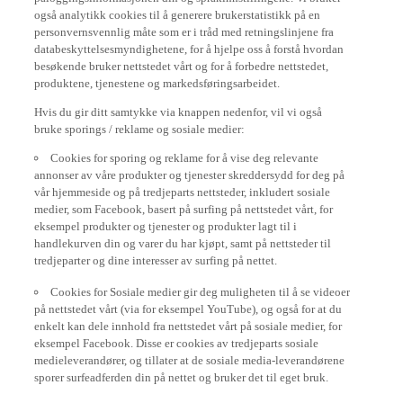
også analytikk cookies til å generere brukerstatistikk på en
personvernsvennlig måte som er i tråd med retningslinjene fra
databeskyttelsesmyndighetene, for å hjelpe oss å forstå hvordan
besøkende bruker nettstedet vårt og for å forbedre nettstedet,
produktene, tjenestene og markedsføringsarbeidet.
Hvis du gir ditt samtykke via knappen nedenfor, vil vi også
bruke sporings / reklame og sosiale medier:
Cookies for sporing og reklame for å vise deg relevante
annonser av våre produkter og tjenester skreddersydd for deg på
vår hjemmeside og på tredjeparts nettsteder, inkludert sosiale
medier, som Facebook, basert på surfing på nettstedet vårt, for
eksempel produkter og tjenester og produkter lagt til i
handlekurven din og varer du har kjøpt, samt på nettsteder til
tredjeparter og dine interesser av surfing på nettet.
Cookies for Sosiale medier gir deg muligheten til å se videoer
på nettstedet vårt (via for eksempel YouTube), og også for at du
enkelt kan dele innhold fra nettstedet vårt på sosiale medier, for
eksempel Facebook. Disse er cookies av tredjeparts sosiale
medieleverandører, og tillater at de sosiale media-leverandørene
sporer surfeadferden din på nettet og bruker det til eget bruk.
Om du vil kunna bruke alla funksjoner på vår hjemmeside, se