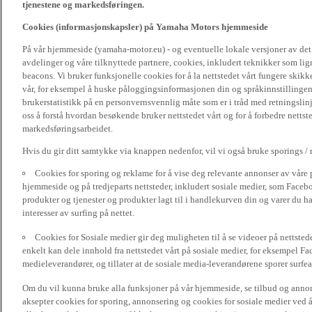
tjenestene og markedsføringen.
Cookies (informasjonskapsler) på Yamaha Motors hjemmeside
På vår hjemmeside (yamaha-motor.eu) - og eventuelle lokale versjoner av de
avdelinger og våre tilknyttede partnere, cookies, inkludert teknikker som li
beacons. Vi bruker funksjonelle cookies for å la nettstedet vårt fungere sk
vår, for eksempel å huske påloggingsinformasjonen din og språkinnstillingene
brukerstatistikk på en personvernsvennlig måte som er i tråd med retningslin
oss å forstå hvordan besøkende bruker nettstedet vårt og for å forbedre nettst
markedsføringsarbeidet.
Hvis du gir ditt samtykke via knappen nedenfor, vil vi også bruke sporings /
Cookies for sporing og reklame for å vise deg relevante annonser av våre 
hjemmeside og på tredjeparts nettsteder, inkludert sosiale medier, som Faceboo
produkter og tjenester og produkter lagt til i handlekurven din og varer du har
interesser av surfing på nettet.
Cookies for Sosiale medier gir deg muligheten til å se videoer på nettsted
enkelt kan dele innhold fra nettstedet vårt på sosiale medier, for eksempel Fa
medieleverandører, og tillater at de sosiale media-leverandørene sporer surfea
Om du vil kunna bruke alla funksjoner på vår hjemmeside, se tilbud og annons
aksepter cookies for sporing, annonsering og cookies for sosiale medier ved 