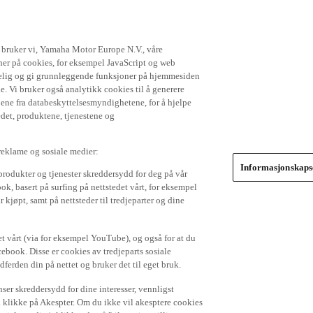
t bruker vi, Yamaha Motor Europe N.V., våre
gner på cookies, for eksempel JavaScript og web
ikkelig og gi grunnleggende funksjoner på hjemmesiden
. Vi bruker også analytikk cookies til å generere
jene fra databeskyttelsesmyndighetene, for å hjelpe
edet, produktene, tjenestene og
 reklame og sosiale medier:
Informasjonskapse
produkter og tjenester skreddersydd for deg på vår
k, basert på surfing på nettstedet vårt, for eksempel
 kjøpt, samt på nettsteder til tredjeparter og dine
et vårt (via for eksempel YouTube), og også for at du
cebook. Disse er cookies av tredjeparts sosiale
dferden din på nettet og bruker det til eget bruk.
er skreddersydd for dine interesser, vennligst
å klikke på Akespter. Om du ikke vil akesptere cookies