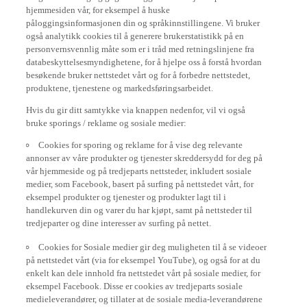
hjemmesiden vår, for eksempel å huske
påloggingsinformasjonen din og språkinnstillingene. Vi bruker
også analytikk cookies til å generere brukerstatistikk på en
personvernsvennlig måte som er i tråd med retningslinjene fra
databeskyttelsesmyndighetene, for å hjelpe oss å forstå hvordan
besøkende bruker nettstedet vårt og for å forbedre nettstedet,
produktene, tjenestene og markedsføringsarbeidet.
Hvis du gir ditt samtykke via knappen nedenfor, vil vi også
bruke sporings / reklame og sosiale medier:
Cookies for sporing og reklame for å vise deg relevante
annonser av våre produkter og tjenester skreddersydd for deg på
vår hjemmeside og på tredjeparts nettsteder, inkludert sosiale
medier, som Facebook, basert på surfing på nettstedet vårt, for
eksempel produkter og tjenester og produkter lagt til i
handlekurven din og varer du har kjøpt, samt på nettsteder til
tredjeparter og dine interesser av surfing på nettet.
Cookies for Sosiale medier gir deg muligheten til å se videoer
på nettstedet vårt (via for eksempel YouTube), og også for at du
enkelt kan dele innhold fra nettstedet vårt på sosiale medier, for
eksempel Facebook. Disse er cookies av tredjeparts sosiale
medieleverandører, og tillater at de sosiale media-leverandørene
sporer surfeadferden din på nettet og bruker det til eget bruk.