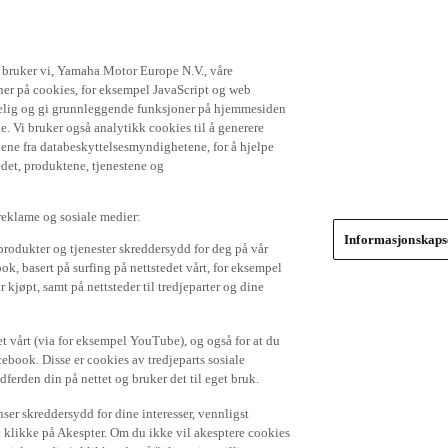
t bruker vi, Yamaha Motor Europe N.V., våre
gner på cookies, for eksempel JavaScript og web
ikkelig og gi grunnleggende funksjoner på hjemmesiden
. Vi bruker også analytikk cookies til å generere
jene fra databeskyttelsesmyndighetene, for å hjelpe
edet, produktene, tjenestene og
 reklame og sosiale medier:
Informasjonskapse
produkter og tjenester skreddersydd for deg på vår
k, basert på surfing på nettstedet vårt, for eksempel
 kjøpt, samt på nettsteder til tredjeparter og dine
et vårt (via for eksempel YouTube), og også for at du
cebook. Disse er cookies av tredjeparts sosiale
dferden din på nettet og bruker det til eget bruk.
er skreddersydd for dine interesser, vennligst
å klikke på Akespter. Om du ikke vil akesptere cookies