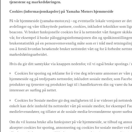
tjenestene og markedsføringen.
Cookies (informasjonskapsler) på Yamaha Motors hjemmeside
På vår hjemmeside (yamaha-motor.eu) - og eventuelle lokale versjoner av de
avdelinger og våre tilknyttede partnere, cookies, inkludert teknikker som li
beacons. Vi bruker funksjonelle cookies for å la nettstedet vårt fungere sk
vår, for eksempel å huske påloggingsinformasjonen din og språkinnstillingene
brukerstatistikk på en personvernsvennlig måte som er i tråd med retningslin
oss å forstå hvordan besøkende bruker nettstedet vårt og for å forbedre nettst
markedsføringsarbeidet.
Hvis du gir ditt samtykke via knappen nedenfor, vil vi også bruke sporings /
Cookies for sporing og reklame for å vise deg relevante annonser av våre 
hjemmeside og på tredjeparts nettsteder, inkludert sosiale medier, som Faceboo
produkter og tjenester og produkter lagt til i handlekurven din og varer du har
interesser av surfing på nettet.
Cookies for Sosiale medier gir deg muligheten til å se videoer på nettsted
enkelt kan dele innhold fra nettstedet vårt på sosiale medier, for eksempel Fa
medieleverandører, og tillater at de sosiale media-leverandørene sporer surfea
Om du vil kunna bruke alla funksjoner på vår hjemmeside, se tilbud og annons
aksepter cookies for sporing, annonsering og cookies for sosiale medier ved 