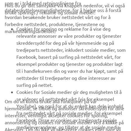
som er i tråd med retningslinjene fra
Hvis du gir ditt samtykke via knappen nedenfor, vil vi også
VIRKSOMHET
databeskyttelsesmyndighetene, for å hjelpe oss å forstå
bruke sporings / reklame og sosiale medier:
hvordan besøkende bruker nettstedet vårt og for å
forbedre nettstedet, produktene, tjenestene og
B2B
Cookies for sporing og reklame for å vise deg
markedsføringsarbeidet.
relevante annonser av våre produkter og tjenester
UTFORSK YAMAHA
skreddersydd for deg på vår hjemmeside og på
tredjeparts nettsteder, inkludert sosiale medier, som
Facebook, basert på surfing på nettstedet vårt, for
FAQ & SUPPORT
eksempel produkter og tjenester og produkter lagt
til i handlekurven din og varer du har kjøpt, samt på
nettsteder til tredjeparter og dine interesser av
NYHETSBREV
surfing på nettet.
Vær den første til å lære om de siste tilbudene, spesielle
Cookies for Sosiale medier gir deg muligheten til å
arrangementer, nye utgivelser og mye mer
se videoer på nettstedet vårt (via for eksempel
Om du vil kunna bruke alla funksjoner på vår
YouTube), og også for at du enkelt kan dele innhold
hjemmeside, se tilbud og annonser skreddersydd for dine
fra nettstedet vårt på sosiale medier, for eksempel
interesser, vennligst aksepter cookies for sporing,
Facebook. Disse er cookies av tredjeparts sosiale
annonsering og cookies for sosiale medier ved å klikke på
ABONNER
medieleverandører, og tillater at de sosiale media-
Akespter. Om du ikke vil akesptere cookies eller bare vil