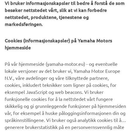
Vi bruker informasjonskapsler til bedre å forstå de som
informasjon om produkter og tjenester, for å bygge
besøker nettstedet vårt, slik at vi kan forbedre
opp kundeprofilen (f.eks. gjennom dataanalyse) og
nettstedet, produktene, tjenestene og
for personlig kundebehandling, for eksempel
markedsføringen.
nyhetsbrev, spesielle kampanjer, invitasjoner til
arrangementer (prøvekjøringer og messer)
Cookies (informasjonskapsler) på Yamaha Motors
hjemmeside
Hvis du tidligere har samtykket til å motta markedsføring
og ønsker å endre dette, kan dette gjøres via din
MyYamaha-profil.
På vår hjemmeside (yamaha-motor.eu) - og eventuelle
lokale versjoner av det bruker vi, Yamaha Motor Europe
Ved å fortsette bekrefter du at du har lest
N.V., våre avdelinger og våre tilknyttede partnere,
personvernpolicyen.
cookies, inkludert teknikker som ligner på cookies, for
eksempel JavaScript og web beacons. Vi bruker
funksjonelle cookies for å la nettstedet vårt fungere
BESTILL EN PRØVETUR
skikkelig og gi grunnleggende funksjoner på hjemmesiden
vår, for eksempel å huske påloggingsinformasjonen din og
språkinnstillingene. Vi bruker også analytikk cookies til å
generere brukerstatistikk på en personvernsvennlig måte