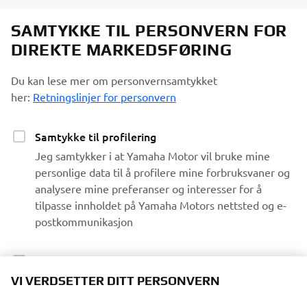
SAMTYKKE TIL PERSONVERN FOR
DIREKTE MARKEDSFØRING
Du kan lese mer om personvernsamtykket
her:
Retningslinjer for personvern
Samtykke til profilering
Jeg samtykker i at Yamaha Motor vil bruke mine
personlige data til å profilere mine forbruksvaner og
analysere mine preferanser og interesser for å
tilpasse innholdet på Yamaha Motors nettsted og e-
postkommunikasjon
Samtykke til markedsføring
VI VERDSETTER DITT PERSONVERN
Jeg samtykker i at mine data vil bli behandlet for
direkte markedsføringsformål, inkludert å sende meg