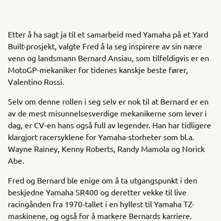
Etter å ha sagt ja til et samarbeid med Yamaha på et Yard
Built-prosjekt, valgte Fred å la seg inspirere av sin nære
venn og landsmann Bernard Ansiau, som tilfeldigvis er en
MotoGP-mekaniker for tidenes kanskje beste fører,
Valentino Rossi.
Selv om denne rollen i seg selv er nok til at Bernard er en
av de mest misunnelsesverdige mekanikerne som lever i
dag, er CV-en hans også full av legender. Han har tidligere
klargjort racersyklene for Yamaha-storheter som bl.a.
Wayne Rainey, Kenny Roberts, Randy Mamola og Norick
Abe.
Fred og Bernard ble enige om å ta utgangspunkt i den
beskjedne Yamaha SR400 og deretter vekke til live
racingånden fra 1970-tallet i en hyllest til Yamaha TZ-
maskinene, og også for å markere Bernards karriere.