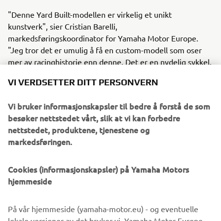
"Denne Yard Built-modellen er virkelig et unikt
kunstverk", sier Cristian Barelli,
markedsføringskoordinator for Yamaha Motor Europe.
"Jeg tror det er umulig å få en custom-modell som oser
mer av racinghistorie enn denne. Det er en nydelig sykkel,
og jo lengre og nærmere du ser på den, desto flere
VI VERDSETTER DITT PERSONVERN
detaljer finner du å glede deg over. Man ville vanligvis ikke
forbinde SR400 med MotoGP-racing, men denne
Vi bruker informasjonskapsler til bedre å forstå de som
konstruksjonen er så autentisk som det er mulig å bli – en
besøker nettstedet vårt, slik at vi kan forbedre
ekte Yard Built-spesialmodell!"
nettstedet, produktene, tjenestene og
markedsføringen.
Cookies (informasjonskapsler) på Yamaha Motors
hjemmeside
På vår hjemmeside (yamaha-motor.eu) - og eventuelle
lokale versjoner av det bruker vi, Yamaha Motor Europe