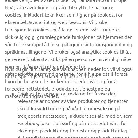
N.V., våre avdelinger og våre tilknyttede partnere,
cookies, inkludert teknikker som ligner på cookies, for
eksempel JavaScript og web beacons. Vi bruker
funksjonelle cookies for å la nettstedet vårt fungere
skikkelig og gi grunnleggende funksjoner på hjemmesiden
vår, for eksempel å huske påloggingsinformasjonen din og
språkinnstillingene. Vi bruker også analytikk cookies til å
generere brukerstatistikk på en personvernsvennlig måte
som er i tråd med retningslinjene fra
Hvis du gir ditt samtykke via knappen nedenfor, vil vi også
VIRKSOMHET
databeskyttelsesmyndighetene, for å hjelpe oss å forstå
bruke sporings / reklame og sosiale medier:
hvordan besøkende bruker nettstedet vårt og for å
forbedre nettstedet, produktene, tjenestene og
B2B
Cookies for sporing og reklame for å vise deg
markedsføringsarbeidet.
relevante annonser av våre produkter og tjenester
UTFORSK YAMAHA
skreddersydd for deg på vår hjemmeside og på
tredjeparts nettsteder, inkludert sosiale medier, som
Facebook, basert på surfing på nettstedet vårt, for
FAQ & SUPPORT
eksempel produkter og tjenester og produkter lagt
til i handlekurven din og varer du har kjøpt, samt på