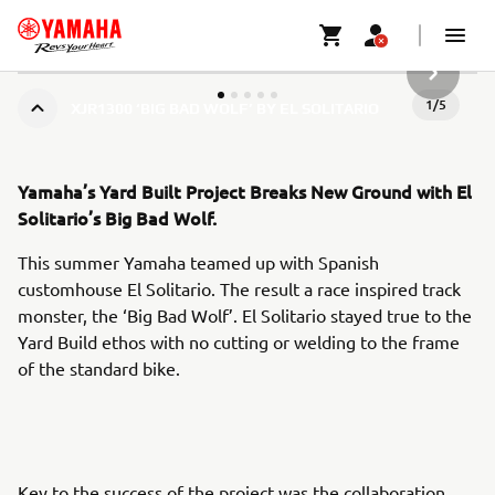
NESTE G
1
/
5
XJR1300 ‘BIG BAD WOLF’ BY EL SOLITARIO
Yamaha’s Yard Built Project Breaks New Ground with El
Solitario’s Big Bad Wolf.
This summer Yamaha teamed up with Spanish
customhouse El Solitario. The result a race inspired track
monster, the ‘Big Bad Wolf’. El Solitario stayed true to the
Yard Build ethos with no cutting or welding to the frame
of the standard bike.
Key to the success of the project was the collaboration