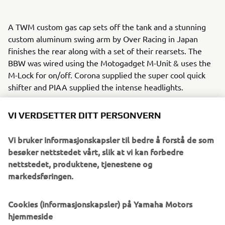
A TWM custom gas cap sets off the tank and a stunning
custom aluminum swing arm by Over Racing in Japan
finishes the rear along with a set of their rearsets. The
BBW was wired using the Motogadget M-Unit & uses the
M-Lock for on/off. Corona supplied the super cool quick
shifter and PIAA supplied the intense headlights.
The BBW stays stuck to the tarmac with Michelin street,
VI VERDSETTER DITT PERSONVERN
slick and rain tyres to maximize the fun whatever the
conditions. Last but by no means least the beautiful
Vi bruker informasjonskapsler til bedre å forstå de som
custom graphics and paint was the work of London artist
besøker nettstedet vårt, slik at vi kan forbedre
Death Spray Custom.
nettstedet, produktene, tjenestene og
markedsføringen.
Cookies (informasjonskapsler) på Yamaha Motors
hjemmeside