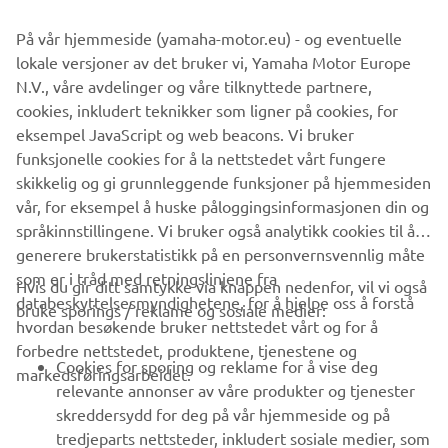
På vår hjemmeside (yamaha-motor.eu) - og eventuelle
lokale versjoner av det bruker vi, Yamaha Motor Europe
N.V., våre avdelinger og våre tilknyttede partnere,
cookies, inkludert teknikker som ligner på cookies, for
eksempel JavaScript og web beacons. Vi bruker
funksjonelle cookies for å la nettstedet vårt fungere
skikkelig og gi grunnleggende funksjoner på hjemmesiden
vår, for eksempel å huske påloggingsinformasjonen din og
språkinnstillingene. Vi bruker også analytikk cookies til å
generere brukerstatistikk på en personvernsvennlig måte
som er i tråd med retningslinjene fra
Hvis du gir ditt samtykke via knappen nedenfor, vil vi også
VIRKSOMHET
databeskyttelsesmyndighetene, for å hjelpe oss å forstå
bruke sporings / reklame og sosiale medier:
hvordan besøkende bruker nettstedet vårt og for å
forbedre nettstedet, produktene, tjenestene og
B2B
Cookies for sporing og reklame for å vise deg
markedsføringsarbeidet.
relevante annonser av våre produkter og tjenester
UTFORSK YAMAHA
skreddersydd for deg på vår hjemmeside og på
tredjeparts nettsteder, inkludert sosiale medier, som