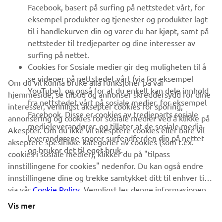
Facebook, basert på surfing på nettstedet vårt, for
FAQ & SUPPORT
eksempel produkter og tjenester og produkter lagt
til i handlekurven din og varer du har kjøpt, samt på
nettsteder til tredjeparter og dine interesser av
NYHETSBREV
surfing på nettet.
Vær den første til å lære om de siste tilbudene, spesielle
Cookies for Sosiale medier gir deg muligheten til å
arrangementer, nye utgivelser og mye mer
se videoer på nettstedet vårt (via for eksempel
Om du vil kunna bruke alla funksjoner på vår
YouTube), og også for at du enkelt kan dele innhold
hjemmeside, se tilbud og annonser skreddersydd for dine
fra nettstedet vårt på sosiale medier, for eksempel
interesser, vennligst aksepter cookies for sporing,
Facebook. Disse er cookies av tredjeparts sosiale
annonsering og cookies for sosiale medier ved å klikke på
ABONNER
medieleverandører, og tillater at de sosiale media-
Akespter. Om du ikke vil akesptere cookies eller bare vil
leverandørene sporer surfeadferden din på nettet
akseptere spesifikke kategorier av cookies (som t.ex.
og bruker det til eget bruk.
Les vår personvernerklæring for å lære hvordan vi behandler dine
cookies i sosiale medier), klikker du på "tilpass
personopplysninger:
Retningslinjer for Personvern
innstillingene for cookies" nedenfor. Du kan også endre
innstillingene dine og trekke samtykket ditt til enhver tid
via vår
Norway (Norwegian)
Cookie Policy
. Vennligst les denne informasjonen
for å lære mer om cookies vi bruker og hvordan vi
Vis mer
bruker dem.