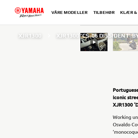
VÅRE MODELLER
TILBEHØR
KLÆR &
XJR1300
XJR1300 ‘CS-06 DISSIDENT’ B
Portuguese
iconic stre
XJR1300 ‘D
Working und
Osvaldo Cou
‘monocoque’