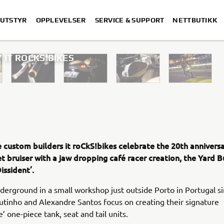
 UTSTYR
OPPLEVELSER
SERVICE & SUPPORT
NETTBUTIKK
Y IT ROCKS!BIKES
 custom builders it roCkS!bikes celebrate the 20th anniversa
et bruiser with a jaw dropping café racer creation, the Yard B
issident’.
erground in a small workshop just outside Porto in Portugal s
tinho and Alexandre Santos focus on creating their signature
 one-piece tank, seat and tail units.