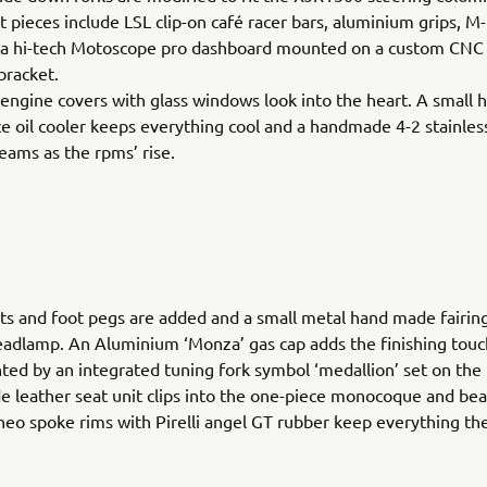
pieces include LSL clip-on café racer bars, aluminium grips, M
d a hi-tech Motoscope pro dashboard mounted on a custom CN
bracket.
ngine covers with glass windows look into the heart. A small 
 oil cooler keeps everything cool and a handmade 4-2 stainless
eams as the rpms’ rise.
ts and foot pegs are added and a small metal hand made fairin
adlamp. An Aluminium ‘Monza’ gas cap adds the finishing touc
d by an integrated tuning fork symbol ‘medallion’ set on the 
e leather seat unit clips into the one-piece monocoque and bea
neo spoke rims with Pirelli angel GT rubber keep everything th