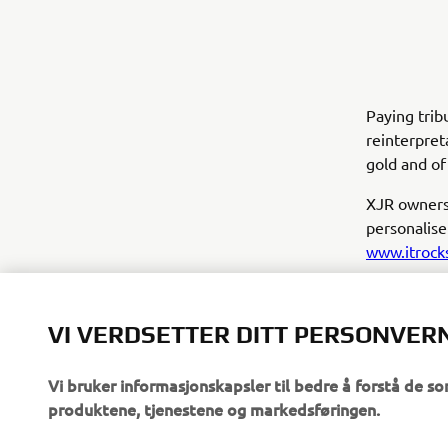
Paying trib
reinterpret
gold and of
XJR owners 
personalise
www.itrock
VI VERDSETTER DITT PERSONVER
Vi bruker informasjonskapsler til bedre å forstå de so
produktene, tjenestene og markedsføringen.
VIRKSOMHET
B2B