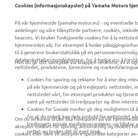
Cookies (informasjonskapsler) på Yamaha Motors hj
Om oss
eBike-system
På vår hjemmeside (yamaha-motor.eu) - og eventuelle lo
Nyheter
Myndigheter
avdelinger og våre tilknyttede partnere, cookies, inklud
Arrangementer
Golfbaner
beacons. Vi bruker funksjonelle cookies for å la nettste
hjemmesiden vår, for eksempel å huske påloggingsinforma
Yamaha Press
Redningstjeneste
til å generere brukerstatistikk på en personvernsvennlig
Brosjyrer
Kjøreskoler
databeskyttelsesmyndighetene, for å hjelpe oss å forst
Hvis du gir ditt samtykke via knappen nedenfor, vil vi o
nettstedet, produktene, tjenestene og markedsføringsa
Jobber hos Yamaha
Robotics
Bli en forhandler
Partnerskap
Cookies for sporing og reklame for å vise deg rel
på vår hjemmeside og på tredjeparts nettsteder, in
Retningslinjer For
Teknisk informasjon for
nettstedet vårt, for eksempel produkter og tjeneste
Menneskerettigheter
frittstående forhandlere
samt på nettsteder til tredjeparter og dine interess
Grunnleggende
Yamalube Safety Data
Cookies for Sosiale medier gir deg muligheten til 
Retningslinjer For
Sheets
for at du enkelt kan dele innhold fra nettstedet vå
Om du vil kunna bruke alla funksjoner på vår hjemmeside
Bærekraft
tredjeparts sosiale medieleverandører, og tillater
aksepter cookies for sporing, annonsering og cookies for
nettet og bruker det til eget bruk.
cookies eller bare vil akseptere spesifikke kategorier av 
Whistleblower Channel