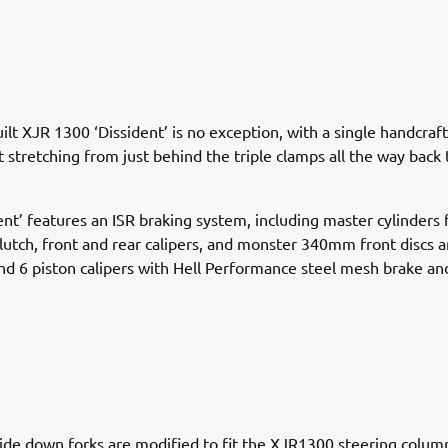
ilt XJR 1300 ‘Dissident’ is no exception, with a single handcraf
t stretching from just behind the triple clamps all the way back
ent’ features an ISR braking system, including master cylinders 
lutch, front and rear calipers, and monster 340mm front disc
and 6 piston calipers with Hell Performance steel mesh brake an
de down forks are modified to fit the XJR1300 steering column