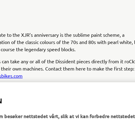
ute to the XJR’s anniversary is the sublime paint scheme, a
ation of the classic colours of the 70s and 80s with pearl white,
 course the legendary speed blocks.
can take any or all of the Dissident pieces directly from it roCk
 their own machines. Contact them here to make the first step:
sbikes.com
N
m besøker nettstedet vårt, slik at vi kan forbedre nettstedet
UTFORSK YAMAHA
FAQ & SUPPORT