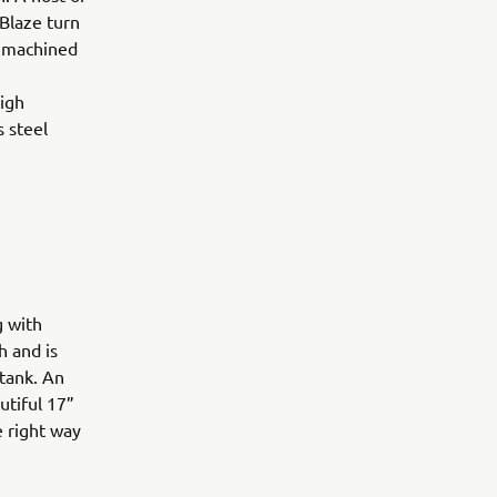
-Blaze turn
C machined
high
 steel
g with
h and is
tank. An
utiful 17”
e right way