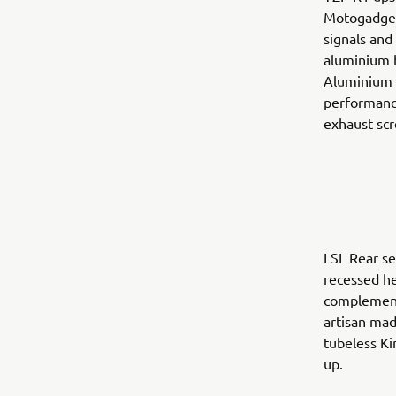
Motogadget 
signals an
aluminium 
Aluminium e
performance
exhaust scr
LSL Rear se
recessed he
complemente
artisan mad
tubeless Ki
up.