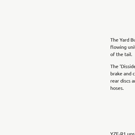
The Yard Bu
flowing uni
of the tail.
The ‘Dissid
brake and c
rear discs 
hoses.
YZF-R1 upsi