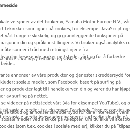
emmeside
MyYamaha
Kundeservice
kale versjoner av det bruker vi, Yamaha Motor Europe N.V., vå
Yamaha Music
Reservedelskatalog
ert teknikker som ligner på cookies, for eksempel JavaScript og
Yamaha Racing
Finn en Yamaha-forhandler
det vårt fungere skikkelig og gi grunnleggende funksjoner på
sjonen din og språkinnstillingene. Vi bruker også analytikk c
Yamaha Motor Global
Håndtering av brukte
 måte som er i tråd med retningslinjene fra
batterier
Mobilapper
å hvordan besøkende bruker nettstedet vårt og for å forbedre
gså bruke sporings / reklame og sosiale medier:
rbeidet.
evante annonser av våre produkter og tjenester skreddersydd fo
kludert sosiale medier, som Facebook, basert på surfing på
r og produkter lagt til i handlekurven din og varer du har kjøpt
er av surfing på nettet.
å se videoer på nettstedet vårt (via for eksempel YouTube), og 
rt på sosiale medier, for eksempel Facebook. Disse er cookies a
, se tilbud og annonser skreddersydd for dine interesser, vennl
 at de sosiale media-leverandørene sporer surfeadferden din på
 sosiale medier ved å klikke på Akespter. Om du ikke vil akespt
cookies (som t.ex. cookies i sosiale medier), klikker du på "tilpa