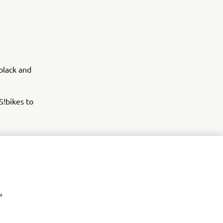
 black and
S!bikes to
,
NYHETSBREV