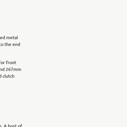
ted metal
 to the end
for front
s and 267mm
d clutch
. A host of