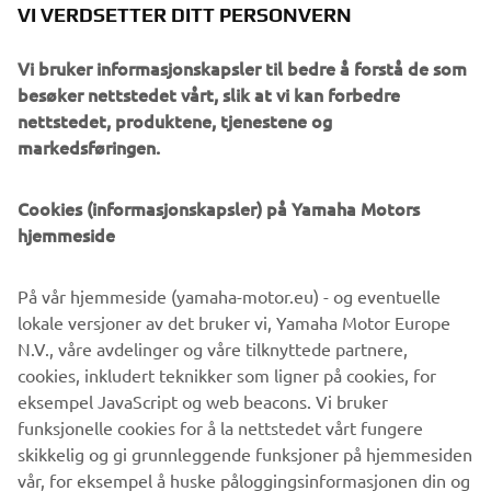
VI VERDSETTER DITT PERSONVERN
Vi bruker informasjonskapsler til bedre å forstå de som
besøker nettstedet vårt, slik at vi kan forbedre
nettstedet, produktene, tjenestene og
markedsføringen.
Cookies (informasjonskapsler) på Yamaha Motors
hjemmeside
XSR125
by Nikolas Plytas
På vår hjemmeside (yamaha-motor.eu) - og eventuelle
Les mer
lokale versjoner av det bruker vi, Yamaha Motor Europe
N.V., våre avdelinger og våre tilknyttede partnere,
cookies, inkludert teknikker som ligner på cookies, for
eksempel JavaScript og web beacons. Vi bruker
XSR125 PRODUCTION MODEL
funksjonelle cookies for å la nettstedet vårt fungere
skikkelig og gi grunnleggende funksjoner på hjemmesiden
vår, for eksempel å huske påloggingsinformasjonen din og