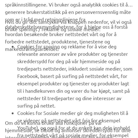
språkinnstillingene. Vi bruker også analytikk cookies til å
generere brukerstatistikk på en personvernsvennlig måte
som er i tråd med retningslinjene fra
Hvis du gir ditt samtykke via knappen nedenfor, vil vi også
VIRKSOMHET
databeskyttelsesmyndighetene, for å hjelpe oss å forstå
bruke sporings / reklame og sosiale medier:
hvordan besøkende bruker nettstedet vårt og for å
forbedre nettstedet, produktene, tjenestene og
B2B
Cookies for sporing og reklame for å vise deg
markedsføringsarbeidet.
relevante annonser av våre produkter og tjenester
UTFORSK YAMAHA
skreddersydd for deg på vår hjemmeside og på
tredjeparts nettsteder, inkludert sosiale medier, som
Facebook, basert på surfing på nettstedet vårt, for
FAQ & SUPPORT
eksempel produkter og tjenester og produkter lagt
til i handlekurven din og varer du har kjøpt, samt på
nettsteder til tredjeparter og dine interesser av
NYHETSBREV
surfing på nettet.
Vær den første til å lære om de siste tilbudene, spesielle
Cookies for Sosiale medier gir deg muligheten til å
arrangementer, nye utgivelser og mye mer
se videoer på nettstedet vårt (via for eksempel
Om du vil kunna bruke alla funksjoner på vår
YouTube), og også for at du enkelt kan dele innhold
hjemmeside, se tilbud og annonser skreddersydd for dine
fra nettstedet vårt på sosiale medier, for eksempel
interesser, vennligst aksepter cookies for sporing,