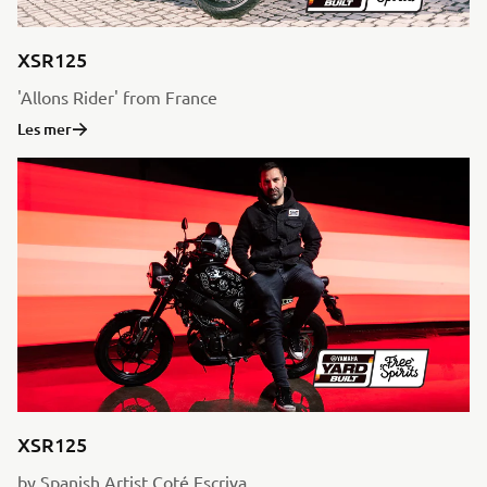
XSR125
'Allons Rider' from France
Les mer
XSR125
by Spanish Artist Coté Escriva