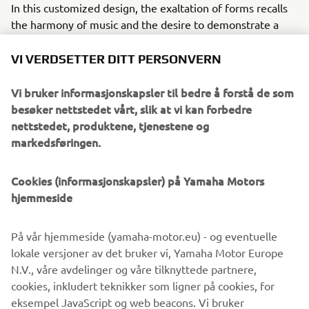
In this customized design, the exaltation of forms recalls
the harmony of music and the desire to demonstrate a
strong character: the character of those who choose to be
the protagonist of their lives.
VI VERDSETTER DITT PERSONVERN
For her daily rides between radio studios, rehearsal rooms
Vi bruker informasjonskapsler til bedre å forstå de som
and writing sessions for her new songs, Alteria dreamed
besøker nettstedet vårt, slik at vi kan forbedre
of having a lightweight, versatile bike with a distinctive
nettstedet, produktene, tjenestene og
design.
markedsføringen.
Modifications were primarily made to the front fairing, to
the exhaust system, and to the new and refined seat
Cookies (informasjonskapsler) på Yamaha Motors
cover. The rims were also repainted. Furthermore,
hjemmeside
dedicated graphics and modifications were made to the
most evident aesthetic elements, such as arrows, mirrors,
På vår hjemmeside (yamaha-motor.eu) - og eventuelle
the tail fairing and the optical group.
lokale versjoner av det bruker vi, Yamaha Motor Europe
N.V., våre avdelinger og våre tilknyttede partnere,
cookies, inkludert teknikker som ligner på cookies, for
eksempel JavaScript og web beacons. Vi bruker