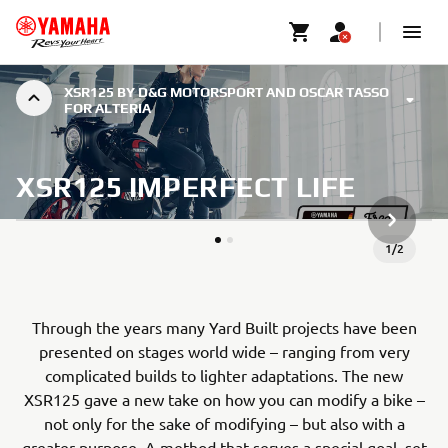
XSR125 BY D&G MOTORSPORT AND OSCAR TASSO
FOR ALTERIA
XSR125 IMPERFECT LIFE
NESTE G
1
/
2
Through the years many Yard Built projects have been
presented on stages world wide – ranging from very
complicated builds to lighter adaptations. The new
XSR125 gave a new take on how you can modify a bike –
not only for the sake of modifying – but also with a
greater purpose. A method that serves a special goal, set