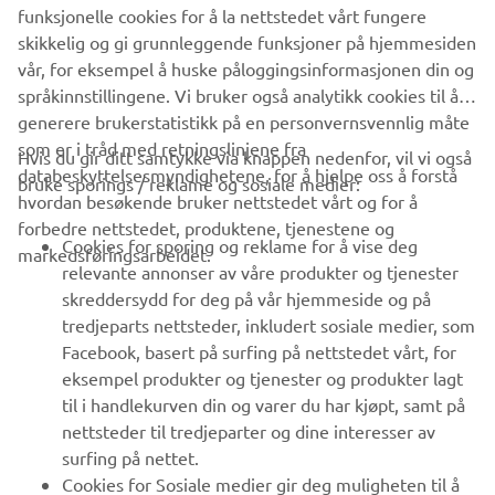
XSR125 PRODUCTION MODEL
funksjonelle cookies for å la nettstedet vårt fungere
skikkelig og gi grunnleggende funksjoner på hjemmesiden
vår, for eksempel å huske påloggingsinformasjonen din og
språkinnstillingene. Vi bruker også analytikk cookies til å
generere brukerstatistikk på en personvernsvennlig måte
som er i tråd med retningslinjene fra
Hvis du gir ditt samtykke via knappen nedenfor, vil vi også
VIRKSOMHET
databeskyttelsesmyndighetene, for å hjelpe oss å forstå
bruke sporings / reklame og sosiale medier:
hvordan besøkende bruker nettstedet vårt og for å
forbedre nettstedet, produktene, tjenestene og
B2B
Cookies for sporing og reklame for å vise deg
markedsføringsarbeidet.
relevante annonser av våre produkter og tjenester
UTFORSK YAMAHA
skreddersydd for deg på vår hjemmeside og på
tredjeparts nettsteder, inkludert sosiale medier, som
Facebook, basert på surfing på nettstedet vårt, for
FAQ & SUPPORT
eksempel produkter og tjenester og produkter lagt
til i handlekurven din og varer du har kjøpt, samt på
nettsteder til tredjeparter og dine interesser av
NYHETSBREV
surfing på nettet.
Vær den første til å lære om de siste tilbudene, spesielle
Cookies for Sosiale medier gir deg muligheten til å