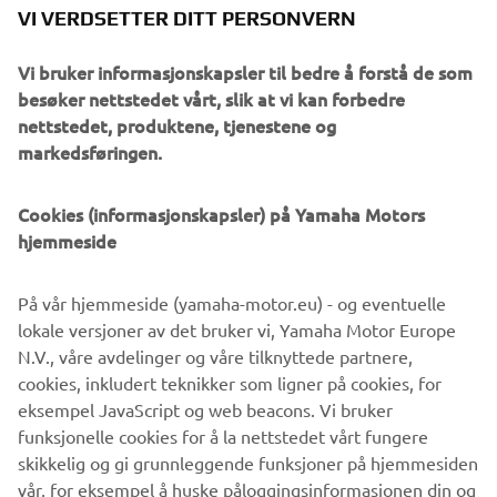
Future themed Yard Built project. Ton-up Garage’s Outrun
VI VERDSETTER DITT PERSONVERN
was a real head turner and won, in its category, the
historic Punk’s Peak Race.
Vi bruker informasjonskapsler til bedre å forstå de som
besøker nettstedet vårt, slik at vi kan forbedre
nettstedet, produktene, tjenestene og
markedsføringen.
Cookies (informasjonskapsler) på Yamaha Motors
hjemmeside
På vår hjemmeside (yamaha-motor.eu) - og eventuelle
lokale versjoner av det bruker vi, Yamaha Motor Europe
N.V., våre avdelinger og våre tilknyttede partnere,
cookies, inkludert teknikker som ligner på cookies, for
eksempel JavaScript og web beacons. Vi bruker
funksjonelle cookies for å la nettstedet vårt fungere
skikkelig og gi grunnleggende funksjoner på hjemmesiden
vår, for eksempel å huske påloggingsinformasjonen din og