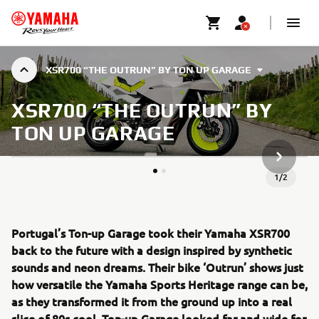
XSR700 “THE OUTRUN” BY TON UP GARAGE
XSR700 “THE OUTRUN” BY
TON UP GARAGE
NESTE G
1
/
2
Portugal’s Ton-up Garage took their Yamaha XSR700
back to the future with a design inspired by synthetic
sounds and neon dreams. Their bike ‘Outrun’ shows just
how versatile the Yamaha Sports Heritage range can be,
as they transformed it from the ground up into a real
slice of 80s cool. Ton-up Garage looked far and wide for