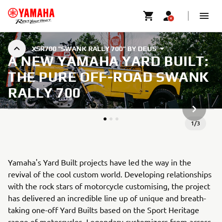
XSR700 "SWANK RALLY 700" BY DEUS
A NEW YAMAHA YARD BUILT:
THE PURE OFF-ROAD SWANK
RALLY 700
NESTE G
1
/
3
Yamaha's Yard Built projects have led the way in the
revival of the cool custom world. Developing relationships
with the rock stars of motorcycle customising, the project
has delivered an incredible line up of unique and breath-
taking one-off Yard Builts based on the Sport Heritage
range of motorcycles. Legendary customizers from across