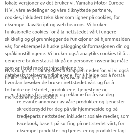
lokale versjoner av det bruker vi, Yamaha Motor Europe
N.V., våre avdelinger og våre tilknyttede partnere,
cookies, inkludert teknikker som ligner på cookies, for
eksempel JavaScript og web beacons. Vi bruker
funksjonelle cookies for å la nettstedet vårt fungere
skikkelig og gi grunnleggende funksjoner på hjemmesiden
vår, for eksempel å huske påloggingsinformasjonen din og
språkinnstillingene. Vi bruker også analytikk cookies til å
generere brukerstatistikk på en personvernsvennlig måte
som er i tråd med retningslinjene fra
Hvis du gir ditt samtykke via knappen nedenfor, vil vi også
VIRKSOMHET
databeskyttelsesmyndighetene, for å hjelpe oss å forstå
bruke sporings / reklame og sosiale medier:
hvordan besøkende bruker nettstedet vårt og for å
forbedre nettstedet, produktene, tjenestene og
B2B
Cookies for sporing og reklame for å vise deg
markedsføringsarbeidet.
relevante annonser av våre produkter og tjenester
UTFORSK YAMAHA
skreddersydd for deg på vår hjemmeside og på
tredjeparts nettsteder, inkludert sosiale medier, som
Facebook, basert på surfing på nettstedet vårt, for
FAQ & SUPPORT
eksempel produkter og tjenester og produkter lagt