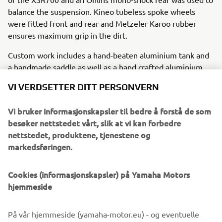
balance the suspension. Kineo tubeless spoke wheels
were fitted front and rear and Metzeler Karoo rubber
ensures maximum grip in the dirt.
Custom work includes a hand-beaten aluminium tank and
a handmade saddle as well as a hand crafted aluminium
skid plate. Keeping in true vintage off-road style, Acerbis
VI VERDSETTER DITT PERSONVERN
front and rear fenders are mounted and Acerbis
aluminium supports hold vintage plastic hand guards. A
Vi bruker informasjonskapsler til bedre å forstå de som
proper throaty growl signs off the Swank Rally 700 with a
besøker nettstedet vårt, slik at vi kan forbedre
custom 2-in-1 SC exhaust.
nettstedet, produktene, tjenestene og
markedsføringen.
Cookies (informasjonskapsler) på Yamaha Motors
hjemmeside
På vår hjemmeside (yamaha-motor.eu) - og eventuelle