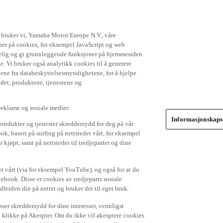
t bruker vi, Yamaha Motor Europe N.V., våre
gner på cookies, for eksempel JavaScript og web
ikkelig og gi grunnleggende funksjoner på hjemmesiden
. Vi bruker også analytikk cookies til å generere
jene fra databeskyttelsesmyndighetene, for å hjelpe
edet, produktene, tjenestene og
 reklame og sosiale medier:
Informasjonskapse
produkter og tjenester skreddersydd for deg på vår
k, basert på surfing på nettstedet vårt, for eksempel
 kjøpt, samt på nettsteder til tredjeparter og dine
et vårt (via for eksempel YouTube), og også for at du
cebook. Disse er cookies av tredjeparts sosiale
dferden din på nettet og bruker det til eget bruk.
er skreddersydd for dine interesser, vennligst
å klikke på Akespter. Om du ikke vil akesptere cookies