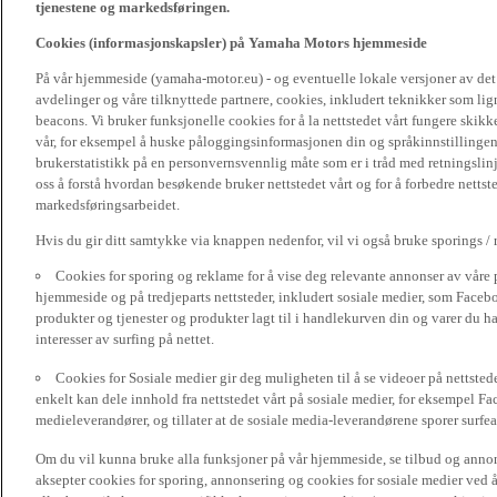
tjenestene og markedsføringen.
Cookies (informasjonskapsler) på Yamaha Motors hjemmeside
På vår hjemmeside (yamaha-motor.eu) - og eventuelle lokale versjoner av de
avdelinger og våre tilknyttede partnere, cookies, inkludert teknikker som li
beacons. Vi bruker funksjonelle cookies for å la nettstedet vårt fungere sk
vår, for eksempel å huske påloggingsinformasjonen din og språkinnstillingene
brukerstatistikk på en personvernsvennlig måte som er i tråd med retningslin
oss å forstå hvordan besøkende bruker nettstedet vårt og for å forbedre nettst
markedsføringsarbeidet.
Hvis du gir ditt samtykke via knappen nedenfor, vil vi også bruke sporings /
Cookies for sporing og reklame for å vise deg relevante annonser av våre 
hjemmeside og på tredjeparts nettsteder, inkludert sosiale medier, som Faceboo
produkter og tjenester og produkter lagt til i handlekurven din og varer du har
interesser av surfing på nettet.
Cookies for Sosiale medier gir deg muligheten til å se videoer på nettsted
enkelt kan dele innhold fra nettstedet vårt på sosiale medier, for eksempel Fa
medieleverandører, og tillater at de sosiale media-leverandørene sporer surfea
Om du vil kunna bruke alla funksjoner på vår hjemmeside, se tilbud og annons
aksepter cookies for sporing, annonsering og cookies for sosiale medier ved 