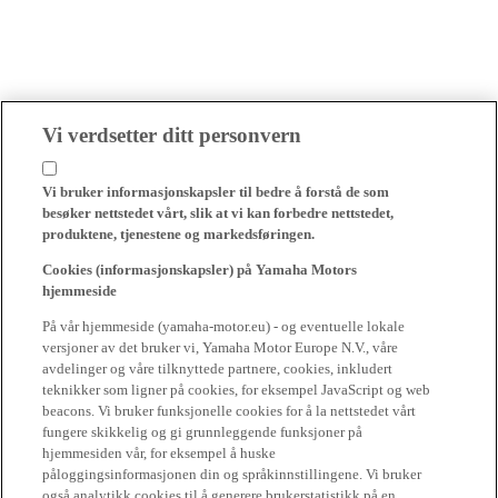
Vi verdsetter ditt personvern
Vi bruker informasjonskapsler til bedre å forstå de som
besøker nettstedet vårt, slik at vi kan forbedre nettstedet,
produktene, tjenestene og markedsføringen.
Cookies (informasjonskapsler) på Yamaha Motors
hjemmeside
På vår hjemmeside (yamaha-motor.eu) - og eventuelle lokale
versjoner av det bruker vi, Yamaha Motor Europe N.V., våre
avdelinger og våre tilknyttede partnere, cookies, inkludert
teknikker som ligner på cookies, for eksempel JavaScript og web
beacons. Vi bruker funksjonelle cookies for å la nettstedet vårt
fungere skikkelig og gi grunnleggende funksjoner på
hjemmesiden vår, for eksempel å huske
påloggingsinformasjonen din og språkinnstillingene. Vi bruker
også analytikk cookies til å generere brukerstatistikk på en