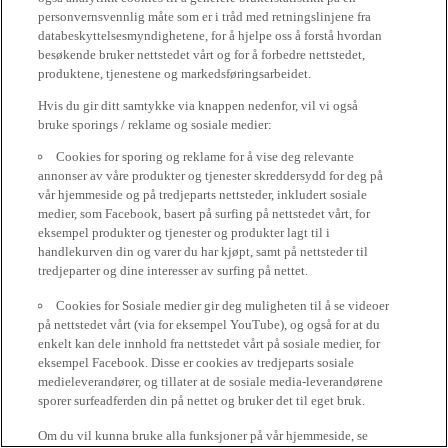
personvernsvennlig måte som er i tråd med retningslinjene fra
databeskyttelsesmyndighetene, for å hjelpe oss å forstå hvordan
besøkende bruker nettstedet vårt og for å forbedre nettstedet,
produktene, tjenestene og markedsføringsarbeidet.
Hvis du gir ditt samtykke via knappen nedenfor, vil vi også
bruke sporings / reklame og sosiale medier:
Cookies for sporing og reklame for å vise deg relevante
annonser av våre produkter og tjenester skreddersydd for deg på
vår hjemmeside og på tredjeparts nettsteder, inkludert sosiale
medier, som Facebook, basert på surfing på nettstedet vårt, for
eksempel produkter og tjenester og produkter lagt til i
handlekurven din og varer du har kjøpt, samt på nettsteder til
tredjeparter og dine interesser av surfing på nettet.
Cookies for Sosiale medier gir deg muligheten til å se videoer
på nettstedet vårt (via for eksempel YouTube), og også for at du
enkelt kan dele innhold fra nettstedet vårt på sosiale medier, for
eksempel Facebook. Disse er cookies av tredjeparts sosiale
medieleverandører, og tillater at de sosiale media-leverandørene
sporer surfeadferden din på nettet og bruker det til eget bruk.
Om du vil kunna bruke alla funksjoner på vår hjemmeside, se