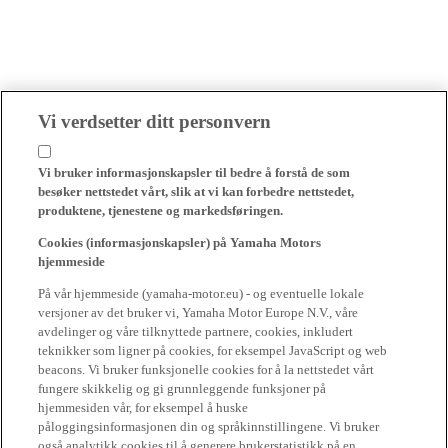
Vi verdsetter ditt personvern
Vi bruker informasjonskapsler til bedre å forstå de som
besøker nettstedet vårt, slik at vi kan forbedre nettstedet,
produktene, tjenestene og markedsføringen.
Cookies (informasjonskapsler) på Yamaha Motors
hjemmeside
På vår hjemmeside (yamaha-motor.eu) - og eventuelle lokale
versjoner av det bruker vi, Yamaha Motor Europe N.V., våre
avdelinger og våre tilknyttede partnere, cookies, inkludert
teknikker som ligner på cookies, for eksempel JavaScript og web
beacons. Vi bruker funksjonelle cookies for å la nettstedet vårt
fungere skikkelig og gi grunnleggende funksjoner på
hjemmesiden vår, for eksempel å huske
påloggingsinformasjonen din og språkinnstillingene. Vi bruker
også analytikk cookies til å generere brukerstatistikk på en