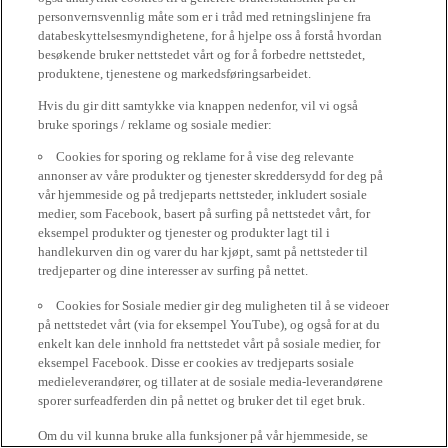
personvernsvennlig måte som er i tråd med retningslinjene fra
databeskyttelsesmyndighetene, for å hjelpe oss å forstå hvordan
besøkende bruker nettstedet vårt og for å forbedre nettstedet,
produktene, tjenestene og markedsføringsarbeidet.
Hvis du gir ditt samtykke via knappen nedenfor, vil vi også
bruke sporings / reklame og sosiale medier:
Cookies for sporing og reklame for å vise deg relevante
annonser av våre produkter og tjenester skreddersydd for deg på
vår hjemmeside og på tredjeparts nettsteder, inkludert sosiale
medier, som Facebook, basert på surfing på nettstedet vårt, for
eksempel produkter og tjenester og produkter lagt til i
handlekurven din og varer du har kjøpt, samt på nettsteder til
tredjeparter og dine interesser av surfing på nettet.
Cookies for Sosiale medier gir deg muligheten til å se videoer
på nettstedet vårt (via for eksempel YouTube), og også for at du
enkelt kan dele innhold fra nettstedet vårt på sosiale medier, for
eksempel Facebook. Disse er cookies av tredjeparts sosiale
medieleverandører, og tillater at de sosiale media-leverandørene
sporer surfeadferden din på nettet og bruker det til eget bruk.
Om du vil kunna bruke alla funksjoner på vår hjemmeside, se