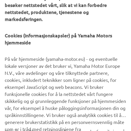
besøker nettstedet vårt, slik at vi kan forbedre
nettstedet, produktene, tjenestene og
markedsføringen.
Cookies (informasjonskapsler) på Yamaha Motors
hjemmeside
På vår hjemmeside (yamaha-motor.eu) - og eventuelle
lokale versjoner av det bruker vi, Yamaha Motor Europe
Modified front and rear brake calipers clamp on to Wave
N.V., våre avdelinger og våre tilknyttede partnere,
rotors front and rear for stopping power and the bike is
cookies, inkludert teknikker som ligner på cookies, for
finished with a stunning pale blue retro paint job, pin
eksempel JavaScript og web beacons. Vi bruker
striping, and of course Yamaha speed blocks!
funksjonelle cookies for å la nettstedet vårt fungere
skikkelig og gi grunnleggende funksjoner på hjemmesiden
vår, for eksempel å huske påloggingsinformasjonen din og
språkinnstillingene. Vi bruker også analytikk cookies til å
generere brukerstatistikk på en personvernsvennlig måte
som er i tråd med retningslinjene fra