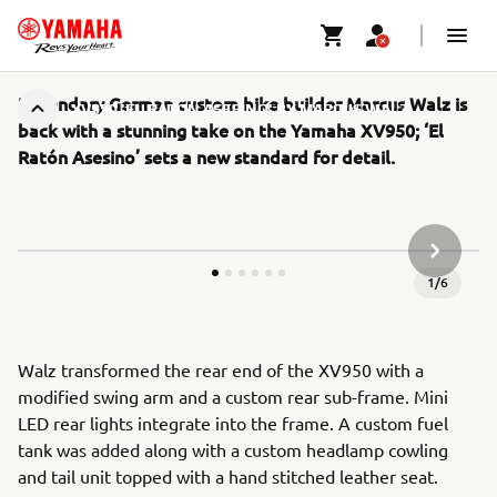
Legendary German custom bike builder Marcus Walz is
XV950 'EL RATÓN ASESINO' BY MARCUS WALZ
back with a stunning take on the Yamaha XV950; ‘El
Ratón Asesino’ sets a new standard for detail.
NESTE G
1
/
6
Walz transformed the rear end of the XV950 with a
modified swing arm and a custom rear sub-frame. Mini
LED rear lights integrate into the frame. A custom fuel
tank was added along with a custom headlamp cowling
and tail unit topped with a hand stitched leather seat.