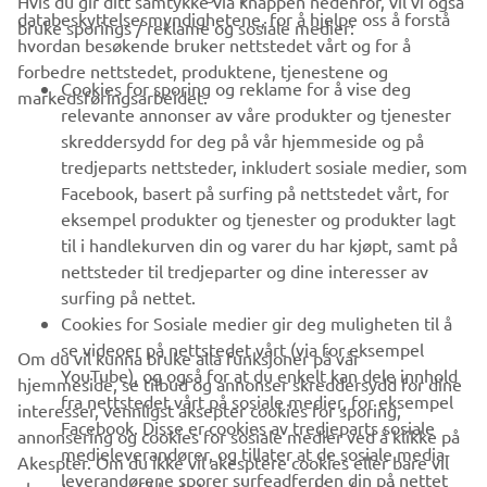
Hvis du gir ditt samtykke via knappen nedenfor, vil vi også
VIRKSOMHET
databeskyttelsesmyndighetene, for å hjelpe oss å forstå
bruke sporings / reklame og sosiale medier:
hvordan besøkende bruker nettstedet vårt og for å
forbedre nettstedet, produktene, tjenestene og
B2B
Cookies for sporing og reklame for å vise deg
markedsføringsarbeidet.
relevante annonser av våre produkter og tjenester
UTFORSK YAMAHA
skreddersydd for deg på vår hjemmeside og på
tredjeparts nettsteder, inkludert sosiale medier, som
Facebook, basert på surfing på nettstedet vårt, for
FAQ & SUPPORT
eksempel produkter og tjenester og produkter lagt
til i handlekurven din og varer du har kjøpt, samt på
nettsteder til tredjeparter og dine interesser av
NYHETSBREV
surfing på nettet.
Vær den første til å lære om de siste tilbudene, spesielle
Cookies for Sosiale medier gir deg muligheten til å
arrangementer, nye utgivelser og mye mer
se videoer på nettstedet vårt (via for eksempel
Om du vil kunna bruke alla funksjoner på vår
YouTube), og også for at du enkelt kan dele innhold
hjemmeside, se tilbud og annonser skreddersydd for dine
fra nettstedet vårt på sosiale medier, for eksempel
interesser, vennligst aksepter cookies for sporing,
Facebook. Disse er cookies av tredjeparts sosiale
annonsering og cookies for sosiale medier ved å klikke på
ABONNER
medieleverandører, og tillater at de sosiale media-
Akespter. Om du ikke vil akesptere cookies eller bare vil
leverandørene sporer surfeadferden din på nettet