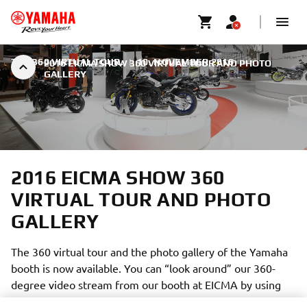
THE 360 VIRTUAL TOUR.
|
10. NOVEMBER 2016
2016 EICMA SHOW 360 VIRTUAL TOUR AND PHOTO
GALLERY
2016 EICMA SHOW 360
VIRTUAL TOUR AND PHOTO
GALLERY
The 360 virtual tour and the photo gallery of the Yamaha
booth is now available. You can “look around” our 360-
degree video stream from our booth at EICMA by using
the directional controls in the upper left or by dragging