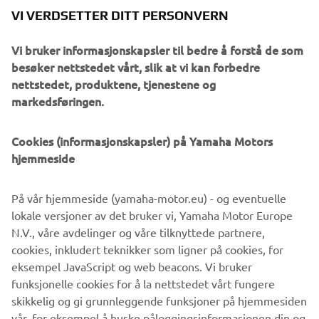
your mouse around in the video window! Also don’t miss
VI VERDSETTER DITT PERSONVERN
the full gallery of our booth to get the feeling you were in
Milano.
Vi bruker informasjonskapsler til bedre å forstå de som
besøker nettstedet vårt, slik at vi kan forbedre
nettstedet, produktene, tjenestene og
markedsføringen.
In the past few years the Yamaha brand has been
Cookies (informasjonskapsler) på Yamaha Motors
responsible for launching some of the most successful
hjemmeside
vehicles that have captured the imagination of riders all
over the world. Our new breed of Supersport, MT and
På vår hjemmeside (yamaha-motor.eu) - og eventuelle
Sport Heritage motorcycles have established themselves
lokale versjoner av det bruker vi, Yamaha Motor Europe
as clear class leaders by offering dynamic design together
N.V., våre avdelinger og våre tilknyttede partnere,
with a new kind of riding emotion. Don’t miss them in this
cookies, inkludert teknikker som ligner på cookies, for
gallery and virtual tour!
eksempel JavaScript og web beacons. Vi bruker
Visit EICMA website
funksjonelle cookies for å la nettstedet vårt fungere
skikkelig og gi grunnleggende funksjoner på hjemmesiden
vår, for eksempel å huske påloggingsinformasjonen din og