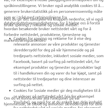
språkinnstillingene. Vi bruker også analytikk cookies til å
generere brukerstatistikk på en personvernsvennlig måte
som er i tråd med retningslinjene fra
Hvis du gir ditt samtykke via knappen nedenfor, vil vi også
VIRKSOMHET
databeskyttelsesmyndighetene, for å hjelpe oss å forstå
bruke sporings / reklame og sosiale medier:
hvordan besøkende bruker nettstedet vårt og for å
forbedre nettstedet, produktene, tjenestene og
B2B
Cookies for sporing og reklame for å vise deg
markedsføringsarbeidet.
relevante annonser av våre produkter og tjenester
UTFORSK YAMAHA
skreddersydd for deg på vår hjemmeside og på
tredjeparts nettsteder, inkludert sosiale medier, som
Facebook, basert på surfing på nettstedet vårt, for
FAQ & SUPPORT
eksempel produkter og tjenester og produkter lagt
til i handlekurven din og varer du har kjøpt, samt på
nettsteder til tredjeparter og dine interesser av
NYHETSBREV
surfing på nettet.
Vær den første til å lære om de siste tilbudene, spesielle
Cookies for Sosiale medier gir deg muligheten til å
arrangementer, nye utgivelser og mye mer
se videoer på nettstedet vårt (via for eksempel
Om du vil kunna bruke alla funksjoner på vår
YouTube), og også for at du enkelt kan dele innhold
hjemmeside, se tilbud og annonser skreddersydd for dine
fra nettstedet vårt på sosiale medier, for eksempel