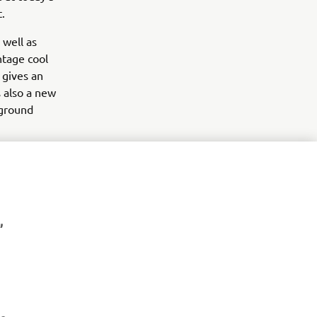
.
 well as
ntage cool
 gives an
 also a new
 ground
,
NYHETSBREV
Vær den første til å lære om de siste tilbudene, spesielle
arrangementer, nye utgivelser og mye mer