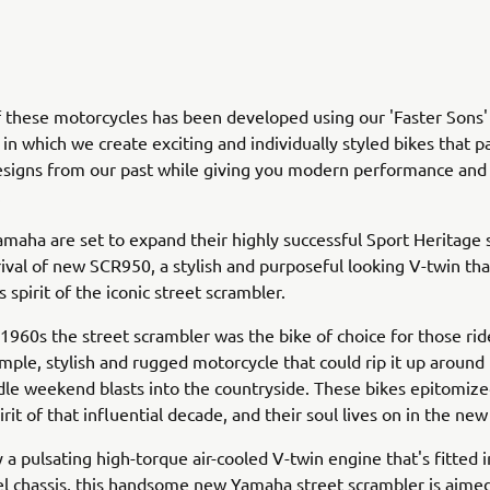
 these motorcycles has been developed using our 'Faster Sons'
 in which we create exciting and individually styled bikes that
designs from our past while giving you modern performance and 
.
maha are set to expand their highly successful Sport Heritag
rival of new SCR950, a stylish and purposeful looking V-twin th
 spirit of the iconic street scrambler.
 1960s the street scrambler was the bike of choice for those ri
mple, stylish and rugged motorcycle that could rip it up around 
dle weekend blasts into the countryside. These bikes epitomize
irit of that influential decade, and their soul lives on in the n
a pulsating high-torque air-cooled V-twin engine that's fitted i
el chassis, this handsome new Yamaha street scrambler is aimed