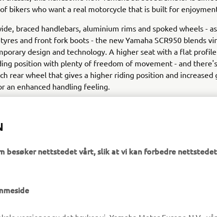
of bikers who want a real motorcycle that is built for enjoyment
ide, braced handlebars, aluminium rims and spoked wheels - as
tyres and front fork boots - the new Yamaha SCR950 blends vi
porary design and technology. A higher seat with a flat profile
ding position with plenty of freedom of movement - and there's
nch rear wheel that gives a higher riding position and increased
or an enhanced handling feeling.
N
m besøker nettstedet vårt, slik at vi kan forbedre nettstedet
UTFORSK YAMAHA
FAQ & SUPPORT
emmeside
MyYamaha
Kundeservice