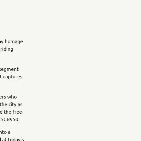
 pay homage
riding
e segment
at captures
ders who
the city as
d the free
ew SCR950.
nto a
 at today's