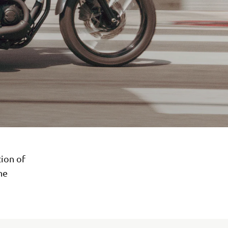
ion of
ne