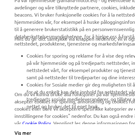
På vår hjemmeside (yamaha-motor.eu) - og eventuelle lo
Nyheter
Myndigheter
avdelinger og våre tilknyttede partnere, cookies, inklud
Arrangementer
Golfbaner
beacons. Vi bruker funksjonelle cookies for å la nettste
hjemmesiden vår, for eksempel å huske påloggingsinforma
Yamaha Press
Redningstjeneste
til å generere brukerstatistikk på en personvernsvennlig
Brosjyrer
Kjøreskoler
databeskyttelsesmyndighetene, for å hjelpe oss å forst
Hvis du gir ditt samtykke via knappen nedenfor, vil vi o
nettstedet, produktene, tjenestene og markedsføringsa
Jobber hos Yamaha
Robotics
Bli en forhandler
Partnerskap
Cookies for sporing og reklame for å vise deg rel
på vår hjemmeside og på tredjeparts nettsteder, in
Retningslinjer For
Teknisk informasjon for
nettstedet vårt, for eksempel produkter og tjeneste
Menneskerettigheter
frittstående forhandlere
samt på nettsteder til tredjeparter og dine interess
Grunnleggende
Yamalube Safety Data
Cookies for Sosiale medier gir deg muligheten til 
Retningslinjer For
Sheets
for at du enkelt kan dele innhold fra nettstedet vå
Om du vil kunna bruke alla funksjoner på vår hjemmeside
Bærekraft
tredjeparts sosiale medieleverandører, og tillater
aksepter cookies for sporing, annonsering og cookies for
nettet og bruker det til eget bruk.
cookies eller bare vil akseptere spesifikke kategorier av 
Whistleblower Channel
innstillingene for cookies" nedenfor. Du kan også endre i
vår
Cookie Policy
. Vennligst les denne informasjonen fo
Vis mer
Norway (Norwegian)
©