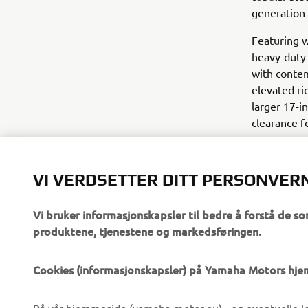
generation 
Featuring w
heavy-duty 
with contem
elevated ri
larger 17-i
clearance f
VI VERDSETTER DITT PERSONVER
Vi bruker informasjonskapsler til bedre å forstå de so
produktene, tjenestene og markedsføringen.
VIRKSOMHET
B2B
Cookies (informasjonskapsler) på Yamaha Motors hj
Om oss
eBike-system