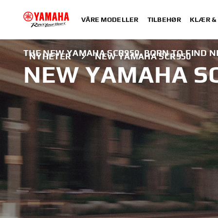
VÅRE MODELLER
TILBEHØR
KLÆR &
THE NEW YAMAHA SCR950. BORN TO FIND 
NYHETER
NEW YAMAHA SCR950
NEW YAMAHA S