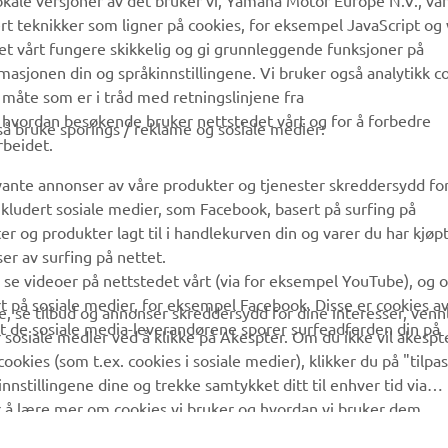
kale versjoner av det bruker vi, Yamaha Motor Europe N.V., vå
Yamaha Music
Reservedelskatalog
ert teknikker som ligner på cookies, for eksempel JavaScript og
Yamaha Racing
Finn en Yamaha-forhandler
det vårt fungere skikkelig og gi grunnleggende funksjoner på
sjonen din og språkinnstillingene. Vi bruker også analytikk c
Yamaha Motor Global
Håndtering av brukte
 måte som er i tråd med retningslinjene fra
batterier
Mobilapper
å hvordan besøkende bruker nettstedet vårt og for å forbedre
gså bruke sporings / reklame og sosiale medier:
rbeidet.
evante annonser av våre produkter og tjenester skreddersydd fo
kludert sosiale medier, som Facebook, basert på surfing på
r og produkter lagt til i handlekurven din og varer du har kjøpt
er av surfing på nettet.
å se videoer på nettstedet vårt (via for eksempel YouTube), og 
rt på sosiale medier, for eksempel Facebook. Disse er cookies a
, se tilbud og annonser skreddersydd for dine interesser, vennl
 at de sosiale media-leverandørene sporer surfeadferden din på
 sosiale medier ved å klikke på Akespter. Om du ikke vil akespt
cookies (som t.ex. cookies i sosiale medier), klikker du på "tilpa
nnstillingene dine og trekke samtykket ditt til enhver tid via
r å lære mer om cookies vi bruker og hvordan vi bruker dem.
 Copyright - 2026 Yamaha Motor Europe N.V. - Alle rettigheter forbehol