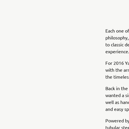
Each one of
philosophy,
to classic 
experience
For 2016 Ya
with the ar
the timeless
Back in the
wanted a si
well as han
and easy sp
Powered by 
tubular ste