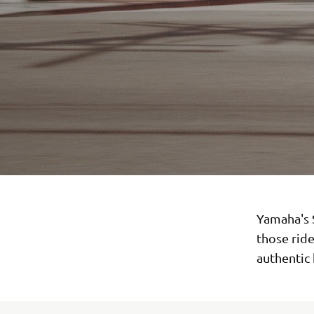
Yamaha's 
those rid
authentic