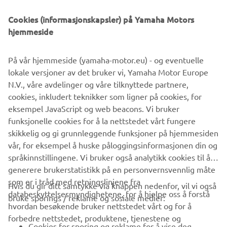
class victory at the 2017 EnduroGP of Italy.
Cookies (informasjonskapsler) på Yamaha Motors
hjemmeside
På vår hjemmeside (yamaha-motor.eu) - og eventuelle
Based on Yamaha's WRF production bikes, the new
lokale versjoner av det bruker vi, Yamaha Motor Europe
WR450F EnduroGP & WR250F EnduroGP come with a
N.V., våre avdelinger og våre tilknyttede partnere,
range of exclusive features as standard, and are aimed at
cookies, inkludert teknikker som ligner på cookies, for
closed circuit enduro riders who are looking for added
eksempel JavaScript og web beacons. Vi bruker
performance, style and exclusivity.
funksjonelle cookies for å la nettstedet vårt fungere
skikkelig og gi grunnleggende funksjoner på hjemmesiden
vår, for eksempel å huske påloggingsinformasjonen din og
språkinnstillingene. Vi bruker også analytikk cookies til å
generere brukerstatistikk på en personvernsvennlig måte
som er i tråd med retningslinjene fra
Hvis du gir ditt samtykke via knappen nedenfor, vil vi også
VIRKSOMHET
databeskyttelsesmyndighetene, for å hjelpe oss å forstå
bruke sporings / reklame og sosiale medier:
hvordan besøkende bruker nettstedet vårt og for å
forbedre nettstedet, produktene, tjenestene og
B2B
Cookies for sporing og reklame for å vise deg