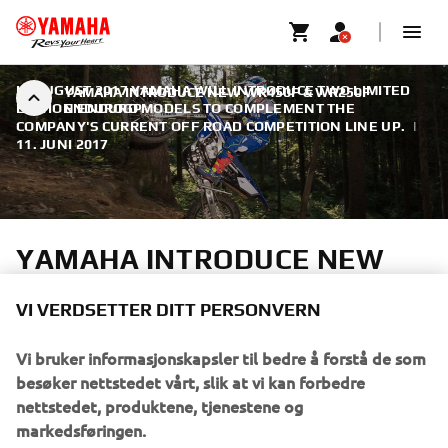
IN AUGUST 2017 YAMAHA WILL INTRODUCE TWO LIMITED
YAMAHA INTRODUCE NEW WR450F & WR250F
EDITION ENDURO MODELS TO COMPLEMENT THE
ENDUROGP
COMPANY'S CURRENT OFF ROAD COMPETITION LINE UP.
|
11. JUNI 2017
YAMAHA INTRODUCE NEW
WR450F & WR250F
VI VERDSETTER DITT PERSONVERN
ENDUROGP
Vi bruker informasjonskapsler til bedre å forstå de som
These specially developed enduro race bikes are inspired
besøker nettstedet vårt, slik at vi kan forbedre
by the Outsiders Yamaha Official Enduro Team factory
nettstedet, produktene, tjenestene og
machine that took Loïc Larrieu to 3rd overall in the 2016
markedsføringen.
E2 World Enduro Championship, and secured an EnduroGP