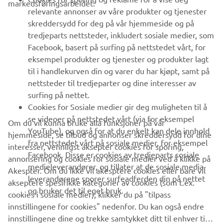
markedsføringsarbeidet.
relevante annonser av våre produkter og tjenester
UTFORSK YAMAHA
skreddersydd for deg på vår hjemmeside og på
tredjeparts nettsteder, inkludert sosiale medier, som
Facebook, basert på surfing på nettstedet vårt, for
FAQ & SUPPORT
eksempel produkter og tjenester og produkter lagt
til i handlekurven din og varer du har kjøpt, samt på
nettsteder til tredjeparter og dine interesser av
NYHETSBREV
surfing på nettet.
Vær den første til å lære om de siste tilbudene, spesielle
Cookies for Sosiale medier gir deg muligheten til å
arrangementer, nye utgivelser og mye mer
se videoer på nettstedet vårt (via for eksempel
Om du vil kunna bruke alla funksjoner på vår
YouTube), og også for at du enkelt kan dele innhold
hjemmeside, se tilbud og annonser skreddersydd for dine
fra nettstedet vårt på sosiale medier, for eksempel
interesser, vennligst aksepter cookies for sporing,
Facebook. Disse er cookies av tredjeparts sosiale
annonsering og cookies for sosiale medier ved å klikke på
ABONNER
medieleverandører, og tillater at de sosiale media-
Akespter. Om du ikke vil akesptere cookies eller bare vil
leverandørene sporer surfeadferden din på nettet
akseptere spesifikke kategorier av cookies (som t.ex.
og bruker det til eget bruk.
Les vår personvernerklæring for å lære hvordan vi behandler dine
cookies i sosiale medier), klikker du på "tilpass
personopplysninger:
Retningslinjer for Personvern
innstillingene for cookies" nedenfor. Du kan også endre
innstillingene dine og trekke samtykket ditt til enhver tid