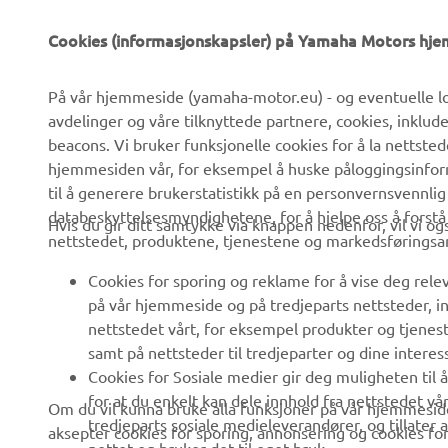
VIRKSOMHET
B2B
Cookies (informasjonskapsler) på Yamaha Motors hj
Om oss
eBike-system
På vår hjemmeside (yamaha-motor.eu) - og eventuelle lo
Nyheter
Myndigheter
avdelinger og våre tilknyttede partnere, cookies, inklud
Arrangementer
Golfbaner
beacons. Vi bruker funksjonelle cookies for å la nettste
hjemmesiden vår, for eksempel å huske påloggingsinforma
Yamaha Press
Redningstjeneste
til å generere brukerstatistikk på en personvernsvennlig
Brosjyrer
Kjøreskoler
databeskyttelsesmyndighetene, for å hjelpe oss å forst
Hvis du gir ditt samtykke via knappen nedenfor, vil vi o
nettstedet, produktene, tjenestene og markedsføringsa
Jobber hos Yamaha
Robotics
Bli en forhandler
Partnerskap
Cookies for sporing og reklame for å vise deg rel
på vår hjemmeside og på tredjeparts nettsteder, in
Retningslinjer For
Teknisk informasjon for
nettstedet vårt, for eksempel produkter og tjeneste
Menneskerettigheter
frittstående forhandlere
samt på nettsteder til tredjeparter og dine interess
Grunnleggende
Yamalube Safety Data
Cookies for Sosiale medier gir deg muligheten til 
Retningslinjer For
Sheets
for at du enkelt kan dele innhold fra nettstedet vå
Om du vil kunna bruke alla funksjoner på vår hjemmeside
Bærekraft
tredjeparts sosiale medieleverandører, og tillater
aksepter cookies for sporing, annonsering og cookies for