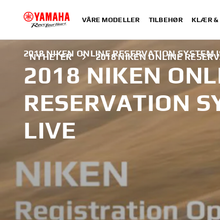
VÅRE MODELLER
TILBEHØR
KLÆR &
2018 NIKEN ONLINE RESERVATION SYSTEM I
NYHETER
2018 NIKEN ONLINE RESERV
2018 NIKEN ONL
RESERVATION S
LIVE