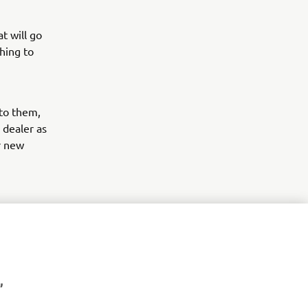
t will go
hing to
 to them,
g dealer as
r new
,