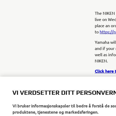
The NIKEN w
live on Wed
place an or
to
https://
Yamaha will 
and if your 
well as inf
NIKEN.
Click here 
VI VERDSETTER DITT PERSONVER
Vi bruker informasjonskapsler til bedre å forstå de so
produktene, tjenestene og markedsføringen.