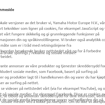
UTFORSK YAMAHA
FAQ & SUPPORT
emmeside
MyYamaha
Kundeservice
kale versjoner av det bruker vi, Yamaha Motor Europe N.V., vå
Yamaha Music
Reservedelskatalog
ert teknikker som ligner på cookies, for eksempel JavaScript og
Yamaha Racing
Finn en Yamaha-forhandler
det vårt fungere skikkelig og gi grunnleggende funksjoner på
sjonen din og språkinnstillingene. Vi bruker også analytikk c
Yamaha Motor Global
Håndtering av brukte
 måte som er i tråd med retningslinjene fra
batterier
Mobilapper
å hvordan besøkende bruker nettstedet vårt og for å forbedre
gså bruke sporings / reklame og sosiale medier:
rbeidet.
evante annonser av våre produkter og tjenester skreddersydd fo
kludert sosiale medier, som Facebook, basert på surfing på
r og produkter lagt til i handlekurven din og varer du har kjøpt
er av surfing på nettet.
å se videoer på nettstedet vårt (via for eksempel YouTube), og 
rt på sosiale medier, for eksempel Facebook. Disse er cookies a
, se tilbud og annonser skreddersydd for dine interesser, vennl
 at de sosiale media-leverandørene sporer surfeadferden din på
 sosiale medier ved å klikke på Akespter. Om du ikke vil akespt