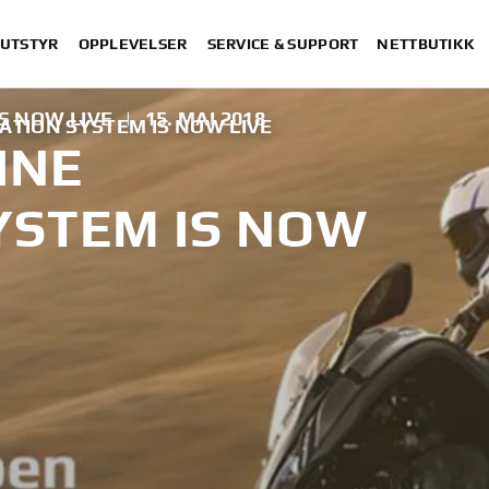
 UTSTYR
OPPLEVELSER
SERVICE & SUPPORT
NETTBUTIKK
S NOW LIVE
|
15. MAI 2018
ATION SYSTEM IS NOW LIVE
INE
YSTEM IS NOW