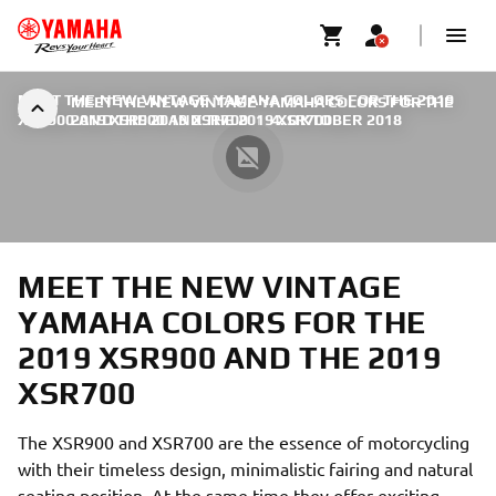
MEET THE NEW VINTAGE YAMAHA COLORS FOR THE 2019
MEET THE NEW VINTAGE YAMAHA COLORS FOR THE
XSR900 AND THE 2019 XSR700
2019 XSR900 AND THE 2019 XSR700
|
4. OKTOBER 2018
MEET THE NEW VINTAGE
YAMAHA COLORS FOR THE
2019 XSR900 AND THE 2019
XSR700
The XSR900 and XSR700 are the essence of motorcycling
with their timeless design, minimalistic fairing and natural
seating position. At the same time they offer exciting