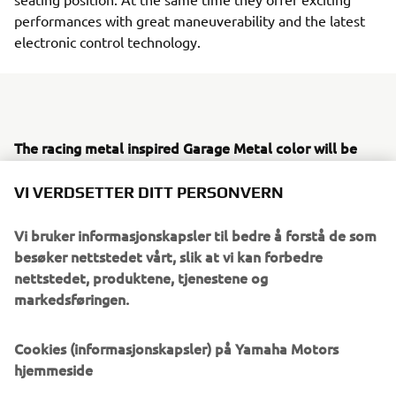
performances with great maneuverability and the latest
electronic control technology.
The racing metal inspired Garage Metal color will be
available from March 2019.
VI VERDSETTER DITT PERSONVERN
The authentic and timeless style of the XSR Sport
Heritage models will be enhanced in 2019 with a
Vi bruker informasjonskapsler til bedre å forstå de som
Garage Metal
striking
color scheme, inspired by the red-
besøker nettstedet vårt, slik at vi kan forbedre
white fairing that became famous by Yamaha's GP-
nettstedet, produktene, tjenestene og
winning engines in the 70s.
markedsføringen.
This vintage design has a broad red horizontal stripe with
a solid black contour on a deep aluminum silver body. This
Cookies (informasjonskapsler) på Yamaha Motors
makes the design reminiscent of the era in which Yamaha
hjemmeside
has become the most exciting and innovative brand on the