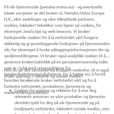
market. Moreover, the vintage theme is accentuated by
På vår hjemmeside (yamaha-motor.eu) - og eventuelle
red stitching in the saddle.
lokale versjoner av det bruker vi, Yamaha Motor Europe
N.V., våre avdelinger og våre tilknyttede partnere,
cookies, inkludert teknikker som ligner på cookies, for
eksempel JavaScript og web beacons. Vi bruker
SPORT HERITAGE RANGE
funksjonelle cookies for å la nettstedet vårt fungere
skikkelig og gi grunnleggende funksjoner på hjemmesiden
vår, for eksempel å huske påloggingsinformasjonen din og
språkinnstillingene. Vi bruker også analytikk cookies til å
generere brukerstatistikk på en personvernsvennlig måte
som er i tråd med retningslinjene fra
Hvis du gir ditt samtykke via knappen nedenfor, vil vi også
VIRKSOMHET
databeskyttelsesmyndighetene, for å hjelpe oss å forstå
bruke sporings / reklame og sosiale medier:
hvordan besøkende bruker nettstedet vårt og for å
forbedre nettstedet, produktene, tjenestene og
B2B
Cookies for sporing og reklame for å vise deg
markedsføringsarbeidet.
relevante annonser av våre produkter og tjenester
UTFORSK YAMAHA
skreddersydd for deg på vår hjemmeside og på
tredjeparts nettsteder, inkludert sosiale medier, som