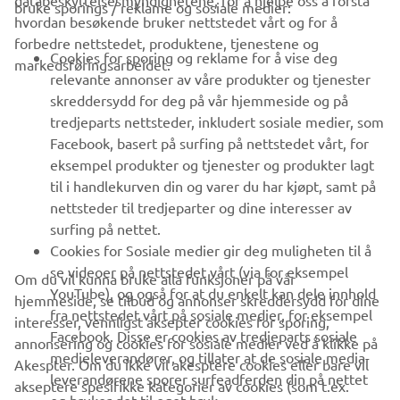
databeskyttelsesmyndighetene, for å hjelpe oss å forstå
bruke sporings / reklame og sosiale medier:
hvordan besøkende bruker nettstedet vårt og for å
forbedre nettstedet, produktene, tjenestene og
B2B
Cookies for sporing og reklame for å vise deg
markedsføringsarbeidet.
relevante annonser av våre produkter og tjenester
UTFORSK YAMAHA
skreddersydd for deg på vår hjemmeside og på
tredjeparts nettsteder, inkludert sosiale medier, som
Facebook, basert på surfing på nettstedet vårt, for
FAQ & SUPPORT
eksempel produkter og tjenester og produkter lagt
til i handlekurven din og varer du har kjøpt, samt på
nettsteder til tredjeparter og dine interesser av
NYHETSBREV
surfing på nettet.
Vær den første til å lære om de siste tilbudene, spesielle
Cookies for Sosiale medier gir deg muligheten til å
arrangementer, nye utgivelser og mye mer
se videoer på nettstedet vårt (via for eksempel
Om du vil kunna bruke alla funksjoner på vår
YouTube), og også for at du enkelt kan dele innhold
hjemmeside, se tilbud og annonser skreddersydd for dine
fra nettstedet vårt på sosiale medier, for eksempel
interesser, vennligst aksepter cookies for sporing,
Facebook. Disse er cookies av tredjeparts sosiale
annonsering og cookies for sosiale medier ved å klikke på
ABONNER
medieleverandører, og tillater at de sosiale media-
Akespter. Om du ikke vil akesptere cookies eller bare vil
leverandørene sporer surfeadferden din på nettet
akseptere spesifikke kategorier av cookies (som t.ex.