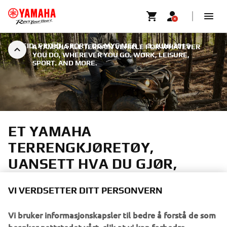
ARBEID, FRITID, SPORT. OG MYE MER
|
3. JUNI 2019
A YAMAHA ALL TERRAIN VEHICLE FOR WHATEVER
YOU DO, WHEREVER YOU GO. WORK, LEISURE,
SPORT. AND MORE.
ET YAMAHA
TERRENGKJØRETØY,
UANSETT HVA DU GJØR,
UANSETT HVOR DU DRAR
VI VERDSETTER DITT PERSONVERN
Yamaha er mer enn noen annen produsent opptatt av å
tilby alle kunder det største utvalget av kvalitets-ATV-er
Vi bruker informasjonskapsler til bedre å forstå de som
som er konstruert for å utmerke seg i alle situasjoner. Fra