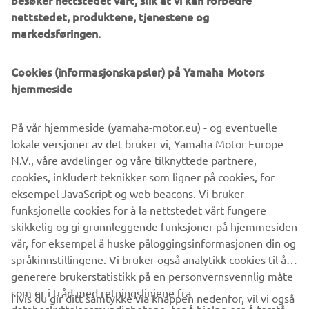
besøker nettstedet vårt, slik at vi kan forbedre
de robuste og hardtarbeidende Kodiak- og Grizzly-
nettstedet, produktene, tjenestene og
modellene til de høytytende YFZ Sport ATV-ene og
markedsføringen.
ungdomsmodellen YFM gjør Yamaha det mulig for alle å
finne det riktige kjøretøyet som passer til deres livsstil. I
Cookies (informasjonskapsler) på Yamaha Motors
2020 drar arbeidsmodellene Yamaha Kodiak 450 nytte av
hjemmeside
en rekke betydelige oppgraderinger som forbedrer
funksjonaliteten, mens en rekke andre arbeids-, fritids- og
På vår hjemmeside (yamaha-motor.eu) - og eventuelle
sports-ATV-er tilbys i en rekke nye farger og med ny
lokale versjoner av det bruker vi, Yamaha Motor Europe
grafikk.
N.V., våre avdelinger og våre tilknyttede partnere,
cookies, inkludert teknikker som ligner på cookies, for
eksempel JavaScript og web beacons. Vi bruker
funksjonelle cookies for å la nettstedet vårt fungere
Discover our 2020 ATV line-up »
skikkelig og gi grunnleggende funksjoner på hjemmesiden
vår, for eksempel å huske påloggingsinformasjonen din og
språkinnstillingene. Vi bruker også analytikk cookies til å
generere brukerstatistikk på en personvernsvennlig måte
som er i tråd med retningslinjene fra
Hvis du gir ditt samtykke via knappen nedenfor, vil vi også
VIRKSOMHET