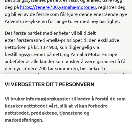
deg på
https://tenere700.yamaha-motor.eu
, registrer deg
og bli en av de første som får kjøre denne enestående nye
Adventure-sykkelen for lange turer med høy hastighet.
Det første partiet med enheter vil bli tildelt
etter førstemann-til-mølla-prinsippet til den eksklusive
nettprisen på kr. 132 900, kun tilgjengelig via
bestillingssystemet på nett, og Yamaha Motor Europe
anbefaler at alle kunder som ønsker å være garantert å få
den nye Ténéré 700 før sommeren, bør bekrefte
reservasjonen så snart som mulig. Bestillinger på nett må
legges inn før systemet stenger den 31. juli 2019.
VI VERDSETTER DITT PERSONVERN
Ténéré 700 er tilgjengelige via systemet til denne
Vi bruker informasjonskapsler til bedre å forstå de som
spesialprisen - leveringene starter i juli. Ténéré 700 fås i
besøker nettstedet vårt, slik at vi kan forbedre
tre farger: Ceramic Ice, Competition White og Power
nettstedet, produktene, tjenestene og
Black.
markedsføringen.
Timeplan for levering til forhandlere