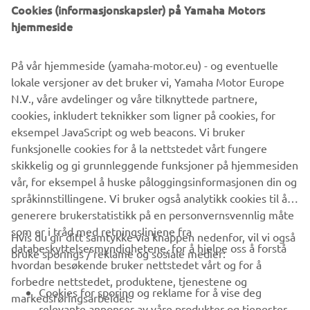
Cookies (informasjonskapsler) på Yamaha Motors
Etter å ha levert det første partiet med nettreservasjoner
hjemmeside
kommer Yamaha til å starte med levering av Ténéré 700
til forhandlere i hele Europa fra september 2019 til
På vår hjemmeside (yamaha-motor.eu) - og eventuelle
standardprisen på kr. 135 900.
lokale versjoner av det bruker vi, Yamaha Motor Europe
* Vi gjør oppmerksom på at prisene som er oppgitt er
N.V., våre avdelinger og våre tilknyttede partnere,
uten tilbehør og at prisene varierer fra land til land.
cookies, inkludert teknikker som ligner på cookies, for
Kontakt din lokale presseansvarlige for spesifikk
eksempel JavaScript og web beacons. Vi bruker
informasjon.
funksjonelle cookies for å la nettstedet vårt fungere
skikkelig og gi grunnleggende funksjoner på hjemmesiden
vår, for eksempel å huske påloggingsinformasjonen din og
språkinnstillingene. Vi bruker også analytikk cookies til å
generere brukerstatistikk på en personvernsvennlig måte
som er i tråd med retningslinjene fra
Hvis du gir ditt samtykke via knappen nedenfor, vil vi også
VIRKSOMHET
databeskyttelsesmyndighetene, for å hjelpe oss å forstå
bruke sporings / reklame og sosiale medier:
hvordan besøkende bruker nettstedet vårt og for å
forbedre nettstedet, produktene, tjenestene og
B2B
Cookies for sporing og reklame for å vise deg
markedsføringsarbeidet.
relevante annonser av våre produkter og tjenester