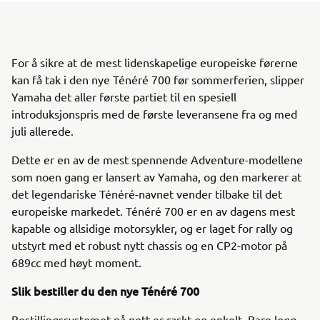
For å sikre at de mest lidenskapelige europeiske førerne
kan få tak i den nye Ténéré 700 før sommerferien, slipper
Yamaha det aller første partiet til en spesiell
introduksjonspris med de første leveransene fra og med
juli allerede.
Dette er en av de mest spennende Adventure-modellene
som noen gang er lansert av Yamaha, og den markerer at
det legendariske Ténéré-navnet vender tilbake til det
europeiske markedet. Ténéré 700 er en av dagens mest
kapable og allsidige motorsykler, og er laget for rally og
utstyrt med et robust nytt chassis og en CP2-motor på
689cc med høyt moment.
Slik bestiller du den nye Ténéré 700
Bestillingssystemet på nett er raskt og enkelt. Bare logg