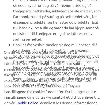
UTFORSK YAMAHA
skreddersydd for deg på vår hjemmeside og på
tredjeparts nettsteder, inkludert sosiale medier, som
Facebook, basert på surfing på nettstedet vårt, for
FAQ & SUPPORT
eksempel produkter og tjenester og produkter lagt
til i handlekurven din og varer du har kjøpt, samt på
nettsteder til tredjeparter og dine interesser av
NYHETSBREV
surfing på nettet.
Vær den første til å lære om de siste tilbudene, spesielle
Cookies for Sosiale medier gir deg muligheten til å
arrangementer, nye utgivelser og mye mer
se videoer på nettstedet vårt (via for eksempel
Om du vil kunna bruke alla funksjoner på vår
YouTube), og også for at du enkelt kan dele innhold
hjemmeside, se tilbud og annonser skreddersydd for dine
fra nettstedet vårt på sosiale medier, for eksempel
interesser, vennligst aksepter cookies for sporing,
Facebook. Disse er cookies av tredjeparts sosiale
annonsering og cookies for sosiale medier ved å klikke på
ABONNER
medieleverandører, og tillater at de sosiale media-
Akespter. Om du ikke vil akesptere cookies eller bare vil
leverandørene sporer surfeadferden din på nettet
akseptere spesifikke kategorier av cookies (som t.ex.
og bruker det til eget bruk.
Les vår personvernerklæring for å lære hvordan vi behandler dine
cookies i sosiale medier), klikker du på "tilpass
personopplysninger:
Retningslinjer for Personvern
innstillingene for cookies" nedenfor. Du kan også endre
innstillingene dine og trekke samtykket ditt til enhver tid
via vår
Norway (Norwegian)
Cookie Policy
. Vennligst les denne informasjonen