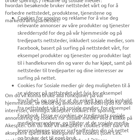
bruke sporings / reklame og sosiale medier:
hvordan besøkende bruker nettstedet vårt og for å
forbedre nettstedet, produktene, tjenestene og
B2B
Cookies for sporing og reklame for å vise deg
markedsføringsarbeidet.
relevante annonser av våre produkter og tjenester
UTFORSK YAMAHA
skreddersydd for deg på vår hjemmeside og på
tredjeparts nettsteder, inkludert sosiale medier, som
Facebook, basert på surfing på nettstedet vårt, for
FAQ & SUPPORT
eksempel produkter og tjenester og produkter lagt
til i handlekurven din og varer du har kjøpt, samt på
nettsteder til tredjeparter og dine interesser av
NYHETSBREV
surfing på nettet.
Vær den første til å lære om de siste tilbudene, spesielle
Cookies for Sosiale medier gir deg muligheten til å
arrangementer, nye utgivelser og mye mer
se videoer på nettstedet vårt (via for eksempel
Om du vil kunna bruke alla funksjoner på vår
YouTube), og også for at du enkelt kan dele innhold
hjemmeside, se tilbud og annonser skreddersydd for dine
fra nettstedet vårt på sosiale medier, for eksempel
interesser, vennligst aksepter cookies for sporing,
Facebook. Disse er cookies av tredjeparts sosiale
annonsering og cookies for sosiale medier ved å klikke på
ABONNER
medieleverandører, og tillater at de sosiale media-
Akespter. Om du ikke vil akesptere cookies eller bare vil
leverandørene sporer surfeadferden din på nettet
akseptere spesifikke kategorier av cookies (som t.ex.
og bruker det til eget bruk.
Les vår personvernerklæring for å lære hvordan vi behandler dine