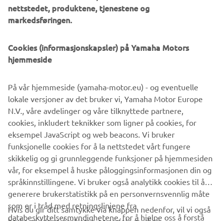
nettstedet, produktene, tjenestene og
markedsføringen.
With an advanced premium specification that can hold its
own against larger capacity models, the MT-125 gives
young riders an exciting way to enter the Hyper Naked
Cookies (informasjonskapsler) på Yamaha Motors
scene and become one of the Dark Riders.
hjemmeside
With its sporty chassis and strong all-round performance,
På vår hjemmeside (yamaha-motor.eu) - og eventuelle
this is also an ideal motorcycle for those riders who want a
lokale versjoner av det bruker vi, Yamaha Motor Europe
stylish lightweight for everyday use.
N.V., våre avdelinger og våre tilknyttede partnere,
cookies, inkludert teknikker som ligner på cookies, for
eksempel JavaScript og web beacons. Vi bruker
funksjonelle cookies for å la nettstedet vårt fungere
Check 2020 MT-125 »
skikkelig og gi grunnleggende funksjoner på hjemmesiden
vår, for eksempel å huske påloggingsinformasjonen din og
språkinnstillingene. Vi bruker også analytikk cookies til å
generere brukerstatistikk på en personvernsvennlig måte
som er i tråd med retningslinjene fra
Hvis du gir ditt samtykke via knappen nedenfor, vil vi også
VIRKSOMHET
databeskyttelsesmyndighetene, for å hjelpe oss å forstå