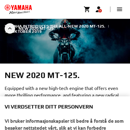
YAMAHA INTRODUCES THE ALL-NEW 2020 MT-125.
|
NEW 2020 MT-125.
15. OKTOBER 2019
NEW 2020 MT-125.
Equipped with a new high-tech engine that offers even
more thrilling performance, and featuring a new radical
styling, the MT-125 is the ultimate introduction to the
VI VERDSETTER DITT PERSONVERN
125cc class.
Vi bruker informasjonskapsler til bedre å forstå de som
besøker nettstedet vårt, slik at vi kan forbedre