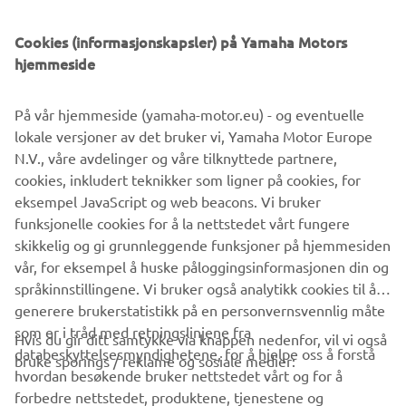
425hp Yamaha V8 XTO and therefore boasts significant
“industry Firsts” such as its Direct Injection fuel delivery
Cookies (informasjonskapsler) på Yamaha Motors
system and fully integrated Electric Steering. It’s more
hjemmeside
than simple an outboard with the 5.6 litres of brutal
torque and thrust. In reality the engines establish their
På vår hjemmeside (yamaha-motor.eu) - og eventuelle
own place in the market, being fully integrated power
lokale versjoner av det bruker vi, Yamaha Motor Europe
systems that create an entirely new class of extreme
N.V., våre avdelinger og våre tilknyttede partnere,
offshore performance and control, particularly when
cookies, inkludert teknikker som ligner på cookies, for
teamed with Yamaha’s latest generation Helm Master ®
eksempel JavaScript og web beacons. Vi bruker
integrated boat control system with its CL7™ display.
funksjonelle cookies for å la nettstedet vårt fungere
skikkelig og gi grunnleggende funksjoner på hjemmesiden
vår, for eksempel å huske påloggingsinformasjonen din og
språkinnstillingene. Vi bruker også analytikk cookies til å
generere brukerstatistikk på en personvernsvennlig måte
som er i tråd med retningslinjene fra
Hvis du gir ditt samtykke via knappen nedenfor, vil vi også
VIRKSOMHET
databeskyttelsesmyndighetene, for å hjelpe oss å forstå
bruke sporings / reklame og sosiale medier:
hvordan besøkende bruker nettstedet vårt og for å
forbedre nettstedet, produktene, tjenestene og
B2B