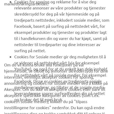
Cookies for sporing og reklame for å vise deg
markedsføringsarbeidet.
relevante annonser av våre produkter og tjenester
UTFORSK YAMAHA
skreddersydd for deg på vår hjemmeside og på
tredjeparts nettsteder, inkludert sosiale medier, som
Facebook, basert på surfing på nettstedet vårt, for
FAQ & SUPPORT
eksempel produkter og tjenester og produkter lagt
til i handlekurven din og varer du har kjøpt, samt på
nettsteder til tredjeparter og dine interesser av
NYHETSBREV
surfing på nettet.
Vær den første til å lære om de siste tilbudene, spesielle
Cookies for Sosiale medier gir deg muligheten til å
arrangementer, nye utgivelser og mye mer
se videoer på nettstedet vårt (via for eksempel
Om du vil kunna bruke alla funksjoner på vår
YouTube), og også for at du enkelt kan dele innhold
hjemmeside, se tilbud og annonser skreddersydd for dine
fra nettstedet vårt på sosiale medier, for eksempel
interesser, vennligst aksepter cookies for sporing,
Facebook. Disse er cookies av tredjeparts sosiale
annonsering og cookies for sosiale medier ved å klikke på
ABONNER
medieleverandører, og tillater at de sosiale media-
Akespter. Om du ikke vil akesptere cookies eller bare vil
leverandørene sporer surfeadferden din på nettet
akseptere spesifikke kategorier av cookies (som t.ex.
og bruker det til eget bruk.
Les vår personvernerklæring for å lære hvordan vi behandler dine
cookies i sosiale medier), klikker du på "tilpass
personopplysninger:
Retningslinjer for Personvern
innstillingene for cookies" nedenfor. Du kan også endre
innstillingene dine og trekke samtykket ditt til enhver tid