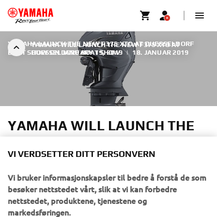
YAMAHA LAUNCH THE NEW F375 XTO AT DUESSELDORF
YAMAHA WILL LAUNCH THE NEW F375 XTO AT
BOAT SHOW ON JANUARY 19, 2019
DUESSELDORF BOAT SHOW
|
18. JANUAR 2019
YAMAHA WILL LAUNCH THE
NEW F375 XTO AT
DUESSELDORF BOAT SHOW
VI VERDSETTER DITT PERSONVERN
Vi bruker informasjonskapsler til bedre å forstå de som
The new 375 hp model joins the Yamaha V8 family to
besøker nettstedet vårt, slik at vi kan forbedre
bring these new advances in outboard performance and
nettstedet, produktene, tjenestene og
control within reach of an even wider range of boat sizes.
markedsføringen.
It shares the outstanding technology with the awesome