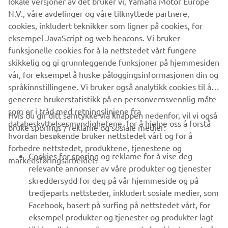
lokale versjoner av det bruker vi, Yamaha Motor Europe
2. Study of the driving
N.V., våre avdelinger og våre tilknyttede partnere,
environment working toward rollout of low-speed
cookies, inkludert teknikker som ligner på cookies, for
autonomous driving vehicles
eksempel JavaScript og web beacons. Vi bruker
funksjonelle cookies for å la nettstedet vårt fungere
skikkelig og gi grunnleggende funksjoner på hjemmesiden
vår, for eksempel å huske påloggingsinformasjonen din og
språkinnstillingene. Vi bruker også analytikk cookies til å
generere brukerstatistikk på en personvernsvennlig måte
som er i tråd med retningslinjene fra
Hvis du gir ditt samtykke via knappen nedenfor, vil vi også
VIRKSOMHET
databeskyttelsesmyndighetene, for å hjelpe oss å forstå
bruke sporings / reklame og sosiale medier:
hvordan besøkende bruker nettstedet vårt og for å
forbedre nettstedet, produktene, tjenestene og
B2B
Cookies for sporing og reklame for å vise deg
markedsføringsarbeidet.
relevante annonser av våre produkter og tjenester
UTFORSK YAMAHA
skreddersydd for deg på vår hjemmeside og på
tredjeparts nettsteder, inkludert sosiale medier, som
Facebook, basert på surfing på nettstedet vårt, for
FAQ & SUPPORT
eksempel produkter og tjenester og produkter lagt