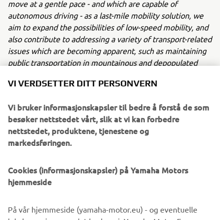
move at a gentle pace - and which are capable of
autonomous driving - as a last-mile mobility solution, we
aim to expand the possibilities of low-speed mobility, and
also contribute to addressing a variety of transport-related
issues which are becoming apparent, such as maintaining
public transportation in mountainous and depopulated
regions and the advancing aging of drivers.”
VI VERDSETTER DITT PERSONVERN
OVERVIEW OF TRIAL
Vi bruker informasjonskapsler til bedre å forstå de som
Trial period:
Two years from July 2019
besøker nettstedet vårt, slik at vi kan forbedre
Trial location:
Around Mikuriya Station (planned for
nettstedet, produktene, tjenestene og
opening) Iwata city, Shizuoka, Japan
markedsføringen.
Distance to be traveled:
Maximum of 4.2 km
Trial vehicles:
Electric small and low speed PPMs (Public
Cookies (informasjonskapsler) på Yamaha Motors
Personal Mobility) - public road specification land cars
hjemmeside
Trial objectives:
1. Functional evaluation of and ascertaining issues with
På vår hjemmeside (yamaha-motor.eu) - og eventuelle
autonomous driving systems