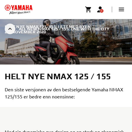
HELT NYE NMAX 125/155: I ETT MED BYEN
|
ALL NEW NMAX 125 / 155: ONE WITH THE CITY
23. NOVEMBER 2020
HELT NYE NMAX 125 / 155
Den siste versjonen av den bestselgende Yamaha NMAX
125/155 er bedre enn noensinne:
Med sin dynamiske nye design og en sterk og økonomisk