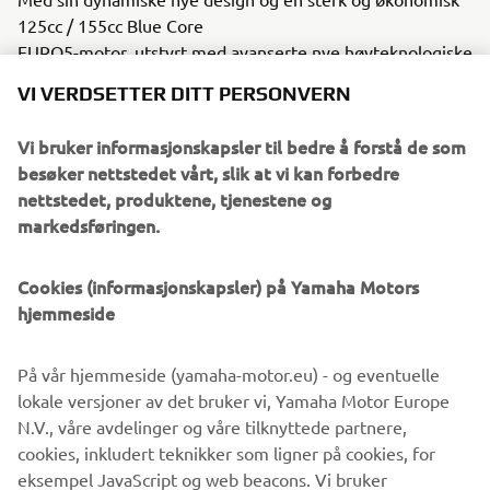
125cc / 155cc Blue Core
EURO5-motor, utstyrt med avanserte nye høyteknologiske
funksjoner som
VI VERDSETTER DITT PERSONVERN
Bluetooth-tilkobling (SCCU), og med Smart Key nøkkelfri
tenning. NMAX 125/155
Vi bruker informasjonskapsler til bedre å forstå de som
gir deg total frihet til å utforske byen.
besøker nettstedet vårt, slik at vi kan forbedre
nettstedet, produktene, tjenestene og
markedsføringen.
SE DEN NYE NMAX 125
Cookies (informasjonskapsler) på Yamaha Motors
hjemmeside
På vår hjemmeside (yamaha-motor.eu) - og eventuelle
SE DEN NYE NMAX 155
lokale versjoner av det bruker vi, Yamaha Motor Europe
N.V., våre avdelinger og våre tilknyttede partnere,
cookies, inkludert teknikker som ligner på cookies, for
eksempel JavaScript og web beacons. Vi bruker