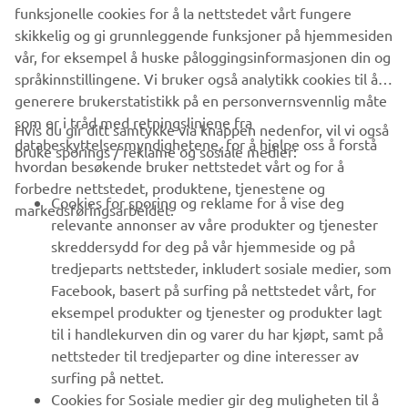
.
funksjonelle cookies for å la nettstedet vårt fungere
skikkelig og gi grunnleggende funksjoner på hjemmesiden
vår, for eksempel å huske påloggingsinformasjonen din og
språkinnstillingene. Vi bruker også analytikk cookies til å
generere brukerstatistikk på en personvernsvennlig måte
som er i tråd med retningslinjene fra
Hvis du gir ditt samtykke via knappen nedenfor, vil vi også
VIRKSOMHET
databeskyttelsesmyndighetene, for å hjelpe oss å forstå
bruke sporings / reklame og sosiale medier:
hvordan besøkende bruker nettstedet vårt og for å
forbedre nettstedet, produktene, tjenestene og
B2B
Cookies for sporing og reklame for å vise deg
markedsføringsarbeidet.
relevante annonser av våre produkter og tjenester
UTFORSK YAMAHA
skreddersydd for deg på vår hjemmeside og på
tredjeparts nettsteder, inkludert sosiale medier, som
Facebook, basert på surfing på nettstedet vårt, for
FAQ & SUPPORT
eksempel produkter og tjenester og produkter lagt
til i handlekurven din og varer du har kjøpt, samt på
nettsteder til tredjeparter og dine interesser av
NYHETSBREV
surfing på nettet.
Vær den første til å lære om de siste tilbudene, spesielle
Cookies for Sosiale medier gir deg muligheten til å