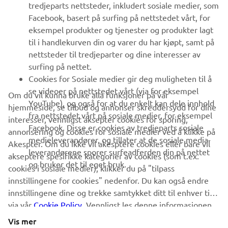
tredjeparts nettsteder, inkludert sosiale medier, som
Facebook, basert på surfing på nettstedet vårt, for
FAQ & SUPPORT
eksempel produkter og tjenester og produkter lagt
til i handlekurven din og varer du har kjøpt, samt på
nettsteder til tredjeparter og dine interesser av
NYHETSBREV
surfing på nettet.
Vær den første til å lære om de siste tilbudene, spesielle
Cookies for Sosiale medier gir deg muligheten til å
arrangementer, nye utgivelser og mye mer
se videoer på nettstedet vårt (via for eksempel
Om du vil kunna bruke alla funksjoner på vår
YouTube), og også for at du enkelt kan dele innhold
hjemmeside, se tilbud og annonser skreddersydd for dine
fra nettstedet vårt på sosiale medier, for eksempel
interesser, vennligst aksepter cookies for sporing,
Facebook. Disse er cookies av tredjeparts sosiale
annonsering og cookies for sosiale medier ved å klikke på
ABONNER
medieleverandører, og tillater at de sosiale media-
Akespter. Om du ikke vil akesptere cookies eller bare vil
leverandørene sporer surfeadferden din på nettet
akseptere spesifikke kategorier av cookies (som t.ex.
og bruker det til eget bruk.
Les vår personvernerklæring for å lære hvordan vi behandler dine
cookies i sosiale medier), klikker du på "tilpass
personopplysninger:
Retningslinjer for Personvern
innstillingene for cookies" nedenfor. Du kan også endre
innstillingene dine og trekke samtykket ditt til enhver tid
via vår
Norway (Norwegian)
Cookie Policy
. Vennligst les denne informasjonen
for å lære mer om cookies vi bruker og hvordan vi
Vis mer