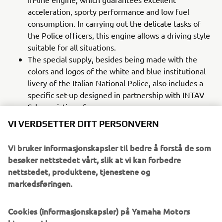
acceleration, sporty performance and low fuel
consumption. In carrying out the delicate tasks of
the Police officers, this engine allows a driving style
suitable for all situations.
The special supply, besides being made with the
colors and logos of the white and blue institutional
livery of the Italian National Police, also includes a
specific set-up designed in partnership with INTAV
Srl, consisting of:
LED flashing beacon mounted on a telescopic pole
VI VERDSETTER DITT PERSONVERN
A pair of front flashing lights with LED technology,
integrated in the standard windscreen
Vi bruker informasjonskapsler til bedre å forstå de som
Sound kit consisting of a pair of neodymium
besøker nettstedet vårt, slik at vi kan forbedre
speakers with lowered profile, master and slave,
nettstedet, produktene, tjenestene og
equipped with an electronic module
markedsføringen.
Integrated two-tone siren, emergency / rescue
sound
Cookies (informasjonskapsler) på Yamaha Motors
Management system with waterproof push-button