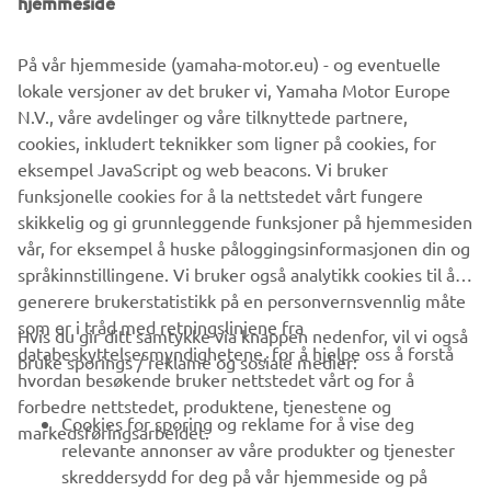
hjemmeside
panel equipped with backlit buttons
If you want to know more about this project, visit the
Pro
På vår hjemmeside (yamaha-motor.eu) - og eventuelle
Users
section.
lokale versjoner av det bruker vi, Yamaha Motor Europe
N.V., våre avdelinger og våre tilknyttede partnere,
cookies, inkludert teknikker som ligner på cookies, for
eksempel JavaScript og web beacons. Vi bruker
WATCH THE VIDEO
funksjonelle cookies for å la nettstedet vårt fungere
skikkelig og gi grunnleggende funksjoner på hjemmesiden
vår, for eksempel å huske påloggingsinformasjonen din og
språkinnstillingene. Vi bruker også analytikk cookies til å
generere brukerstatistikk på en personvernsvennlig måte
som er i tråd med retningslinjene fra
Hvis du gir ditt samtykke via knappen nedenfor, vil vi også
VIRKSOMHET
databeskyttelsesmyndighetene, for å hjelpe oss å forstå
bruke sporings / reklame og sosiale medier:
hvordan besøkende bruker nettstedet vårt og for å
forbedre nettstedet, produktene, tjenestene og
B2B
Cookies for sporing og reklame for å vise deg
markedsføringsarbeidet.
relevante annonser av våre produkter og tjenester
UTFORSK YAMAHA
skreddersydd for deg på vår hjemmeside og på