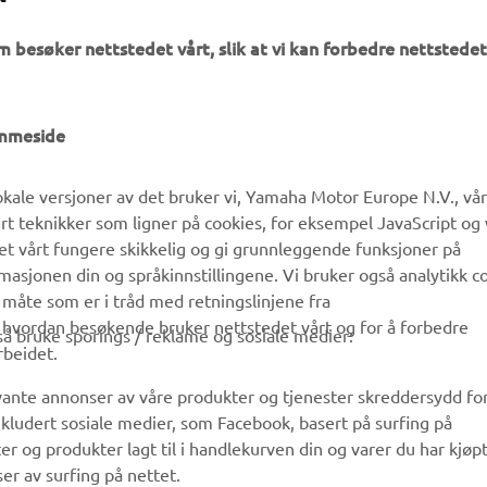
m besøker nettstedet vårt, slik at vi kan forbedre nettstedet
UTFORSK YAMAHA
FAQ & SUPPORT
emmeside
MyYamaha
Kundeservice
kale versjoner av det bruker vi, Yamaha Motor Europe N.V., vå
Yamaha Music
Reservedelskatalog
ert teknikker som ligner på cookies, for eksempel JavaScript og
Yamaha Racing
Finn en Yamaha-forhandler
det vårt fungere skikkelig og gi grunnleggende funksjoner på
sjonen din og språkinnstillingene. Vi bruker også analytikk c
Yamaha Motor Global
Håndtering av brukte
 måte som er i tråd med retningslinjene fra
batterier
Mobilapper
å hvordan besøkende bruker nettstedet vårt og for å forbedre
gså bruke sporings / reklame og sosiale medier:
rbeidet.
evante annonser av våre produkter og tjenester skreddersydd fo
kludert sosiale medier, som Facebook, basert på surfing på
r og produkter lagt til i handlekurven din og varer du har kjøpt
er av surfing på nettet.