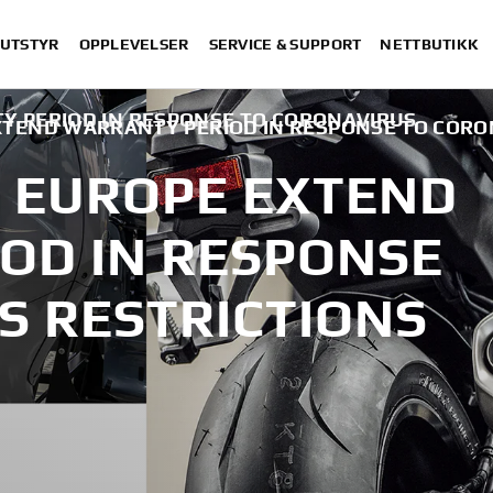
 UTSTYR
OPPLEVELSER
SERVICE & SUPPORT
NETTBUTIKK
 PERIOD IN RESPONSE TO CORONAVIRUS
TEND WARRANTY PERIOD IN RESPONSE TO CORO
 EUROPE EXTEND
OD IN RESPONSE
S RESTRICTIONS