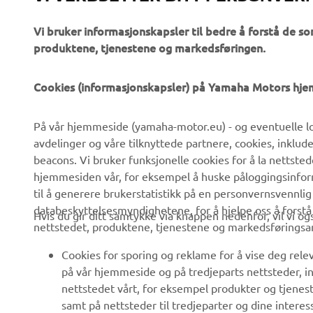
Vi bruker informasjonskapsler til bedre å forstå de so
produktene, tjenestene og markedsføringen.
VIRKSOMHET
B2B
Cookies (informasjonskapsler) på Yamaha Motors hj
Om oss
eBike-system
På vår hjemmeside (yamaha-motor.eu) - og eventuelle lo
Nyheter
Myndigheter
avdelinger og våre tilknyttede partnere, cookies, inklud
Arrangementer
Golfbaner
beacons. Vi bruker funksjonelle cookies for å la nettste
hjemmesiden vår, for eksempel å huske påloggingsinforma
Yamaha Press
Redningstjeneste
til å generere brukerstatistikk på en personvernsvennlig
Brosjyrer
Kjøreskoler
databeskyttelsesmyndighetene, for å hjelpe oss å forst
Hvis du gir ditt samtykke via knappen nedenfor, vil vi o
nettstedet, produktene, tjenestene og markedsføringsa
Jobber hos Yamaha
Robotics
Bli en forhandler
Partnerskap
Cookies for sporing og reklame for å vise deg rel
på vår hjemmeside og på tredjeparts nettsteder, in
Retningslinjer For
Teknisk informasjon for
nettstedet vårt, for eksempel produkter og tjeneste
Menneskerettigheter
frittstående forhandlere
samt på nettsteder til tredjeparter og dine interess