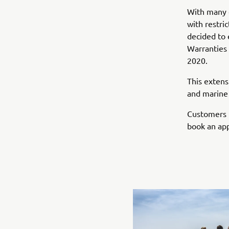
With many o
with restri
decided to 
Warranties 
2020.
This extens
and marine
Customers r
book an app