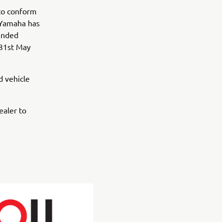
 to conform
, Yamaha has
tended
 31st May
d vehicle
ealer to