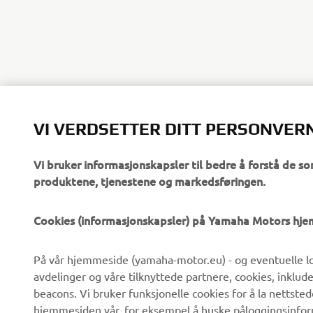
VI VERDSETTER DITT PERSONVER
.
Vi bruker informasjonskapsler til bedre å forstå de so
produktene, tjenestene og markedsføringen.
Cookies (informasjonskapsler) på Yamaha Motors hj
VIRKSOMHET
B2B
På vår hjemmeside (yamaha-motor.eu) - og eventuelle lo
avdelinger og våre tilknyttede partnere, cookies, inklud
Om oss
beacons. Vi bruker funksjonelle cookies for å la nettste
eBike-system
hjemmesiden vår, for eksempel å huske påloggingsinforma