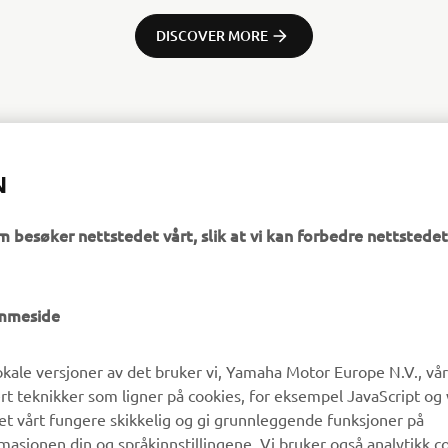
DISCOVER MORE
N
m besøker nettstedet vårt, slik at vi kan forbedre nettstedet
emmeside
UTFORSK YAMAHA
FAQ & SUPPORT
kale versjoner av det bruker vi, Yamaha Motor Europe N.V., vå
ert teknikker som ligner på cookies, for eksempel JavaScript og
det vårt fungere skikkelig og gi grunnleggende funksjoner på
MyYamaha
Kundeservice
sjonen din og språkinnstillingene. Vi bruker også analytikk c