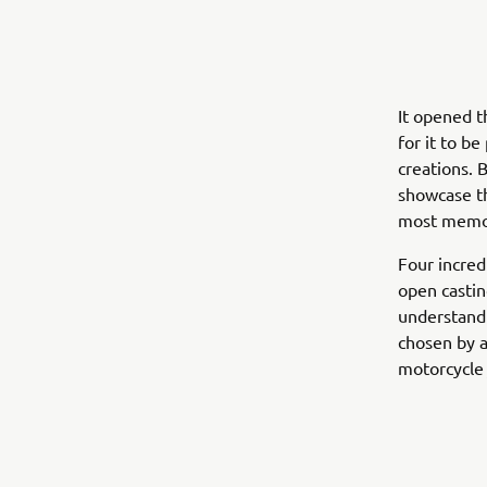
It opened t
for it to b
creations. 
showcase th
most memor
Four incred
open castin
understand 
chosen by a
motorcycle 