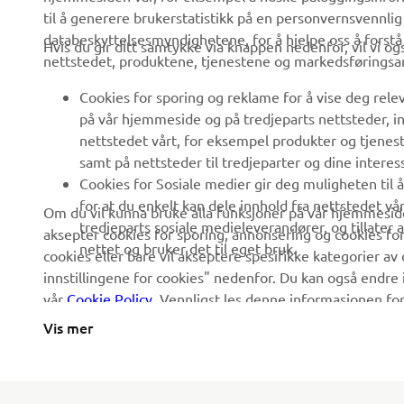
Nyheter
Myndigheter
til å generere brukerstatistikk på en personvernsvennlig
Arrangementer
databeskyttelsesmyndighetene, for å hjelpe oss å forst
Golfbaner
Hvis du gir ditt samtykke via knappen nedenfor, vil vi o
nettstedet, produktene, tjenestene og markedsføringsa
Yamaha Press
Redningstjeneste
Cookies for sporing og reklame for å vise deg rel
Brosjyrer
Kjøreskoler
på vår hjemmeside og på tredjeparts nettsteder, in
Jobber hos Yamaha
Robotics
nettstedet vårt, for eksempel produkter og tjeneste
samt på nettsteder til tredjeparter og dine interess
Bli en forhandler
Partnerskap
Cookies for Sosiale medier gir deg muligheten til 
Retningslinjer For
Teknisk informasjon for
for at du enkelt kan dele innhold fra nettstedet vå
Om du vil kunna bruke alla funksjoner på vår hjemmeside
Menneskerettigheter
frittstående forhandlere
tredjeparts sosiale medieleverandører, og tillater
aksepter cookies for sporing, annonsering og cookies for
nettet og bruker det til eget bruk.
Grunnleggende
cookies eller bare vil akseptere spesifikke kategorier av 
Yamalube Safety Data
Retningslinjer For
innstillingene for cookies" nedenfor. Du kan også endre i
Sheets
Bærekraft
vår
Cookie Policy
. Vennligst les denne informasjonen fo
Vis mer
Whistleblower Channel