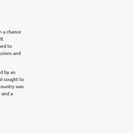
h a chance
lt
med to
ssions and
ed by an
nd sought to
country was
r and a