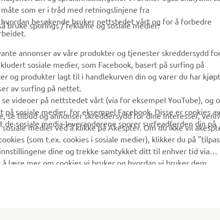
Yamaha Music
Reservedelskatalog
 måte som er i tråd med retningslinjene fra
å hvordan besøkende bruker nettstedet vårt og for å forbedre
Yamaha Racing
Finn en Yamaha-forhandler
gså bruke sporings / reklame og sosiale medier:
rbeidet.
Yamaha Motor Global
Håndtering av brukte
batterier
evante annonser av våre produkter og tjenester skreddersydd fo
Mobilapper
kludert sosiale medier, som Facebook, basert på surfing på
r og produkter lagt til i handlekurven din og varer du har kjøpt
er av surfing på nettet.
å se videoer på nettstedet vårt (via for eksempel YouTube), og 
rt på sosiale medier, for eksempel Facebook. Disse er cookies a
, se tilbud og annonser skreddersydd for dine interesser, vennl
 at de sosiale media-leverandørene sporer surfeadferden din på
 sosiale medier ved å klikke på Akespter. Om du ikke vil akespt
cookies (som t.ex. cookies i sosiale medier), klikker du på "tilpa
nnstillingene dine og trekke samtykket ditt til enhver tid via
r å lære mer om cookies vi bruker og hvordan vi bruker dem.