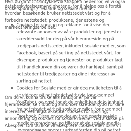
databeskyttelsesmyndighetene, for å hjelpe oss å forstå
bruke sporings / reklame og sosiale medier:
hvordan besøkende bruker nettstedet vårt og for å
forbedre nettstedet, produktene, tjenestene og
VIRKSOMHET
Cookies for sporing og reklame for å vise deg
markedsføringsarbeidet.
relevante annonser av våre produkter og tjenester
B2B
skreddersydd for deg på vår hjemmeside og på
tredjeparts nettsteder, inkludert sosiale medier, som
Facebook, basert på surfing på nettstedet vårt, for
UTFORSK YAMAHA
eksempel produkter og tjenester og produkter lagt
til i handlekurven din og varer du har kjøpt, samt på
FAQ & SUPPORT
nettsteder til tredjeparter og dine interesser av
surfing på nettet.
Cookies for Sosiale medier gir deg muligheten til å
NYHETSBREV
se videoer på nettstedet vårt (via for eksempel
Om du vil kunna bruke alla funksjoner på vår
YouTube), og også for at du enkelt kan dele innhold
Vær den første til å lære om de siste tilbudene, spesielle
hjemmeside, se tilbud og annonser skreddersydd for dine
fra nettstedet vårt på sosiale medier, for eksempel
arrangementer, nye utgivelser og mye mer
interesser, vennligst aksepter cookies for sporing,
Facebook. Disse er cookies av tredjeparts sosiale
annonsering og cookies for sosiale medier ved å klikke på
medieleverandører, og tillater at de sosiale media-
Akespter. Om du ikke vil akesptere cookies eller bare vil
leverandørene sporer surfeadferden din på nettet
akseptere spesifikke kategorier av cookies (som t.ex.