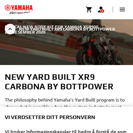
RADICAL NEW BODY KIT FOR YAMAHA XSR900.
|
NEW YARD BUILT XR9 CARBONA BY BOTTPOWER
20. DESEMBER 2020
NEW YARD BUILT XR9
CARBONA BY BOTTPOWER
The philosophy behind Yamaha’s Yard Built program is to
show what is possible when the custom industry’s most
VI VERDSETTER DITT PERSONVERN
creative minds are let loose on a standard production bike.
Vi bruker informasjonskapsler til bedre å forstå de som