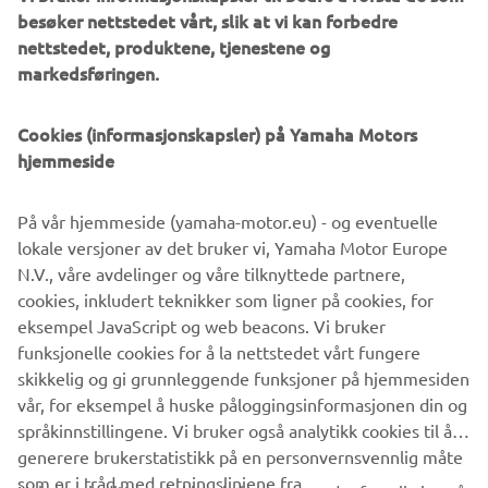
besøker nettstedet vårt, slik at vi kan forbedre
nettstedet, produktene, tjenestene og
markedsføringen.
In the last few years we’ve seen some incredible
twowheeledmasterpieces emerge from workshops all
XR9Carbona by Bottpower
over Europe, and the new
is
Cookies (informasjonskapsler) på Yamaha Motors
surely one of the most radical Yamaha Yard Builtspecials
hjemmeside
ever seen.
På vår hjemmeside (yamaha-motor.eu) - og eventuelle
lokale versjoner av det bruker vi, Yamaha Motor Europe
N.V., våre avdelinger og våre tilknyttede partnere,
SEE THE XR9CARBONA BY BOTTPOWER
cookies, inkludert teknikker som ligner på cookies, for
eksempel JavaScript og web beacons. Vi bruker
funksjonelle cookies for å la nettstedet vårt fungere
skikkelig og gi grunnleggende funksjoner på hjemmesiden
vår, for eksempel å huske påloggingsinformasjonen din og
.
språkinnstillingene. Vi bruker også analytikk cookies til å
generere brukerstatistikk på en personvernsvennlig måte
som er i tråd med retningslinjene fra
Hvis du gir ditt samtykke via knappen nedenfor, vil vi også