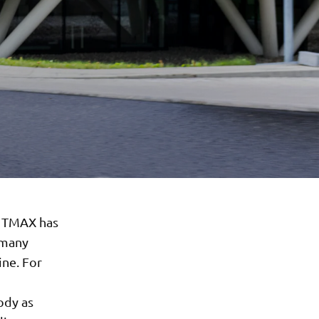
e TMAX has
 many
ine. For
ody as