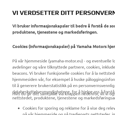
VI VERDSETTER DITT PERSONVER
Vi bruker informasjonskapsler til bedre å forstå de so
produktene, tjenestene og markedsføringen.
VIRKSOMHET
B2B
Cookies (informasjonskapsler) på Yamaha Motors hj
Om oss
eBike-system
På vår hjemmeside (yamaha-motor.eu) - og eventuelle lo
Nyheter
Myndigheter
avdelinger og våre tilknyttede partnere, cookies, inklud
Arrangementer
Golfbaner
beacons. Vi bruker funksjonelle cookies for å la nettste
hjemmesiden vår, for eksempel å huske påloggingsinforma
Yamaha Press
Redningstjeneste
til å generere brukerstatistikk på en personvernsvennlig
Brosjyrer
Kjøreskoler
databeskyttelsesmyndighetene, for å hjelpe oss å forst
Hvis du gir ditt samtykke via knappen nedenfor, vil vi o
nettstedet, produktene, tjenestene og markedsføringsa
Jobber hos Yamaha
Robotics
Bli en forhandler
Partnerskap
Cookies for sporing og reklame for å vise deg rel
på vår hjemmeside og på tredjeparts nettsteder, in