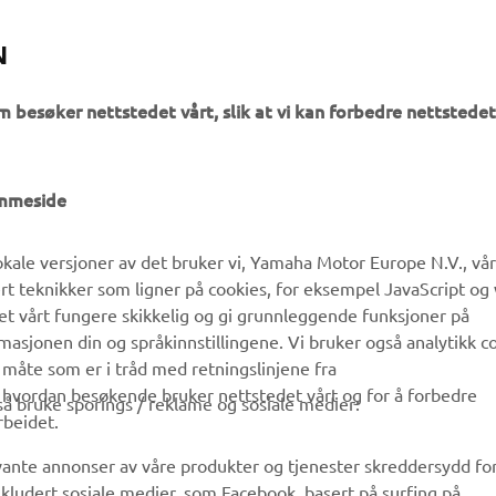
N
m besøker nettstedet vårt, slik at vi kan forbedre nettstedet
UTFORSK YAMAHA
FAQ & SUPPORT
emmeside
MyYamaha
Kundeservice
kale versjoner av det bruker vi, Yamaha Motor Europe N.V., vå
Yamaha Music
Reservedelskatalog
ert teknikker som ligner på cookies, for eksempel JavaScript og
Yamaha Racing
Finn en Yamaha-forhandler
det vårt fungere skikkelig og gi grunnleggende funksjoner på
sjonen din og språkinnstillingene. Vi bruker også analytikk c
Yamaha Motor Global
Håndtering av brukte
 måte som er i tråd med retningslinjene fra
batterier
Mobilapper
å hvordan besøkende bruker nettstedet vårt og for å forbedre
gså bruke sporings / reklame og sosiale medier:
rbeidet.
evante annonser av våre produkter og tjenester skreddersydd fo
kludert sosiale medier, som Facebook, basert på surfing på