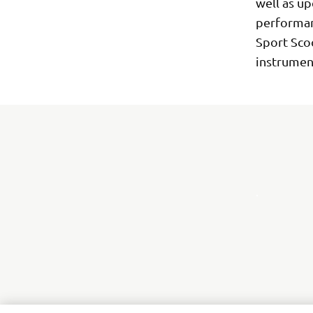
well as u
performan
Sport Sco
instrumen
.