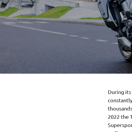
During it
constantl
thousands
2022 the 
Superspor