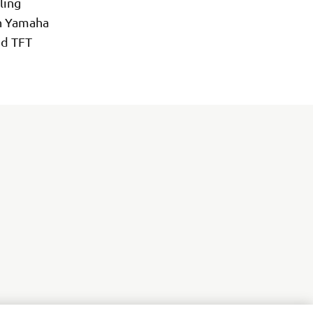
ling
on Yamaha
ed TFT