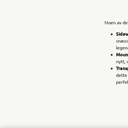
Noen av de
Sidew
snøsco
legen
Mount
nytt,
Trans
dette
perfek