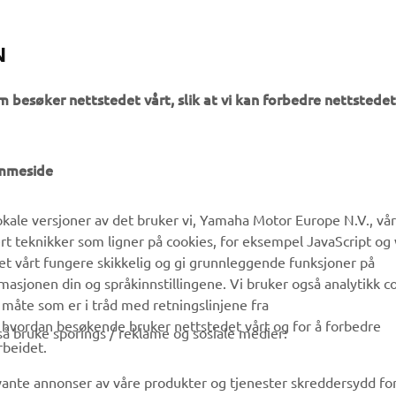
N
m besøker nettstedet vårt, slik at vi kan forbedre nettstedet
UTFORSK YAMAHA
FAQ & SUPPORT
emmeside
MyYamaha
Kundeservice
kale versjoner av det bruker vi, Yamaha Motor Europe N.V., vå
Yamaha Music
Reservedelskatalog
ert teknikker som ligner på cookies, for eksempel JavaScript og
Yamaha Racing
Finn en Yamaha-forhandler
det vårt fungere skikkelig og gi grunnleggende funksjoner på
sjonen din og språkinnstillingene. Vi bruker også analytikk c
Yamaha Motor Global
Håndtering av brukte
 måte som er i tråd med retningslinjene fra
batterier
Mobilapper
å hvordan besøkende bruker nettstedet vårt og for å forbedre
gså bruke sporings / reklame og sosiale medier:
rbeidet.
evante annonser av våre produkter og tjenester skreddersydd fo