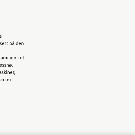
e
asert på den
amilien i et
løssnø.
askiner,
som er