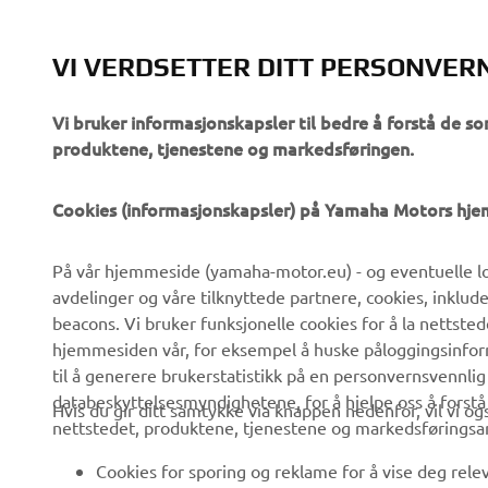
VI VERDSETTER DITT PERSONVER
Vi bruker informasjonskapsler til bedre å forstå de so
produktene, tjenestene og markedsføringen.
VIRKSOMHET
B2B
Cookies (informasjonskapsler) på Yamaha Motors hj
Om oss
eBike-system
På vår hjemmeside (yamaha-motor.eu) - og eventuelle lo
Nyheter
Myndigheter
avdelinger og våre tilknyttede partnere, cookies, inklud
Arrangementer
Golfbaner
beacons. Vi bruker funksjonelle cookies for å la nettste
hjemmesiden vår, for eksempel å huske påloggingsinforma
Yamaha Press
Redningstjeneste
til å generere brukerstatistikk på en personvernsvennlig
Brosjyrer
Kjøreskoler
databeskyttelsesmyndighetene, for å hjelpe oss å forst
Hvis du gir ditt samtykke via knappen nedenfor, vil vi o
nettstedet, produktene, tjenestene og markedsføringsa
Jobber hos Yamaha
Robotics
Bli en forhandler
Partnerskap
Cookies for sporing og reklame for å vise deg rel