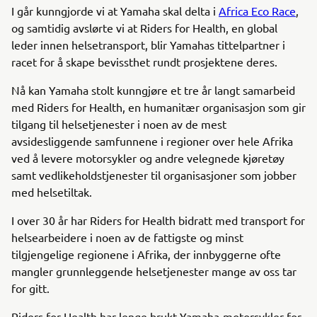
I går kunngjorde vi at Yamaha skal delta i
Africa Eco Race
,
og samtidig avslørte vi at Riders for Health, en global
leder innen helsetransport, blir Yamahas tittelpartner i
racet for å skape bevissthet rundt prosjektene deres.
Nå kan Yamaha stolt kunngjøre et tre år langt samarbeid
med Riders for Health, en humanitær organisasjon som gir
tilgang til helsetjenester i noen av de mest
avsidesliggende samfunnene i regioner over hele Afrika
ved å levere motorsykler og andre velegnede kjøretøy
samt vedlikeholdstjenester til organisasjoner som jobber
med helsetiltak.
I over 30 år har Riders for Health bidratt med transport for
helsearbeidere i noen av de fattigste og minst
tilgjengelige regionene i Afrika, der innbyggerne ofte
mangler grunnleggende helsetjenester mange av oss tar
for gitt.
Riders for Health har lenge brukt Yamaha-motorsykler for