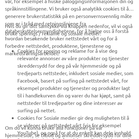
språkinnstillingene. Vi bruker også analytikk cookies til å
generere brukerstatistikk på en personvernsvennlig måte
som er i tråd med retningslinjene fra
Hvis du gir ditt samtykke via knappen nedenfor, vil vi også
VIRKSOMHET
databeskyttelsesmyndighetene, for å hjelpe oss å forstå
bruke sporings / reklame og sosiale medier:
hvordan besøkende bruker nettstedet vårt og for å
forbedre nettstedet, produktene, tjenestene og
B2B
Cookies for sporing og reklame for å vise deg
markedsføringsarbeidet.
relevante annonser av våre produkter og tjenester
UTFORSK YAMAHA
skreddersydd for deg på vår hjemmeside og på
tredjeparts nettsteder, inkludert sosiale medier, som
Facebook, basert på surfing på nettstedet vårt, for
FAQ & SUPPORT
eksempel produkter og tjenester og produkter lagt
til i handlekurven din og varer du har kjøpt, samt på
nettsteder til tredjeparter og dine interesser av
NYHETSBREV
surfing på nettet.
Vær den første til å lære om de siste tilbudene, spesielle
Cookies for Sosiale medier gir deg muligheten til å
arrangementer, nye utgivelser og mye mer
se videoer på nettstedet vårt (via for eksempel
Om du vil kunna bruke alla funksjoner på vår
YouTube), og også for at du enkelt kan dele innhold
hjemmeside, se tilbud og annonser skreddersydd for dine
fra nettstedet vårt på sosiale medier, for eksempel