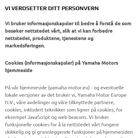
models the segment has proved to be a great success with
VI VERDSETTER DITT PERSONVERN
riders of all ages and experience who appreciate the
special way these machines blend authentic style and
Vi bruker informasjonskapsler til bedre å forstå de som
individual character with modern technology and sports
besøker nettstedet vårt, slik at vi kan forbedre
performance.
nettstedet, produktene, tjenestene og
markedsføringen.
Developed from the extremely successful XSR125 that
was launched in 2021, the XSR125 Legacy features the
same 125cc VVA engine and chassis architecture.
Cookies (informasjonskapsler) på Yamaha Motors
However, the XSR125 Legacy benefits from a number of
hjemmeside
stylistic changes that transform the character of the
motorcycle to give it a unique neo-retro look with a truly
På vår hjemmeside (yamaha-motor.eu) - og eventuelle
individual feel.
lokale versjoner av det bruker vi, Yamaha Motor Europe
N.V., våre avdelinger og våre tilknyttede partnere,
cookies, inkludert teknikker som ligner på cookies, for
eksempel JavaScript og web beacons. Vi bruker
DISCOVER THE XSR125 LEGACY
funksjonelle cookies for å la nettstedet vårt fungere
skikkelig og gi grunnleggende funksjoner på hjemmesiden
vår, for eksempel å huske påloggingsinformasjonen din og