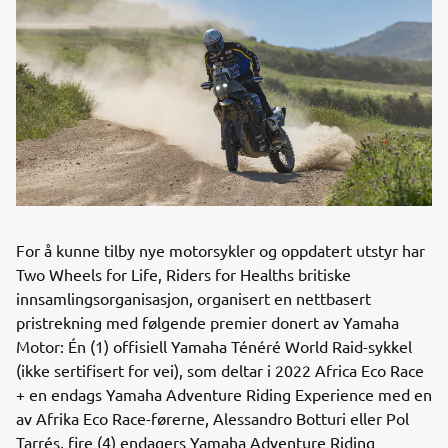
For å kunne tilby nye motorsykler og oppdatert utstyr har
Two Wheels for Life, Riders for Healths britiske
innsamlingsorganisasjon, organisert en nettbasert
pristrekning med følgende premier donert av Yamaha
Motor: Én (1) offisiell Yamaha Ténéré World Raid-sykkel
(ikke sertifisert for vei), som deltar i 2022 Africa Eco Race
+ en endags Yamaha Adventure Riding Experience med en
av Afrika Eco Race-førerne, Alessandro Botturi eller Pol
Tarrés, fire (4) endagers Yamaha Adventure Riding