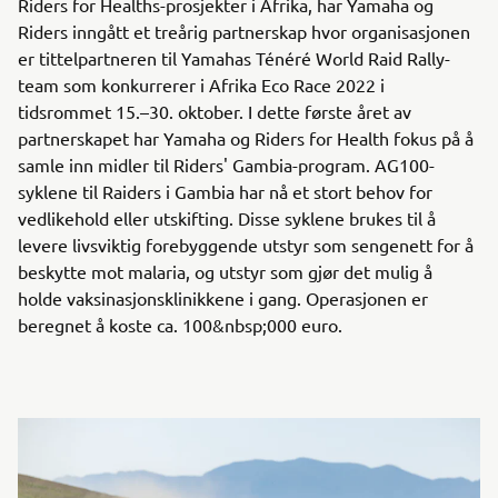
Riders for Healths-prosjekter i Afrika, har Yamaha og
Riders inngått et treårig partnerskap hvor organisasjonen
er tittelpartneren til Yamahas Ténéré World Raid Rally-
team som konkurrerer i Afrika Eco Race 2022 i
tidsrommet 15.–30. oktober. I dette første året av
partnerskapet har Yamaha og Riders for Health fokus på å
samle inn midler til Riders' Gambia-program. AG100-
syklene til Raiders i Gambia har nå et stort behov for
vedlikehold eller utskifting. Disse syklene brukes til å
levere livsviktig forebyggende utstyr som sengenett for å
beskytte mot malaria, og utstyr som gjør det mulig å
holde vaksinasjonsklinikkene i gang. Operasjonen er
beregnet å koste ca. 100&nbsp;000 euro.