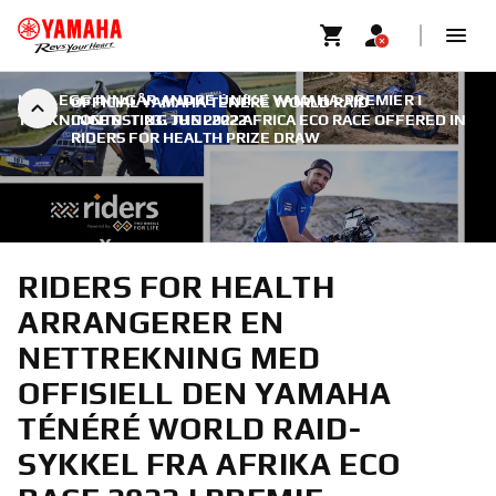
I TILLEGG INNGÅR ANDRE UNIKE YAMAHA-PREMIER I
OFFICIAL YAMAHA TÉNÉRÉ WORLD RAID
TREKNINGEN
CONTESTING THE 2022 AFRICA ECO RACE OFFERED IN
|
23. JUNI 2022
RIDERS FOR HEALTH PRIZE DRAW
RIDERS FOR HEALTH
ARRANGERER EN
NETTREKNING MED
OFFISIELL DEN YAMAHA
TÉNÉRÉ WORLD RAID-
SYKKEL FRA AFRIKA ECO