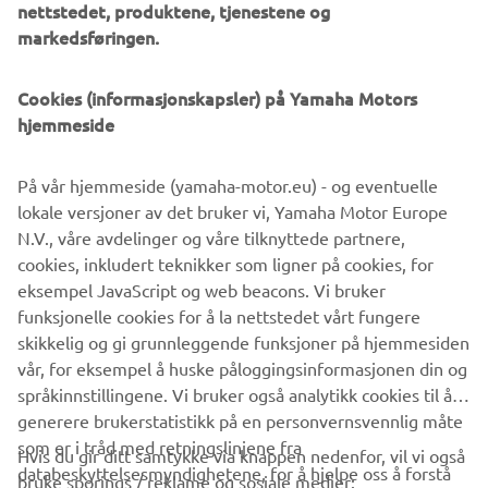
nettstedet, produktene, tjenestene og
markedsføringen.
Cookies (informasjonskapsler) på Yamaha Motors
hjemmeside
På vår hjemmeside (yamaha-motor.eu) - og eventuelle
lokale versjoner av det bruker vi, Yamaha Motor Europe
N.V., våre avdelinger og våre tilknyttede partnere,
cookies, inkludert teknikker som ligner på cookies, for
eksempel JavaScript og web beacons. Vi bruker
funksjonelle cookies for å la nettstedet vårt fungere
skikkelig og gi grunnleggende funksjoner på hjemmesiden
vår, for eksempel å huske påloggingsinformasjonen din og
språkinnstillingene. Vi bruker også analytikk cookies til å
generere brukerstatistikk på en personvernsvennlig måte
som er i tråd med retningslinjene fra
Hvis du gir ditt samtykke via knappen nedenfor, vil vi også
VIRKSOMHET
databeskyttelsesmyndighetene, for å hjelpe oss å forstå
bruke sporings / reklame og sosiale medier: