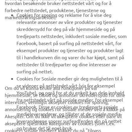
hvordan besøkende bruker nettstedet vårt og for å
forbedre nettstedet, produktene, tjenestene og
B2B
Cookies for sporing og reklame for å vise deg
markedsføringsarbeidet.
relevante annonser av våre produkter og tjenester
UTFORSK YAMAHA
skreddersydd for deg på vår hjemmeside og på
tredjeparts nettsteder, inkludert sosiale medier, som
Facebook, basert på surfing på nettstedet vårt, for
FAQ & SUPPORT
eksempel produkter og tjenester og produkter lagt
til i handlekurven din og varer du har kjøpt, samt på
nettsteder til tredjeparter og dine interesser av
NYHETSBREV
surfing på nettet.
Vær den første til å lære om de siste tilbudene, spesielle
Cookies for Sosiale medier gir deg muligheten til å
arrangementer, nye utgivelser og mye mer
se videoer på nettstedet vårt (via for eksempel
Om du vil kunna bruke alla funksjoner på vår
YouTube), og også for at du enkelt kan dele innhold
hjemmeside, se tilbud og annonser skreddersydd for dine
fra nettstedet vårt på sosiale medier, for eksempel
interesser, vennligst aksepter cookies for sporing,
Facebook. Disse er cookies av tredjeparts sosiale
annonsering og cookies for sosiale medier ved å klikke på
ABONNER
medieleverandører, og tillater at de sosiale media-
Akespter. Om du ikke vil akesptere cookies eller bare vil
leverandørene sporer surfeadferden din på nettet
akseptere spesifikke kategorier av cookies (som t.ex.
og bruker det til eget bruk.
Les vår personvernerklæring for å lære hvordan vi behandler dine
cookies i sosiale medier), klikker du på "tilpass