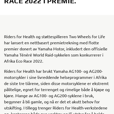
RACE 2022 I PREMIE.
Riders for Health og støttespilleren Two Wheels for Life
har lansert en nettbasert premietrekning med flotte
premier donert av Yamaha Motor, inkludert den offisielle
Yamaha Ténéré World Raid-sykkelen som konkurrerer i
Afrika Eco Race 2022.
Riders for Health har brukt Yamaha AG100- og AG200-
motorsykler i sine livreddende helseprogrammer i Afrika
de siste tre tiårene, siden disse motorsyklene er ekstremt
pålitelige, egnet for terrenget og rimelige både å kjøpe og
kjøre. Mange av AG100- og AG200-syklene i bruk,
begynner å bli gamle, og nå er det et akutt behov for
utskifting. I tillegg trenger Riders for Health-verkstedene
og -kontorene både nye verktøy og IT-utstyr for å holde