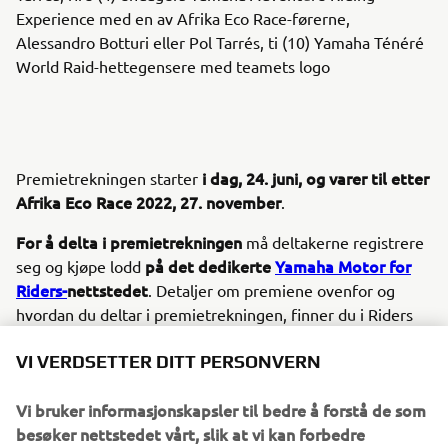
Experience med en av Afrika Eco Race-førerne,
Alessandro Botturi eller Pol Tarrés, ti (10) Yamaha Ténéré
World Raid-hettegensere med teamets logo
i dag, 24. juni, og varer til etter
Premietrekningen starter
Afrika Eco Race 2022, 27. november
.
For å delta i premietrekningen
må deltakerne registrere
på det
dedikerte
Yamaha Motor for
seg og kjøpe lodd
Riders-
nettstedet
. Detaljer om premiene ovenfor og
hvordan du deltar i premietrekningen, finner du i Riders
for Healths vilkår og betingelser på nettstedet.
VI VERDSETTER DITT PERSONVERN
Hver euro som samles inn, bidrar til å redde liv i Afrika
,
og jo flere lodd deltakerne kjøper øker sjansene for å
Vi bruker informasjonskapsler til bedre å forstå de som
vinne en av disse fantastiske premiene.
besøker nettstedet vårt, slik at vi kan forbedre