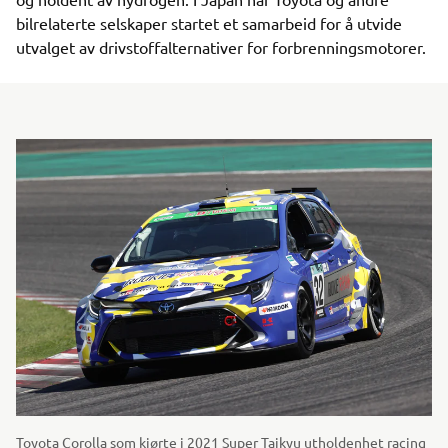
bilrelaterte selskaper startet et samarbeid for å utvide
utvalget av drivstoffalternativer for forbrenningsmotorer.
Toyota Corolla som kjørte i 2021 Super Taikyu utholdenhet racing