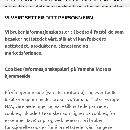
prøvekjørte prototypen var skeptiske i starten, men etter
prøveturen gikk de ut av bilen med et stort smil i ansiktet.
VI VERDSETTER DITT PERSONVERN
Etter hvert som jeg jobbet med motoren begynte jeg å
forstå at det er et enormt potensial i egenskapene som er
Vi bruker informasjonskapsler til bedre å forstå de som
unike for hydrogenmotorer. Den bør ikke bare behandles
besøker nettstedet vårt, slik at vi kan forbedre
som en erstatning for bensin. En annen ting som Yamada
nettstedet, produktene, tjenestene og
og teamet hans har verdsatt i utviklingsprosessen
markedsføringen.
er&nbsp;Kanno Seino, som betyr sensuell eller spennende
ytelse. Et eksempel er den harmoniske høyfrekvente
Cookies (informasjonskapsler) på Yamaha Motors
eksoslyden som produseres av motorens 8-til-1-
hjemmeside
eksosmanifold. – Dette er ting vi ingeniører elsker å
utforske, og personlig ønsker jeg ikke bare å forfølge
ytelse, men også en ny sjarm ved forbrenningsmotoren
På vår hjemmeside (yamaha-motor.eu) - og eventuelle
som verden ennå ikke har sett, erklærer Yamada. Både
lokale versjoner av det bruker vi, Yamaha Motor Europe
han og medingeniørene hans har stor tro på potensialet til
N.V., våre avdelinger og våre tilknyttede partnere,
en helt hydrogendrevet motor. Og etter hvert som
cookies, inkludert teknikker som ligner på cookies, for
nettverket av partnere vokser, føler Yamada at de har
eksempel JavaScript og web beacons. Vi bruker
nøkkelen til å låse opp dette potensialet. &nbsp;
funksjonelle cookies for å la nettstedet vårt fungere