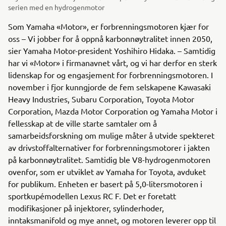
serien med en hydrogenmotor
Som Yamaha «Motor», er forbrenningsmotoren kjær for
oss – Vi jobber for å oppnå karbonnøytralitet innen 2050,
sier Yamaha Motor-president Yoshihiro Hidaka. – Samtidig
har vi «Motor» i firmanavnet vårt, og vi har derfor en sterk
lidenskap for og engasjement for forbrenningsmotoren. I
november i fjor kunngjorde de fem selskapene Kawasaki
Heavy Industries, Subaru Corporation, Toyota Motor
Corporation, Mazda Motor Corporation og Yamaha Motor i
fellesskap at de ville starte samtaler om å
samarbeidsforskning om mulige måter å utvide spekteret
av drivstoffalternativer for forbrenningsmotorer i jakten
på karbonnøytralitet. Samtidig ble V8-hydrogenmotoren
ovenfor, som er utviklet av Yamaha for Toyota, avduket
for publikum. Enheten er basert på 5,0-litersmotoren i
sportkupémodellen Lexus RC F. Det er foretatt
modifikasjoner på injektorer, sylinderhoder,
inntaksmanifold og mye annet, og motoren leverer opp til