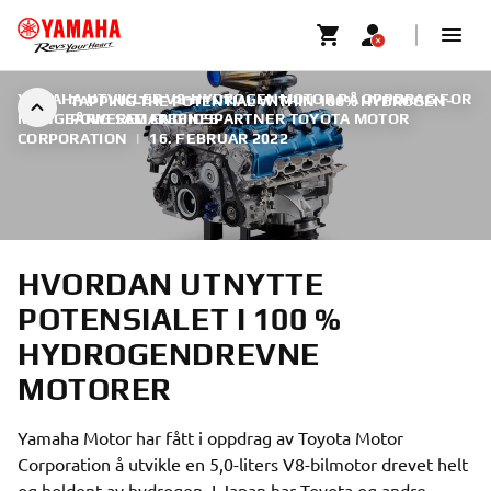
YAMAHA UTVIKLER V8-HYDROGENMOTOR PÅ OPPDRAG FOR
TAPPING THE POTENTIAL WITHIN 100% HYDROGEN-
MANGEÅRIG SAMARBEIDSPARTNER TOYOTA MOTOR
POWERED ENGINES
CORPORATION
|
16. FEBRUAR 2022
HVORDAN UTNYTTE
POTENSIALET I 100 %
HYDROGENDREVNE
MOTORER
Yamaha Motor har fått i oppdrag av Toyota Motor
Corporation å utvikle en 5,0-liters V8-bilmotor drevet helt
og holdent av hydrogen. I Japan har Toyota og andre