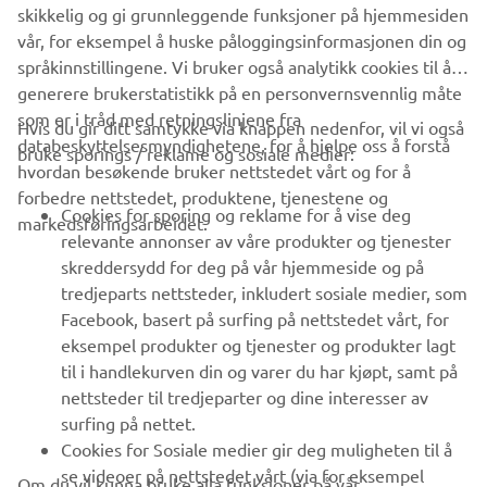
skikkelig og gi grunnleggende funksjoner på hjemmesiden
vår, for eksempel å huske påloggingsinformasjonen din og
språkinnstillingene. Vi bruker også analytikk cookies til å
generere brukerstatistikk på en personvernsvennlig måte
som er i tråd med retningslinjene fra
Hvis du gir ditt samtykke via knappen nedenfor, vil vi også
VIRKSOMHET
databeskyttelsesmyndighetene, for å hjelpe oss å forstå
bruke sporings / reklame og sosiale medier:
hvordan besøkende bruker nettstedet vårt og for å
forbedre nettstedet, produktene, tjenestene og
B2B
Cookies for sporing og reklame for å vise deg
markedsføringsarbeidet.
relevante annonser av våre produkter og tjenester
UTFORSK YAMAHA
skreddersydd for deg på vår hjemmeside og på
tredjeparts nettsteder, inkludert sosiale medier, som
Facebook, basert på surfing på nettstedet vårt, for
FAQ & SUPPORT
eksempel produkter og tjenester og produkter lagt
til i handlekurven din og varer du har kjøpt, samt på
nettsteder til tredjeparter og dine interesser av
NYHETSBREV
surfing på nettet.
Vær den første til å lære om de siste tilbudene, spesielle
Cookies for Sosiale medier gir deg muligheten til å
arrangementer, nye utgivelser og mye mer
se videoer på nettstedet vårt (via for eksempel
Om du vil kunna bruke alla funksjoner på vår