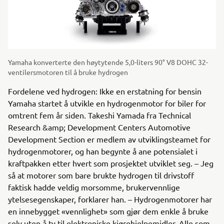
Yamaha konverterte den høytytende 5,0-liters 90° V8 DOHC 32-
ventilersmotoren til å bruke hydrogen
Fordelene ved hydrogen: Ikke en erstatning for bensin
Yamaha startet å utvikle en hydrogenmotor for biler for
omtrent fem år siden. Takeshi Yamada fra Technical
Research &amp; Development Centers Automotive
Development Section er medlem av utviklingsteamet for
hydrogenmotorer, og han begynte å ane potensialet i
kraftpakken etter hvert som prosjektet utviklet seg. – Jeg
så at motorer som bare brukte hydrogen til drivstoff
faktisk hadde veldig morsomme, brukervennlige
ytelsesegenskaper, forklarer han. – Hydrogenmotorer har
en innebygget «vennlighet» som gjør dem enkle å bruke
selv uten å ty til elektroniske kjørehjelpemidler. Alle som