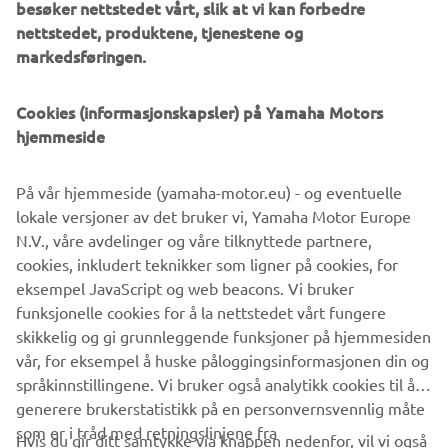
besøker nettstedet vårt, slik at vi kan forbedre
Stylish, functional and elegant, Yamaha’s exquisite new
nettstedet, produktene, tjenestene og
REVS Collection introduces a new-look contemporary
markedsføringen.
fashion for active lifestyles. Debuting at the EICMA show
and with limited stock in the Yamaha shop during EICMA,
you can get exclusive first access to the new range of
Cookies (informasjonskapsler) på Yamaha Motors
casual apparel that captures the spirit of Yamaha’s past,
hjemmeside
present and future. The full collection range, including
Sport Heritage, Hyper Naked, Sport Scooter and others
På vår hjemmeside (yamaha-motor.eu) - og eventuelle
will arrive at the official Yamaha dealer and online at the
lokale versjoner av det bruker vi, Yamaha Motor Europe
end of November.
N.V., våre avdelinger og våre tilknyttede partnere,
cookies, inkludert teknikker som ligner på cookies, for
eksempel JavaScript og web beacons. Vi bruker
funksjonelle cookies for å la nettstedet vårt fungere
skikkelig og gi grunnleggende funksjoner på hjemmesiden
1
/
1
vår, for eksempel å huske påloggingsinformasjonen din og
språkinnstillingene. Vi bruker også analytikk cookies til å
generere brukerstatistikk på en personvernsvennlig måte
som er i tråd med retningslinjene fra
Hvis du gir ditt samtykke via knappen nedenfor, vil vi også