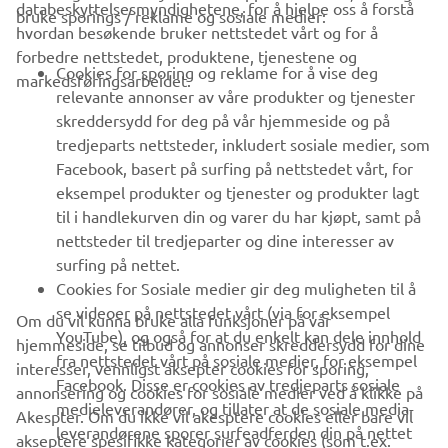
VIRKSOMHET
databeskyttelsesmyndighetene, for å hjelpe oss å forstå
bruke sporings / reklame og sosiale medier:
hvordan besøkende bruker nettstedet vårt og for å
forbedre nettstedet, produktene, tjenestene og
B2B
Cookies for sporing og reklame for å vise deg
markedsføringsarbeidet.
relevante annonser av våre produkter og tjenester
UTFORSK YAMAHA
skreddersydd for deg på vår hjemmeside og på
tredjeparts nettsteder, inkludert sosiale medier, som
Facebook, basert på surfing på nettstedet vårt, for
FAQ & SUPPORT
eksempel produkter og tjenester og produkter lagt
til i handlekurven din og varer du har kjøpt, samt på
nettsteder til tredjeparter og dine interesser av
NYHETSBREV
surfing på nettet.
Vær den første til å lære om de siste tilbudene, spesielle
Cookies for Sosiale medier gir deg muligheten til å
arrangementer, nye utgivelser og mye mer
se videoer på nettstedet vårt (via for eksempel
Om du vil kunna bruke alla funksjoner på vår
YouTube), og også for at du enkelt kan dele innhold
hjemmeside, se tilbud og annonser skreddersydd for dine
fra nettstedet vårt på sosiale medier, for eksempel
interesser, vennligst aksepter cookies for sporing,
Facebook. Disse er cookies av tredjeparts sosiale
annonsering og cookies for sosiale medier ved å klikke på
ABONNER
medieleverandører, og tillater at de sosiale media-
Akespter. Om du ikke vil akesptere cookies eller bare vil
leverandørene sporer surfeadferden din på nettet
akseptere spesifikke kategorier av cookies (som t.ex.