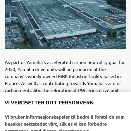
As part of Yamaha’s accelerated carbon neutrality goal for
2050, Yamaha drive units will be produced at the
company’s wholly-owned MBK Industrie facility based in
France. As well as contributing towards Yamaha’s aim of
carbon neutrality, the relocation of PWseries drive unit
production from Japan to Western Europe, reduces the
VI VERDSETTER DITT PERSONVERN
need for expensive and recently unreliable logistics
operations and offers many additional benefits to bicycle
Vi bruker informasjonskapsler til bedre å forstå de som
manufacturers: lead times substantially reduced,
besøker nettstedet vårt, slik at vi kan forbedre
enhanced flexibility in deliveries, external supply chain
nettstedet, produktene, tjenestene og