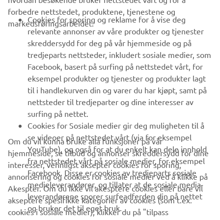
forbedre nettstedet, produktene, tjenestene og
B2B
Cookies for sporing og reklame for å vise deg
markedsføringsarbeidet.
relevante annonser av våre produkter og tjenester
UTFORSK YAMAHA
skreddersydd for deg på vår hjemmeside og på
tredjeparts nettsteder, inkludert sosiale medier, som
Facebook, basert på surfing på nettstedet vårt, for
FAQ & SUPPORT
eksempel produkter og tjenester og produkter lagt
til i handlekurven din og varer du har kjøpt, samt på
nettsteder til tredjeparter og dine interesser av
NYHETSBREV
surfing på nettet.
Vær den første til å lære om de siste tilbudene, spesielle
Cookies for Sosiale medier gir deg muligheten til å
arrangementer, nye utgivelser og mye mer
se videoer på nettstedet vårt (via for eksempel
Om du vil kunna bruke alla funksjoner på vår
YouTube), og også for at du enkelt kan dele innhold
hjemmeside, se tilbud og annonser skreddersydd for dine
fra nettstedet vårt på sosiale medier, for eksempel
interesser, vennligst aksepter cookies for sporing,
Facebook. Disse er cookies av tredjeparts sosiale
annonsering og cookies for sosiale medier ved å klikke på
ABONNER
medieleverandører, og tillater at de sosiale media-
Akespter. Om du ikke vil akesptere cookies eller bare vil
leverandørene sporer surfeadferden din på nettet
akseptere spesifikke kategorier av cookies (som t.ex.
og bruker det til eget bruk.
Les vår personvernerklæring for å lære hvordan vi behandler dine
cookies i sosiale medier), klikker du på "tilpass
personopplysninger:
Retningslinjer for Personvern