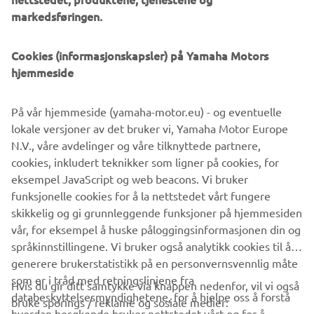
shocks – such as port congestion – eliminated, optimized
markedsføringen.
packing for inland EU logistics and waste reduction. MBK
Industrie’s St Quentin factory currently manufactures over
80,000 Yamaha motorcycles, scooters and recreational
Cookies (informasjonskapsler) på Yamaha Motors
vehicles each year. With ISO 14001, for environment
hjemmeside
protection, and ISO 9001, for quality enhancement,
certifications – MBK Industrie is ready to offer the highest
På vår hjemmeside (yamaha-motor.eu) - og eventuelle
levels of service to our EU customers.
lokale versjoner av det bruker vi, Yamaha Motor Europe
N.V., våre avdelinger og våre tilknyttede partnere,
cookies, inkludert teknikker som ligner på cookies, for
eksempel JavaScript og web beacons. Vi bruker
DISCOVER THE NEW PWSERIES S2 AND DISPLAY B
funksjonelle cookies for å la nettstedet vårt fungere
skikkelig og gi grunnleggende funksjoner på hjemmesiden
vår, for eksempel å huske påloggingsinformasjonen din og
språkinnstillingene. Vi bruker også analytikk cookies til å
generere brukerstatistikk på en personvernsvennlig måte
som er i tråd med retningslinjene fra
Hvis du gir ditt samtykke via knappen nedenfor, vil vi også
VIRKSOMHET
databeskyttelsesmyndighetene, for å hjelpe oss å forstå
bruke sporings / reklame og sosiale medier:
hvordan besøkende bruker nettstedet vårt og for å