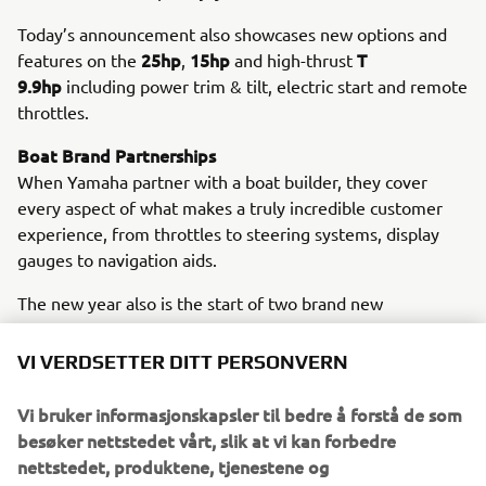
Today’s announcement also showcases new options and
25hp
15hp
T
features on the
,
and high-thrust
9.9hp
including power trim & tilt, electric start and remote
throttles.
Boat Brand Partnerships
When Yamaha partner with a boat builder, they cover
every aspect of what makes a truly incredible customer
experience, from throttles to steering systems, display
gauges to navigation aids.
The new year also is the start of two brand new
Lomac
partnerships with the well-known
Nautica
Zodiac Nautic
and
RIB brands.
VI VERDSETTER DITT PERSONVERN
Yamaha Motor Europe has signed special agreements with
Vi bruker informasjonskapsler til bedre å forstå de som
Lomac Nautica and Zodiac Nautic, further cementing its
besøker nettstedet vårt, slik at vi kan forbedre
position as the brand of choice for outboard
nettstedet, produktene, tjenestene og
engines in the RIB market. The 3-year Original Equipment