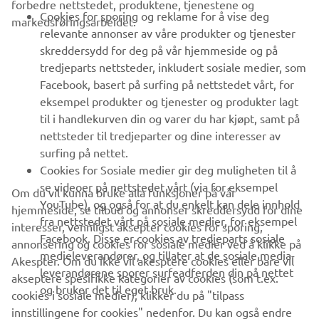
forbedre nettstedet, produktene, tjenestene og
VIRKSOMHET
Cookies for sporing og reklame for å vise deg
markedsføringsarbeidet.
relevante annonser av våre produkter og tjenester
skreddersydd for deg på vår hjemmeside og på
B2B
tredjeparts nettsteder, inkludert sosiale medier, som
Facebook, basert på surfing på nettstedet vårt, for
UTFORSK YAMAHA
eksempel produkter og tjenester og produkter lagt
til i handlekurven din og varer du har kjøpt, samt på
FAQ & SUPPORT
nettsteder til tredjeparter og dine interesser av
surfing på nettet.
Cookies for Sosiale medier gir deg muligheten til å
NYHETSBREV
se videoer på nettstedet vårt (via for eksempel
Om du vil kunna bruke alla funksjoner på vår
YouTube), og også for at du enkelt kan dele innhold
hjemmeside, se tilbud og annonser skreddersydd for dine
Vær den første til å lære om de siste tilbudene, spesielle
fra nettstedet vårt på sosiale medier, for eksempel
interesser, vennligst aksepter cookies for sporing,
arrangementer, nye utgivelser og mye mer
Facebook. Disse er cookies av tredjeparts sosiale
annonsering og cookies for sosiale medier ved å klikke på
medieleverandører, og tillater at de sosiale media-
Akespter. Om du ikke vil akesptere cookies eller bare vil
leverandørene sporer surfeadferden din på nettet
akseptere spesifikke kategorier av cookies (som t.ex.
og bruker det til eget bruk.
cookies i sosiale medier), klikker du på "tilpass
ABONNER
innstillingene for cookies" nedenfor. Du kan også endre