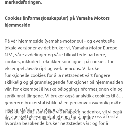
markedsføringen.
Manufacturer (OEM) agreement for rigging installation,
allows the boat builders to take advantage of a variety of
Cookies (informasjonskapsler) på Yamaha Motors
modern rigging items from Yamaha.
hjemmeside
På vår hjemmeside (yamaha-motor.eu) - og eventuelle
lokale versjoner av det bruker vi, Yamaha Motor Europe
N.V., våre avdelinger og våre tilknyttede partnere,
cookies, inkludert teknikker som ligner på cookies, for
DISCOVER MORE
eksempel JavaScript og web beacons. Vi bruker
funksjonelle cookies for å la nettstedet vårt fungere
skikkelig og gi grunnleggende funksjoner på hjemmesiden
vår, for eksempel å huske påloggingsinformasjonen din og
.
språkinnstillingene. Vi bruker også analytikk cookies til å
generere brukerstatistikk på en personvernsvennlig måte
som er i tråd med retningslinjene fra
Hvis du gir ditt samtykke via knappen nedenfor, vil vi også
databeskyttelsesmyndighetene, for å hjelpe oss å forstå
bruke sporings / reklame og sosiale medier:
hvordan besøkende bruker nettstedet vårt og for å