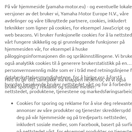
På vår hjemmeside (yamaha-motor.eu) - og eventuelle lokale
versjoner av det bruker vi, Yamaha Motor Europe N.V., våre
VIRKSOMHET
avdelinger og våre tilknyttede partnere, cookies, inkludert
teknikker som ligner på cookies, for eksempel JavaScript og
web beacons. Vi bruker funksjonelle cookies for å la nettste
B2B
vårt fungere skikkelig og gi grunnleggende funksjoner på
hjemmesiden vår, for eksempel å huske
UTFORSK YAMAHA
påloggingsinformasjonen din og språkinnstillingene. Vi bruk
også analytikk cookies til å generere brukerstatistikk på en
FAQ & SUPPORT
personvernsvennlig måte som er i tråd med retningslinjene f
databeskyttelsesmyndighetene, for å hjelpe oss å forstå
Hvis du gir ditt samtykke via knappen nedenfor, vil vi også
hvordan besøkende bruker nettstedet vårt og for å forbedre
bruke sporings / reklame og sosiale medier:
NYHETSBREV
nettstedet, produktene, tjenestene og markedsføringsarbeid
Vær den første til å lære om de siste tilbudene, spesielle
Cookies for sporing og reklame for å vise deg relevant
arrangementer, nye utgivelser og mye mer
annonser av våre produkter og tjenester skreddersydd 
deg på vår hjemmeside og på tredjeparts nettsteder,
inkludert sosiale medier, som Facebook, basert på surf
på nettstedet vårt, for eksempel produkter og tjeneste