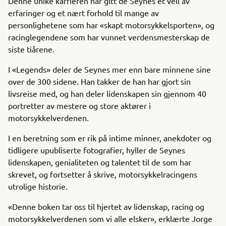
Denne unike karrieren har gitt de Seynes et vell av
erfaringer og et nært forhold til mange av
personlighetene som har «skapt motorsykkelsporten», og
racinglegendene som har vunnet verdensmesterskap de
siste tiårene.
I «Legends» deler de Seynes mer enn bare minnene sine
over de 300 sidene. Han takker de han har gjort sin
livsreise med, og han deler lidenskapen sin gjennom 40
portretter av mestere og store aktører i
motorsykkelverdenen.
I en beretning som er rik på intime minner, anekdoter og
tidligere upubliserte fotografier, hyller de Seynes
lidenskapen, genialiteten og talentet til de som har
skrevet, og fortsetter å skrive, motorsykkelracingens
utrolige historie.
«Denne boken tar oss til hjertet av lidenskap, racing og
motorsykkelverdenen som vi alle elsker», erklærte Jorge