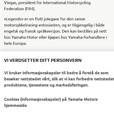
Viegas, president for International Motorcycling
Federation (FIM).
«Legends» er en flott julegave for den sanne
motorsykkelracing-entusiasten, og er tilgjengelig i både
engelsk og fransk språkversjon. Den kan bestilles på nett
hos Yamaha Motor eller kjøpes hos Yamaha-forhandlere i
hele Europa.
Inntektene fra salget av «Legends» vil bli donert til
Endowment Fund for Motorcycling Sport Heritage
, en
VI VERDSETTER DITT PERSONVERN
organisasjon dedikert til å ivareta arven fra
motorsykkelracingen.
Vi bruker informasjonskapsler til bedre å forstå de som
besøker nettstedet vårt, slik at vi kan forbedre nettstedet
produktene, tjenestene og markedsføringen.
BESTILL NÅ
Cookies (informasjonskapsler) på Yamaha Motors
hjemmeside