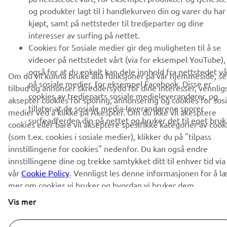
ABONNER
og produkter lagt til i handlekurven din og varer du har
kjøpt, samt på nettsteder til tredjeparter og dine
interesser av surfing på nettet.
Les vår personvernerklæring for å lære hvordan vi behandler dine
personopplysninger:
Cookies for Sosiale medier gir deg muligheten til å se
Retningslinjer for Personvern
videoer på nettstedet vårt (via for eksempel YouTube),
også for at du enkelt kan dele innhold fra nettstedet vå
Norway (Norwegian)
Om du vil kunna bruke alla funksjoner på vår hjemmeside, se
på sosiale medier, for eksempel Facebook. Disse er
tilbud og annonser skreddersydd for dine interesser, vennlig
cookies av tredjeparts sosiale medieleverandører, og
aksepter cookies for sporing, annonsering og cookies for sosi
tillater at de sosiale media-leverandørene sporer
medier ved å klikke på Akespter. Om du ikke vil akesptere
surfeadferden din på nettet og bruker det til eget bruk
cookies eller bare vil akseptere spesifikke kategorier av cook
(som t.ex. cookies i sosiale medier), klikker du på "tilpass
© Copyright - 2026 Yamaha Motor Europe N.V. - Alle rettigheter
innstillingene for cookies" nedenfor. Du kan også endre
forbeholdt
innstillingene dine og trekke samtykket ditt til enhver tid via
vår
Cookie Policy
. Vennligst les denne informasjonen for å l
Personvernerklæring
Cookies
Vilkår og betingelser
mer om cookies vi bruker og hvordan vi bruker dem.
Vis mer