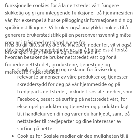
funksjonelle cookies for å la nettstedet vårt fungere
skikkelig og gi grunnleggende funksjoner på hjemmesiden
vår, for eksempel å huske påloggingsinformasjonen din og
språkinnstillingene. Vi bruker også analytikk cookies til å
generere brukerstatistikk på en personvernsvennlig måte
som er i tråd med retningslinjene fra
Hvis du gir ditt samtykke via knappen nedenfor, vil vi også
VIRKSOMHET
databeskyttelsesmyndighetene, for å hjelpe oss å forstå
bruke sporings / reklame og sosiale medier:
hvordan besøkende bruker nettstedet vårt og for å
forbedre nettstedet, produktene, tjenestene og
B2B
Cookies for sporing og reklame for å vise deg
markedsføringsarbeidet.
relevante annonser av våre produkter og tjenester
UTFORSK YAMAHA
skreddersydd for deg på vår hjemmeside og på
tredjeparts nettsteder, inkludert sosiale medier, som
Facebook, basert på surfing på nettstedet vårt, for
FAQ & SUPPORT
eksempel produkter og tjenester og produkter lagt
til i handlekurven din og varer du har kjøpt, samt på
nettsteder til tredjeparter og dine interesser av
NYHETSBREV
surfing på nettet.
Vær den første til å lære om de siste tilbudene, spesielle
Cookies for Sosiale medier gir deg muligheten til å