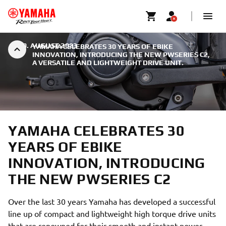
|
30. AUGUST 2023
YAMAHA CELEBRATES 30 YEARS OF EBIKE
INNOVATION, INTRODUCING THE NEW PWSERIES C2,
A VERSATILE AND LIGHTWEIGHT DRIVE UNIT.
YAMAHA CELEBRATES 30
YEARS OF EBIKE
INNOVATION, INTRODUCING
THE NEW PWSERIES C2
Over the last 30 years Yamaha has developed a successful
line up of compact and lightweight high torque drive units
that are renowned for their smooth and instant power