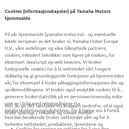
Cookies (informasjonskapsler) på Yamaha Motors
hjemmeside
På vår hjemmeside (yamaha-motor.eu) - og eventuelle
lokale versjoner av det bruker vi, Yamaha Motor Europe
N.V., våre avdelinger og våre tilknyttede partnere,
cookies, inkludert teknikker som ligner på cookies, for
eksempel JavaScript og web beacons. Vi bruker
funksjonelle cookies for å la nettstedet vårt fungere
skikkelig og gi grunnleggende funksjoner på hjemmesiden
vår, for eksempel å huske påloggingsinformasjonen din og
språkinnstillingene. Vi bruker også analytikk cookies til å
generere brukerstatistikk på en personvernsvennlig måte
som er i tråd med retningslinjene fra
Hvis du gir ditt samtykke via knappen nedenfor, vil vi også
VIRKSOMHET
databeskyttelsesmyndighetene, for å hjelpe oss å forstå
bruke sporings / reklame og sosiale medier:
hvordan besøkende bruker nettstedet vårt og for å
forbedre nettstedet, produktene, tjenestene og
B2B
Cookies for sporing og reklame for å vise deg