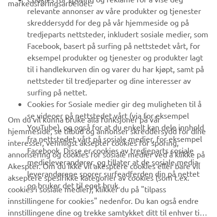
markedsføringsarbeidet.
relevante annonser av våre produkter og tjenester
UTFORSK YAMAHA
skreddersydd for deg på vår hjemmeside og på
tredjeparts nettsteder, inkludert sosiale medier, som
Facebook, basert på surfing på nettstedet vårt, for
FAQ & SUPPORT
eksempel produkter og tjenester og produkter lagt
til i handlekurven din og varer du har kjøpt, samt på
nettsteder til tredjeparter og dine interesser av
NYHETSBREV
surfing på nettet.
Vær den første til å lære om de siste tilbudene, spesielle
Cookies for Sosiale medier gir deg muligheten til å
arrangementer, nye utgivelser og mye mer
se videoer på nettstedet vårt (via for eksempel
Om du vil kunna bruke alla funksjoner på vår
YouTube), og også for at du enkelt kan dele innhold
hjemmeside, se tilbud og annonser skreddersydd for dine
fra nettstedet vårt på sosiale medier, for eksempel
interesser, vennligst aksepter cookies for sporing,
Facebook. Disse er cookies av tredjeparts sosiale
annonsering og cookies for sosiale medier ved å klikke på
ABONNER
medieleverandører, og tillater at de sosiale media-
Akespter. Om du ikke vil akesptere cookies eller bare vil
leverandørene sporer surfeadferden din på nettet
akseptere spesifikke kategorier av cookies (som t.ex.
og bruker det til eget bruk.
Les vår personvernerklæring for å lære hvordan vi behandler dine
cookies i sosiale medier), klikker du på "tilpass
personopplysninger:
Retningslinjer for Personvern
innstillingene for cookies" nedenfor. Du kan også endre
innstillingene dine og trekke samtykket ditt til enhver tid