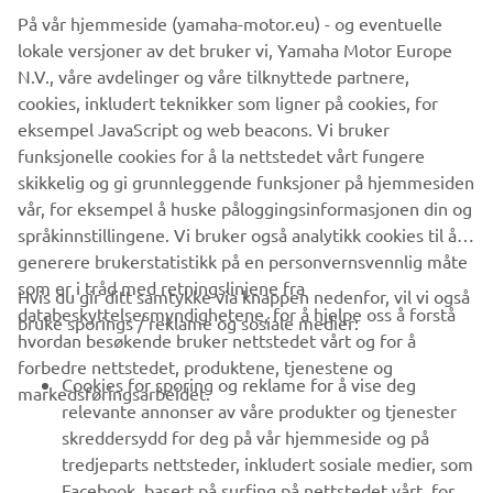
henger sammen, kan du finne det enda mer interessant,
På vår hjemmeside (yamaha-motor.eu) - og eventuelle
sier Nakamura. «Jeg vet ikke slutten ennå. Som seer vil
lokale versjoner av det bruker vi, Yamaha Motor Europe
jeg virkelig fordype meg i verdenen og historien når jeg
N.V., våre avdelinger og våre tilknyttede partnere,
ser den.»
cookies, inkludert teknikker som ligner på cookies, for
eksempel JavaScript og web beacons. Vi bruker
LES MER OM PROSJEKTET
funksjonelle cookies for å la nettstedet vårt fungere
skikkelig og gi grunnleggende funksjoner på hjemmesiden
vår, for eksempel å huske påloggingsinformasjonen din og
språkinnstillingene. Vi bruker også analytikk cookies til å
generere brukerstatistikk på en personvernsvennlig måte
som er i tråd med retningslinjene fra
Hvis du gir ditt samtykke via knappen nedenfor, vil vi også
VIRKSOMHET
databeskyttelsesmyndighetene, for å hjelpe oss å forstå
bruke sporings / reklame og sosiale medier:
hvordan besøkende bruker nettstedet vårt og for å
forbedre nettstedet, produktene, tjenestene og
B2B
Cookies for sporing og reklame for å vise deg
markedsføringsarbeidet.
relevante annonser av våre produkter og tjenester
UTFORSK YAMAHA
skreddersydd for deg på vår hjemmeside og på
tredjeparts nettsteder, inkludert sosiale medier, som
Facebook, basert på surfing på nettstedet vårt, for