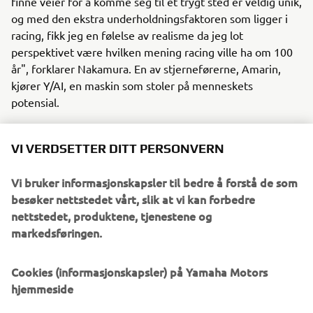
finne veier for å komme seg til et trygt sted er veldig unik,
og med den ekstra underholdningsfaktoren som ligger i
racing, fikk jeg en følelse av realisme da jeg lot
perspektivet være hvilken mening racing ville ha om 100
år", forklarer Nakamura. En av stjerneførerne, Amarin,
kjører Y/AI, en maskin som stoler på menneskets
potensial.
Et av høydepunktene er i søken etter realisme. Den
fremtidige motorsykkelens design har den samme
VI VERDSETTER DITT PERSONVERN
førerposisjonen som MotoGP-maskinen «YZR-M1», mens
formen på sykkelen balanserer mellom avansert design og
Vi bruker informasjonskapsler til bedre å forstå de som
produktdesign. En konseptmodell i full størrelse av Y/AI
besøker nettstedet vårt, slik at vi kan forbedre
ble også bygget og skal etter planen avdukes på Motor
nettstedet, produktene, tjenestene og
Expo 2024 i Thailand i slutten av november.
markedsføringen.
«Historien er basert på de sosiale strukturene,
Cookies (informasjonskapsler) på Yamaha Motors
teknologien og menneskets verdi 100 år inn i fremtiden,
hjemmeside
som vi skapte i World Building-bibelen. Hvis du ser på
serien mens du forestiller deg hvordan disse tingene