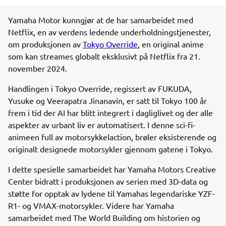
Yamaha Motor kunngjør at de har samarbeidet med
Netflix, en av verdens ledende underholdningstjenester,
om produksjonen av
Tokyo Override
, en original anime
som kan streames globalt eksklusivt på Netflix fra 21.
november 2024.
Handlingen i Tokyo Override, regissert av FUKUDA,
Yusuke og Veerapatra Jinanavin, er satt til Tokyo 100 år
frem i tid der AI har blitt integrert i dagliglivet og der alle
aspekter av urbant liv er automatisert. I denne sci-fi-
animeen full av motorsykkelaction, brøler eksisterende og
originalt designede motorsykler gjennom gatene i Tokyo.
I dette spesielle samarbeidet har Yamaha Motors Creative
Center bidratt i produksjonen av serien med 3D-data og
støtte for opptak av lydene til Yamahas legendariske YZF-
R1- og VMAX-motorsykler. Videre har Yamaha
samarbeidet med The World Building om historien og