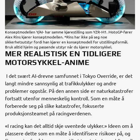
Konseptmodellen Y/AI- har samme kjørestilling som YZR-M1. MotoGP-fører
Alex Rins kjører konseptmodellen. *Rins har ikke på seg noe
sikkerhetsutstyr fordi han kjører en konseptmodell for utstillingsformål.
Bruk alltid hjelm og passende utstyr når du kjører motorsykkel.
MER REALISTISK EN TIDLIGERE
MOTORSYKKEL-ANIME
I det svært AI-drevne samfunnet i Tokyo Override, er det
langt mindre sannsynlig at trafikkulykker og andre
problemer oppstår. På den annen side er naturkatastrofer
fortsatt utenfor menneskelig kontroll. Som en måte å
forberede seg på slike katastrofer, fokuserte
produksjonsteamet på racingverdenen.
«I racing kan det alltid skje uventede ulykker.» Ideen om å
plassere dette som en måte å identifisere risikoer på, og