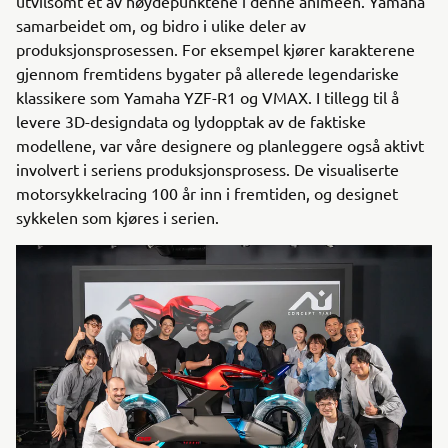
utvilsomt et av høydepunktene i denne animeen. Yamaha
samarbeidet om, og bidro i ulike deler av
produksjonsprosessen. For eksempel kjører karakterene
gjennom fremtidens bygater på allerede legendariske
klassikere som Yamaha YZF-R1 og VMAX. I tillegg til å
levere 3D-designdata og lydopptak av de faktiske
modellene, var våre designere og planleggere også aktivt
involvert i seriens produksjonsprosess. De visualiserte
motorsykkelracing 100 år inn i fremtiden, og designet
sykkelen som kjøres i serien.