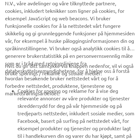
N.V., våre avdelinger og våre tilknyttede partnere,
cookies, inkludert teknikker som ligner på cookies, for
eksempel JavaScript og web beacons. Vi bruker
OPPDAG ALLE NYHETENE
funksjonelle cookies for å la nettstedet vårt fungere
skikkelig og gi grunnleggende funksjoner på hjemmesiden
vår, for eksempel å huske påloggingsinformasjonen din og
språkinnstillingene. Vi bruker også analytikk cookies til å
generere brukerstatistikk på en personvernsvennlig måte
som er i tråd med retningslinjene fra
Hvis du gir ditt samtykke via knappen nedenfor, vil vi også
VIRKSOMHET
databeskyttelsesmyndighetene, for å hjelpe oss å forstå
bruke sporings / reklame og sosiale medier:
hvordan besøkende bruker nettstedet vårt og for å
forbedre nettstedet, produktene, tjenestene og
B2B
Cookies for sporing og reklame for å vise deg
markedsføringsarbeidet.
relevante annonser av våre produkter og tjenester
UTFORSK YAMAHA
skreddersydd for deg på vår hjemmeside og på
tredjeparts nettsteder, inkludert sosiale medier, som
Facebook, basert på surfing på nettstedet vårt, for
FAQ & SUPPORT
eksempel produkter og tjenester og produkter lagt
til i handlekurven din og varer du har kjøpt, samt på