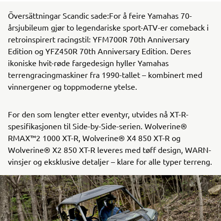
Översättningar Scandic sade:For å feire Yamahas 70-
årsjubileum gjør to legendariske sport-ATV-er comeback i
retroinspirert racingstil: YFM700R 70th Anniversary
Edition og YFZ450R 70th Anniversary Edition. Deres
ikoniske hvit-røde fargedesign hyller Yamahas
terrengracingmaskiner fra 1990-tallet – kombinert med
vinnergener og toppmoderne ytelse.
For den som lengter etter eventyr, utvides nå XT-R-
spesifikasjonen til Side-by-Side-serien. Wolverine®
RMAX™2 1000 XT-R, Wolverine® X4 850 XT-R og
Wolverine® X2 850 XT-R leveres med tøff design, WARN-
vinsjer og eksklusive detaljer – klare for alle typer terreng.