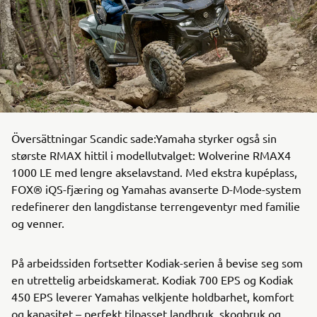
Översättningar Scandic sade:Yamaha styrker også sin
største RMAX hittil i modellutvalget: Wolverine RMAX4
1000 LE med lengre akselavstand. Med ekstra kupéplass,
FOX® iQS-fjæring og Yamahas avanserte D-Mode-system
redefinerer den langdistanse terrengeventyr med familie
og venner.
På arbeidssiden fortsetter Kodiak-serien å bevise seg som
en utrettelig arbeidskamerat. Kodiak 700 EPS og Kodiak
450 EPS leverer Yamahas velkjente holdbarhet, komfort
og kapasitet – perfekt tilpasset landbruk, skogbruk og