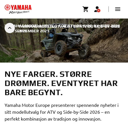
YAMAHAS MODELLUTVALG FOR ATV OG SIDE-BY-SIDE 2026
YAMAHAS MODELLUTVALG FOR ATV OG SIDE-BY-SIDE
|
9. SEPTEMBER 2025
2026
NYE FARGER. STØRRE
DRØMMER. EVENTYRET HAR
BARE BEGYNT.
Yamaha Motor Europe presenterer spennende nyheter i
sitt modellutvalg for ATV og Side-by-Side 2026 – en
perfekt kombinasjon av tradisjon og innovasjon.