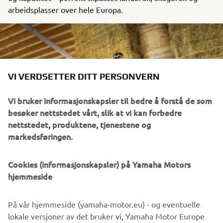
arbeidsplasser over hele Europa.
VI VERDSETTER DITT PERSONVERN
Vi bruker informasjonskapsler til bedre å forstå de som
besøker nettstedet vårt, slik at vi kan forbedre
nettstedet, produktene, tjenestene og
markedsføringen.
Översättningar Scandic sade:Med et modellutvalg som
Cookies (informasjonskapsler) på Yamaha Motors
spenner over Utility (#DRIVENBYRESULTS), Leisure
hjemmeside
(#DRIVENBYFREEDOM) og Sport (#DRIVENBYVICTORY),
fortsetter Yamaha å levere det som betyr mest for
På vår hjemmeside (yamaha-motor.eu) - og eventuelle
førerne: pålitelighet, ytelse og valgfrihet.
lokale versjoner av det bruker vi, Yamaha Motor Europe