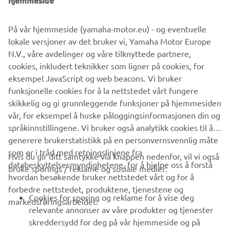
hjemmeside
På vår hjemmeside (yamaha-motor.eu) - og eventuelle
lokale versjoner av det bruker vi, Yamaha Motor Europe
N.V., våre avdelinger og våre tilknyttede partnere,
cookies, inkludert teknikker som ligner på cookies, for
eksempel JavaScript og web beacons. Vi bruker
Yamaha Motor distribuerer utvalgte Torqeedo-påhengsmotorer i åtte land i
funksjonelle cookies for å la nettstedet vårt fungere
Europa.
skikkelig og gi grunnleggende funksjoner på hjemmesiden
vår, for eksempel å huske påloggingsinformasjonen din og
språkinnstillingene. Vi bruker også analytikk cookies til å
generere brukerstatistikk på en personvernsvennlig måte
som er i tråd med retningslinjene fra
Hvis du gir ditt samtykke via knappen nedenfor, vil vi også
VIRKSOMHET
databeskyttelsesmyndighetene, for å hjelpe oss å forstå
bruke sporings / reklame og sosiale medier:
hvordan besøkende bruker nettstedet vårt og for å
forbedre nettstedet, produktene, tjenestene og
B2B
Cookies for sporing og reklame for å vise deg
markedsføringsarbeidet.
relevante annonser av våre produkter og tjenester
UTFORSK YAMAHA
skreddersydd for deg på vår hjemmeside og på