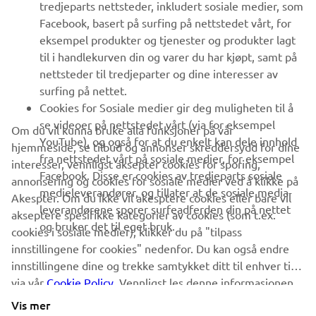
tredjeparts nettsteder, inkludert sosiale medier, som
Facebook, basert på surfing på nettstedet vårt, for
FAQ & SUPPORT
eksempel produkter og tjenester og produkter lagt
til i handlekurven din og varer du har kjøpt, samt på
nettsteder til tredjeparter og dine interesser av
NYHETSBREV
surfing på nettet.
Vær den første til å lære om de siste tilbudene, spesielle
Cookies for Sosiale medier gir deg muligheten til å
arrangementer, nye utgivelser og mye mer
se videoer på nettstedet vårt (via for eksempel
Om du vil kunna bruke alla funksjoner på vår
YouTube), og også for at du enkelt kan dele innhold
hjemmeside, se tilbud og annonser skreddersydd for dine
fra nettstedet vårt på sosiale medier, for eksempel
interesser, vennligst aksepter cookies for sporing,
Facebook. Disse er cookies av tredjeparts sosiale
annonsering og cookies for sosiale medier ved å klikke på
ABONNER
medieleverandører, og tillater at de sosiale media-
Akespter. Om du ikke vil akesptere cookies eller bare vil
leverandørene sporer surfeadferden din på nettet
akseptere spesifikke kategorier av cookies (som t.ex.
og bruker det til eget bruk.
Les vår personvernerklæring for å lære hvordan vi behandler dine
cookies i sosiale medier), klikker du på "tilpass
personopplysninger:
Retningslinjer for Personvern
innstillingene for cookies" nedenfor. Du kan også endre
innstillingene dine og trekke samtykket ditt til enhver tid
via vår
Norway (Norwegian)
Cookie Policy
. Vennligst les denne informasjonen
for å lære mer om cookies vi bruker og hvordan vi
Vis mer