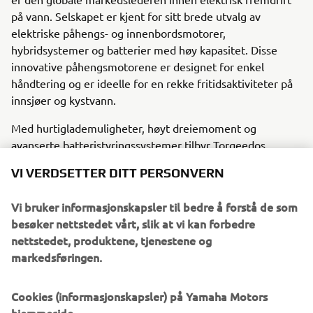
på vann. Selskapet er kjent for sitt brede utvalg av
elektriske påhengs- og innenbordsmotorer,
hybridsystemer og batterier med høy kapasitet. Disse
innovative påhengsmotorene er designet for enkel
håndtering og er ideelle for en rekke fritidsaktiviteter på
innsjøer og kystvann.
Med hurtiglademuligheter, høyt dreiemoment og
avanserte batteristyringssystemer tilbyr Torqeedos
motorer et effektivt og miljøvennlig alternativ til
VI VERDSETTER DITT PERSONVERN
tradisjonelle motorer. I de utvalgte åtte landene i Europa
drar Torqeedo nå nytte av Yamahas omfattende
Vi bruker informasjonskapsler til bedre å forstå de som
distribusjonsnettverk, noe som gjør det enklere enn
besøker nettstedet vårt, slik at vi kan forbedre
noensinne for kunder å få tilgang til bærekraftige
nettstedet, produktene, tjenestene og
båtløsninger.
markedsføringen.
Cookies (informasjonskapsler) på Yamaha Motors