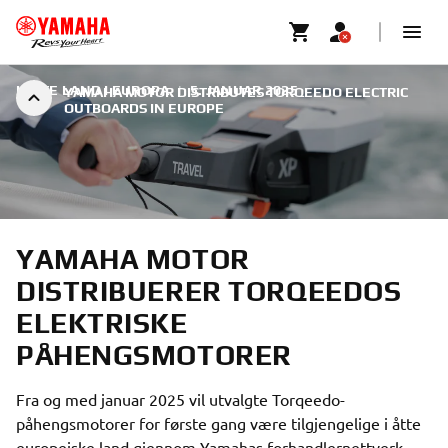
I ÅTTE LAND I EUROPA
|
5. JANUAR 2025
YAMAHA MOTOR DISTRIBUTES TORQEEDO ELECTRIC
OUTBOARDS IN EUROPE
YAMAHA MOTOR
DISTRIBUERER TORQEEDOS
ELEKTRISKE
PÅHENGSMOTORER
Fra og med januar 2025 vil utvalgte Torqeedo-
påhengsmotorer for første gang være tilgjengelige i åtte
europeiske land gjennom Yamahas forhandlernettverk.