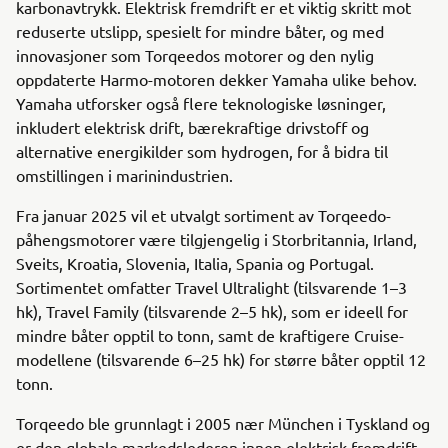
karbonavtrykk. Elektrisk fremdrift er et viktig skritt mot
reduserte utslipp, spesielt for mindre båter, og med
innovasjoner som Torqeedos motorer og den nylig
oppdaterte Harmo-motoren dekker Yamaha ulike behov.
Yamaha utforsker også flere teknologiske løsninger,
inkludert elektrisk drift, bærekraftige drivstoff og
alternative energikilder som hydrogen, for å bidra til
omstillingen i marinindustrien.
Fra januar 2025 vil et utvalgt sortiment av Torqeedo-
påhengsmotorer være tilgjengelig i Storbritannia, Irland,
Sveits, Kroatia, Slovenia, Italia, Spania og Portugal.
Sortimentet omfatter Travel Ultralight (tilsvarende 1–3
hk), Travel Family (tilsvarende 2–5 hk), som er ideell for
mindre båter opptil to tonn, samt de kraftigere Cruise-
modellene (tilsvarende 6–25 hk) for større båter opptil 12
tonn.
Torqeedo ble grunnlagt i 2005 nær München i Tyskland og
er den globale markedslederen innen elektrisk fremdrift