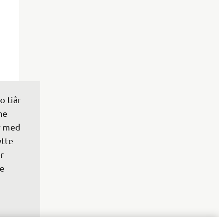
 tiår 
ne 
r med 
tte 
r 
e 