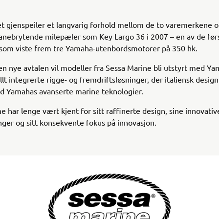
 gjenspeiler et langvarig forhold mellom de to varemerkene o
 banebrytende milepæler som Key Largo 36 i 2007 – en av de før
som viste frem tre Yamaha-utenbordsmotorer på 350 hk.
 nye avtalen vil modeller fra Sessa Marine bli utstyrt med Y
lt integrerte rigge- og fremdriftsløsninger, der italiensk design
d Yamahas avanserte marine teknologier.
e har lenge vært kjent for sitt raffinerte design, sine innovativ
nger og sitt konsekvente fokus på innovasjon.