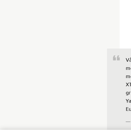
Vå
me
me
XT
gr
Ya
Eu
— 