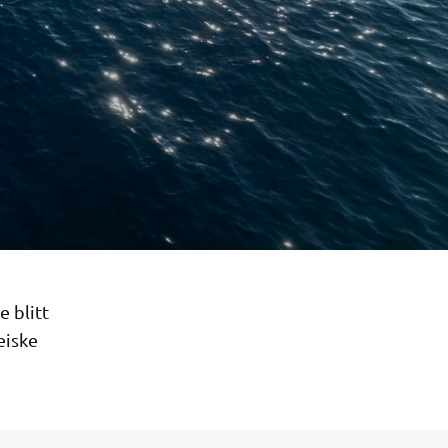
 blitt
eiske