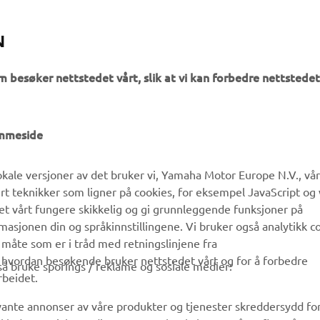
N
m besøker nettstedet vårt, slik at vi kan forbedre nettstedet
UTFORSK YAMAHA
FAQ & SUPPORT
emmeside
MyYamaha
Kundeservice
kale versjoner av det bruker vi, Yamaha Motor Europe N.V., vå
Yamaha Music
Reservedelskatalog
ert teknikker som ligner på cookies, for eksempel JavaScript og
Yamaha Racing
Finn en Yamaha-forhandler
det vårt fungere skikkelig og gi grunnleggende funksjoner på
sjonen din og språkinnstillingene. Vi bruker også analytikk c
Yamaha Motor Global
Håndtering av brukte
 måte som er i tråd med retningslinjene fra
batterier
Mobilapper
å hvordan besøkende bruker nettstedet vårt og for å forbedre
gså bruke sporings / reklame og sosiale medier:
rbeidet.
evante annonser av våre produkter og tjenester skreddersydd fo