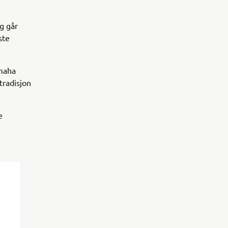
g går
ste
amaha
tradisjon
e