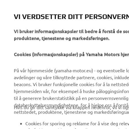
VI VERDSETTER DITT PERSONVER
Vi bruker informasjonskapsler til bedre å forstå de so
produktene, tjenestene og markedsføringen.
VIRKSOMHET
B2B
Cookies (informasjonskapsler) på Yamaha Motors hj
Om oss
eBike-system
På vår hjemmeside (yamaha-motor.eu) - og eventuelle lo
Nyheter
Myndigheter
avdelinger og våre tilknyttede partnere, cookies, inklud
Arrangementer
Golfbaner
beacons. Vi bruker funksjonelle cookies for å la nettste
hjemmesiden vår, for eksempel å huske påloggingsinforma
Yamaha Press
Redningstjeneste
til å generere brukerstatistikk på en personvernsvennlig
Brosjyrer
Kjøreskoler
databeskyttelsesmyndighetene, for å hjelpe oss å forst
Hvis du gir ditt samtykke via knappen nedenfor, vil vi o
nettstedet, produktene, tjenestene og markedsføringsa
Jobber hos Yamaha
Robotics
Bli en forhandler
Partnerskap
Cookies for sporing og reklame for å vise deg rel