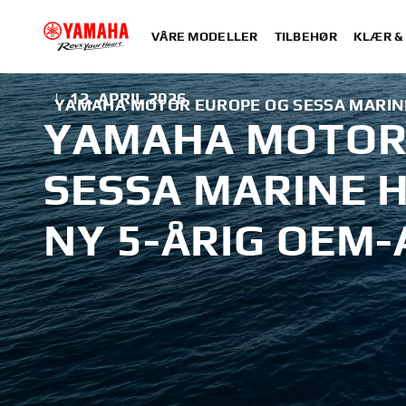
VÅRE MODELLER
TILBEHØR
KLÆR &
|
12. APRIL 2026
YAMAHA MOTOR EUROPE OG SESSA MARINE
YAMAHA MOTOR
SESSA MARINE 
NY 5-ÅRIG OEM