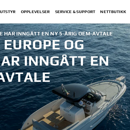
 UTSTYR
OPPLEVELSER
SERVICE & SUPPORT
NETTBUTIKK
 HAR INNGÅTT EN NY 5-ÅRIG OEM-AVTALE
 EUROPE OG
HAR INNGÅTT EN
-AVTALE