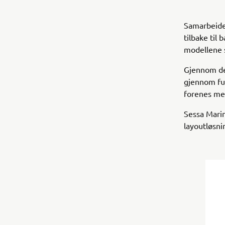
Samarbeidet
tilbake til
modellene 
Gjennom den
gjennom ful
forenes me
Sessa Marin
layoutløsni