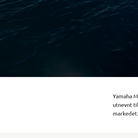
Yamaha Mo
utnevnt t
markedet