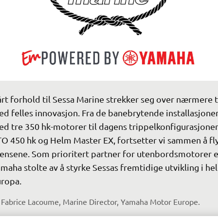
rt forhold til Sessa Marine strekker seg over nærmere to
d felles innovasjon. Fra de banebrytende installasjone
d tre 350 hk-motorer til dagens trippelkonfigurasjone
O 450 hk og Helm Master EX, fortsetter vi sammen å fly
ensene. Som prioritert partner for utenbordsmotorer e
maha stolte av å styrke Sessas fremtidige utvikling i hel
ropa.
Fabrice Lacoume, Marine Director, Yamaha Motor Europe.