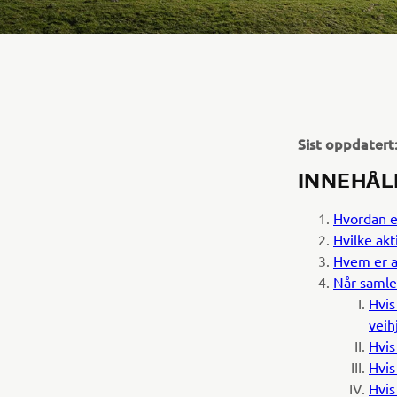
Sist oppdatert
INNEHÅL
Hvordan e
Hvilke ak
Hvem er a
Når samle
Hvis
veih
Hvis
Hvis
Hvis