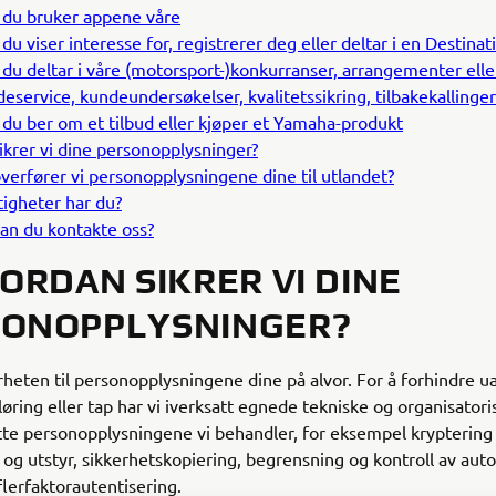
 du bruker appene våre
 du viser interesse for, registrerer deg eller deltar i en Desti
 du deltar i våre (motorsport-)konkurranser, arrangementer ell
eservice, kundeundersøkelser, kvalitetssikring, tilbakekallinge
 du ber om et tilbud eller kjøper et Yamaha-produkt
ikrer vi dine personopplysninger?
verfører vi personopplysningene dine til utlandet?
tigheter har du?
an du kontakte oss?
VORDAN SIKRER VI DINE
SONOPPLYSNINGER?
erheten til personopplysningene dine på alvor. For å forhindre u
løring eller tap har vi iverksatt egnede tekniske og organisatoris
tte personopplysningene vi behandler, for eksempel kryptering
r og utstyr, sikkerhetskopiering, begrensning og kontroll av auto
flerfaktorautentisering.