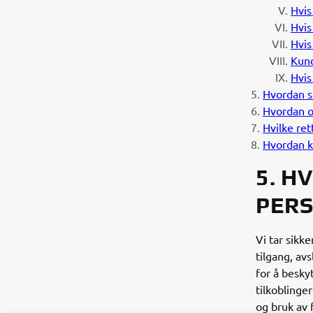
Hvis
Hvis
Hvis
Kund
Hvis
Hvordan s
Hvordan o
Hvilke ret
Hvordan k
5. H
PER
Vi tar sikk
tilgang, avs
for å besky
tilkoblinge
og bruk av 