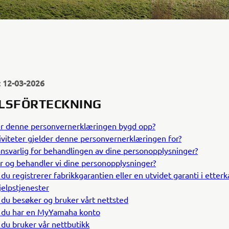
: 12-03-2026
LSFÖRTECKNING
r denne personvernerklæringen bygd opp?
tiviteter gjelder denne personvernerklæringen for?
nsvarlig for behandlingen av dine personopplysninger?
r og behandler vi dine personopplysninger?
 du registrerer fabrikkgarantien eller en utvidet garanti i etterk
jelpstjenester
 du besøker og bruker vårt nettsted
 du har en MyYamaha konto
 du bruker vår nettbutikk