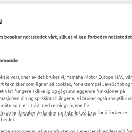
N
m besøker nettstedet vårt, slik at vi kan forbedre nettstedet
UTFORSK YAMAHA
FAQ & SUPPORT
emmeside
MyYamaha
Kundeservice
kale versjoner av det bruker vi, Yamaha Motor Europe N.V., vå
Yamaha Music
Reservedelskatalog
ert teknikker som ligner på cookies, for eksempel JavaScript og
Yamaha Racing
Finn en Yamaha-forhandler
det vårt fungere skikkelig og gi grunnleggende funksjoner på
sjonen din og språkinnstillingene. Vi bruker også analytikk c
Yamaha Motor Global
Håndtering av brukte
 måte som er i tråd med retningslinjene fra
batterier
Mobilapper
å hvordan besøkende bruker nettstedet vårt og for å forbedre
gså bruke sporings / reklame og sosiale medier:
rbeidet.
evante annonser av våre produkter og tjenester skreddersydd fo