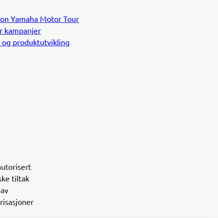
nation Yamaha Motor Tour
er kampanjer
r og produktutvikling
autorisert
ke tiltak
 av
risasjoner