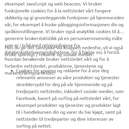
eksempel JavaScript og web beacons. Vi bruker
1
funksjonelle cookies for å la nettstedet vårt fungere
skikkelig og gi grunnleggende funksjoner på hjemmesiden
Elementer per side
6
vår, for eksempel å huske påloggingsinformasjonen din og
språkinnstillingene. Vi bruker også analytikk cookies til å
generere brukerstatistikk på en personvernsvennlig måte
som er i tråd med retningslinjene fra
Hvis du gir ditt samtykke via knappen nedenfor, vil vi også
VIRKSOMHET
databeskyttelsesmyndighetene, for å hjelpe oss å forstå
bruke sporings / reklame og sosiale medier:
hvordan besøkende bruker nettstedet vårt og for å
forbedre nettstedet, produktene, tjenestene og
B2B
Cookies for sporing og reklame for å vise deg
markedsføringsarbeidet.
relevante annonser av våre produkter og tjenester
UTFORSK YAMAHA
skreddersydd for deg på vår hjemmeside og på
tredjeparts nettsteder, inkludert sosiale medier, som
Facebook, basert på surfing på nettstedet vårt, for
FAQ & SUPPORT
eksempel produkter og tjenester og produkter lagt
til i handlekurven din og varer du har kjøpt, samt på
nettsteder til tredjeparter og dine interesser av
NYHETSBREV
surfing på nettet.