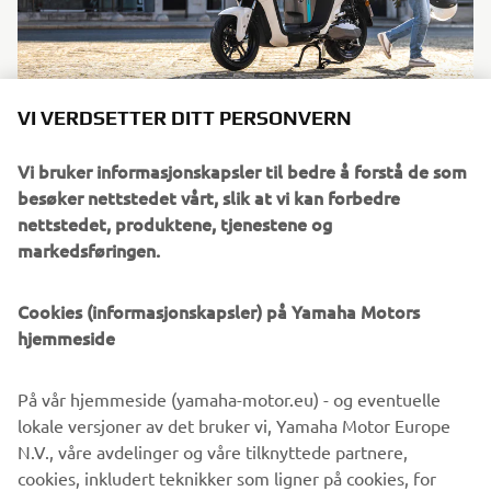
VI VERDSETTER DITT PERSONVERN
Tilbudet gjelder fra 08-06-2026 til 30-08-2026
NEO's Core & NEO's Dual Battery
Vi bruker informasjonskapsler til bedre å forstå de som
Neos er utviklet for førere som ønsker en smidig,
besøker nettstedet vårt, slik at vi kan forbedre
stillegående og bærekraftig måte å komme seg rundt i
nettstedet, produktene, tjenestene og
hverdagen. Med moderne elektrisk drift, smarte
markedsføringen.
funksjoner og kompakt design er den perfekt både for
bypendling og korte ærender. Akkurat nå sparer du i
Cookies (informasjonskapsler) på Yamaha Motors
3 000 kr
tillegg
– en perfekt anledning til å ta steget over
hjemmeside
til elektrisk.
NEO's Core
NEO's Dual Battery
Tilbudet gjelder
og
og er
tilgjengelig i en begrenset periode hos din nærmeste
På vår hjemmeside (yamaha-motor.eu) - og eventuelle
Yamaha‑forhandler.
lokale versjoner av det bruker vi, Yamaha Motor Europe
N.V., våre avdelinger og våre tilknyttede partnere,
Les mer
cookies, inkludert teknikker som ligner på cookies, for