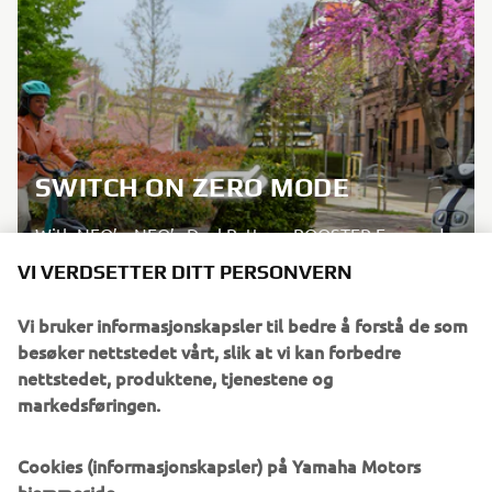
SWITCH ON ZERO MODE
With NEO’s, NEO’s Dual Battery, BOOSTER Easy and
BOOSTER, Yamaha is offering a range of electrical
VI VERDSETTER DITT PERSONVERN
products that allow you to easily move within your
city with ZERO stress, ZERO noise, and ZERO
Vi bruker informasjonskapsler til bedre å forstå de som
emissions.
besøker nettstedet vårt, slik at vi kan forbedre
nettstedet, produktene, tjenestene og
markedsføringen.
SWITCH ON NOW
Cookies (informasjonskapsler) på Yamaha Motors