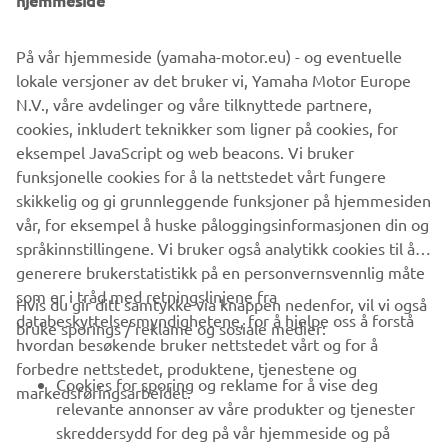
hjemmeside
FINN EN FORHANDLER
På vår hjemmeside (yamaha-motor.eu) - og eventuelle
lokale versjoner av det bruker vi, Yamaha Motor Europe
N.V., våre avdelinger og våre tilknyttede partnere,
cookies, inkludert teknikker som ligner på cookies, for
eksempel JavaScript og web beacons. Vi bruker
funksjonelle cookies for å la nettstedet vårt fungere
skikkelig og gi grunnleggende funksjoner på hjemmesiden
vår, for eksempel å huske påloggingsinformasjonen din og
språkinnstillingene. Vi bruker også analytikk cookies til å
generere brukerstatistikk på en personvernsvennlig måte
som er i tråd med retningslinjene fra
Hvis du gir ditt samtykke via knappen nedenfor, vil vi også
VIRKSOMHET
databeskyttelsesmyndighetene, for å hjelpe oss å forstå
bruke sporings / reklame og sosiale medier:
hvordan besøkende bruker nettstedet vårt og for å
forbedre nettstedet, produktene, tjenestene og
B2B
Cookies for sporing og reklame for å vise deg
markedsføringsarbeidet.
relevante annonser av våre produkter og tjenester
UTFORSK YAMAHA
skreddersydd for deg på vår hjemmeside og på