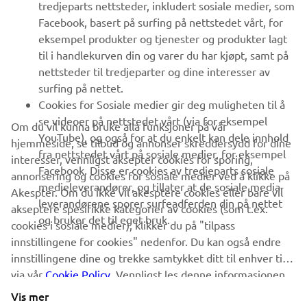
tredjeparts nettsteder, inkludert sosiale medier, som
Facebook, basert på surfing på nettstedet vårt, for
FAQ & SUPPORT
eksempel produkter og tjenester og produkter lagt
til i handlekurven din og varer du har kjøpt, samt på
nettsteder til tredjeparter og dine interesser av
NYHETSBREV
surfing på nettet.
Vær den første til å lære om de siste tilbudene, spesielle
Cookies for Sosiale medier gir deg muligheten til å
arrangementer, nye utgivelser og mye mer
se videoer på nettstedet vårt (via for eksempel
Om du vil kunna bruke alla funksjoner på vår
YouTube), og også for at du enkelt kan dele innhold
hjemmeside, se tilbud og annonser skreddersydd for dine
fra nettstedet vårt på sosiale medier, for eksempel
interesser, vennligst aksepter cookies for sporing,
Facebook. Disse er cookies av tredjeparts sosiale
annonsering og cookies for sosiale medier ved å klikke på
ABONNER
medieleverandører, og tillater at de sosiale media-
Akespter. Om du ikke vil akesptere cookies eller bare vil
leverandørene sporer surfeadferden din på nettet
akseptere spesifikke kategorier av cookies (som t.ex.
og bruker det til eget bruk.
Les vår personvernerklæring for å lære hvordan vi behandler dine
cookies i sosiale medier), klikker du på "tilpass
personopplysninger:
Retningslinjer for Personvern
innstillingene for cookies" nedenfor. Du kan også endre
innstillingene dine og trekke samtykket ditt til enhver tid
via vår
Norway (Norwegian)
Cookie Policy
. Vennligst les denne informasjonen
for å lære mer om cookies vi bruker og hvordan vi
Vis mer